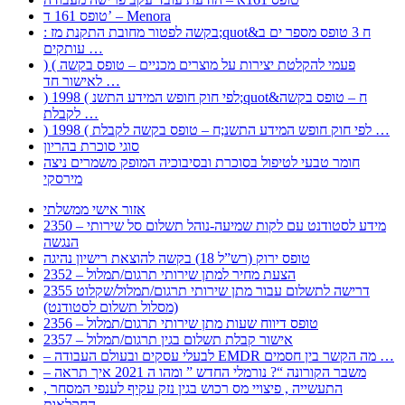
טופס 161 ד’ – Menora
: בקשה לפטור מחובת התקנת מז;quot&ח 3 טופס מספר ים ב
עותקים …
) ( פעמי להקלטת יצירות על מוצרים מכניים – טופס בקשה
לאישור חד …
) 1998 ( לפי חוק חופש המידע התשנ;quot&ח – טופס בקשה
לקבלת …
) 1998 ( לפי חוק חופש המידע התשנ;ח – טופס בקשה לקבלת …
סוגי סוכרת בהריון
חומר טבעי לטיפול בסוכרת ובסיבוכיה המופק משמרים ניצה
מירסקי
אזור אישי ממשלתי
2350 – מידע לסטודנט עם לקות שמיעה-נוהל תשלום סל שירותי
הנגשה
טופס ירוק (רש”ל 18) בקשה להוצאת רישיון נהיגה
2352 – הצעת מחיר למתן שירותי תרגום/תמלול
2355 דרישה לתשלום עבור מתן שירותי תרגום/תמלול/שקלוט
(מסלול תשלום לסטודנט)
2356 – טופס דיווח שעות מתן שירותי תרגום/תמלול
2357 – אישור קבלת תשלום בגין תרגום/תמלול
– לבעלי עסקים ובעולם העבודה EMDR מה הקשר בין חסמים …
– משבר הקורונה “? נורמלי החדש ” ומהו ה 2021 איך תראה
, התעשייה , פיצויי מס רכוש בגין נזק עקיף לענפי המסחר
החקלאות …