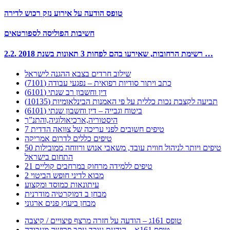
טופס הודעה על אירוע נזק רכוש לדירה
חשיבות הפוליסה לספורטאים
2.2. רשימת הרחובות, שאירעו בהם לפחות 3 תאונות בשנת 2018 …
שילוב חרדים בצבא ההגנה לישראל
כתב ויתור סודיות רפואית – נפגעי עבודה (7101)
דין וחשבון רב שנתי (6101)
תביעה לקצבת נכות כללית על פי האמנות הבינלאומיות (10135)
ביטוח וגבייה – דין וחשבון שנתי (6101)
היסטוריה,ארכיאולוגיה,והתנ”ך
7 טיפים חשובים לפני עריכה של צוואה הדדית
טיפים כללים לדרום אמריקה
50 טיפים ויותר לניהול חווית עובד, משאבי אנוש ורווחה ממובילות
התחום בישראל
21 טיפים ללמידה מרחוק במרחבים קוליים
מבוא לדיני חופש הביטוי 2
עיתונאות כמוסד ומקצוע
מבחן ב דמוקרטיה מודרנית
מבחן ביעוץ פנים ארגוני
טופס 161ג – הודעה על חזרה מרצף פיצויים / קיצבה
טופס 161א – הודעת עובד עקב פרישה מעבודה