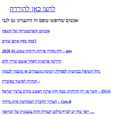
לחצו כאן להורדה
אנשים שחיפשו טופס זה התעניינו גם לגבי
אוטיזם והפרגמטיקה של השפה
כמה כסף אתם שווים?
דוח מחירי פירות וירקות שבוע 45 2020 – gov
הדרכה פרטנית לאחר אוטם שריר הלב
נוהל הטיפול בבקשות לפסילת רשימת מועמדים או מועמד לכנסת
הנחיות לסיעוד בסוכרת –
קשר או רק הזדהות: כמה חזק ארגון דאעש בקרב ערביי ישראל – INSS
תצהיר החברה המבקשת סיווג מיוחד – Gov.il
ייפוי כוח יש לצרף צילום תעודת זהות צבעונית של המיופה …