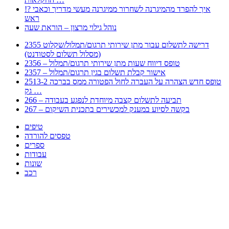
!? איך להפרד מהמיגרנה לשחרור ממיגרנה מעשי מדריך וכאבי
ראש
נוהל גילוי מרצון – הוראת שעה
2355 דרישה לתשלום עבור מתן שירותי תרגום/תמלול/שקלוט
(מסלול תשלום לסטודנט)
2356 – טופס דיווח שעות מתן שירותי תרגום/תמלול
2357 – אישור קבלת תשלום בגין תרגום/תמלול
2513-2 טופס חדש הצהרה על העברה לחול הפטורה ממס בברכה
גק …
266 – תביעה לתשלום קצבה מיוחדת לנפגע בעבודה
267 – בקשה לסיוע במענק למכשירים בתכנית השיקום
טיפים
טפסים להורדה
ספרים
עבודות
שונות
רכב
Huppert הינו אלגוריתם המחפש עבורכם מסמכים, מצגות, טפסים, ספרים, עבודות, מבחנים
וכל סוג מסמך שיכולילהקל על חיי היום יום. המנוע הוקם בכדי לחסוך לכם את המאמץ
המייגע בחיפוש אינטנסיבי באתרים ואתרי הממשלה באמצעות Huppert, תוכלו למצוא
ספרים להורדה, וכל סוג מסמך בעצם שתחפצו בו בקלות ובמהירות. האתר אינו אחראי לתוכן