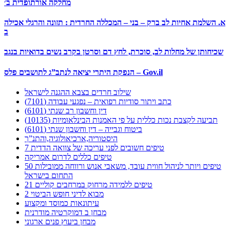
מחלקה אורתופדית ב׳
א. השלמת אחיות לב ברק – בני – המכללה החרדית : תזונה והרגלי אכילה
ב
שכיחותן של מחלות לב, סוכרת, לחץ דם וסרטן בקרב נשים בדואיות בנגב
הנפקת היתרי יציאה לנתב”ג לתושבים פלס – Gov.il
שילוב חרדים בצבא ההגנה לישראל
כתב ויתור סודיות רפואית – נפגעי עבודה (7101)
דין וחשבון רב שנתי (6101)
תביעה לקצבת נכות כללית על פי האמנות הבינלאומיות (10135)
ביטוח וגבייה – דין וחשבון שנתי (6101)
היסטוריה,ארכיאולוגיה,והתנ”ך
7 טיפים חשובים לפני עריכה של צוואה הדדית
טיפים כללים לדרום אמריקה
50 טיפים ויותר לניהול חווית עובד, משאבי אנוש ורווחה ממובילות
התחום בישראל
21 טיפים ללמידה מרחוק במרחבים קוליים
מבוא לדיני חופש הביטוי 2
עיתונאות כמוסד ומקצוע
מבחן ב דמוקרטיה מודרנית
מבחן ביעוץ פנים ארגוני