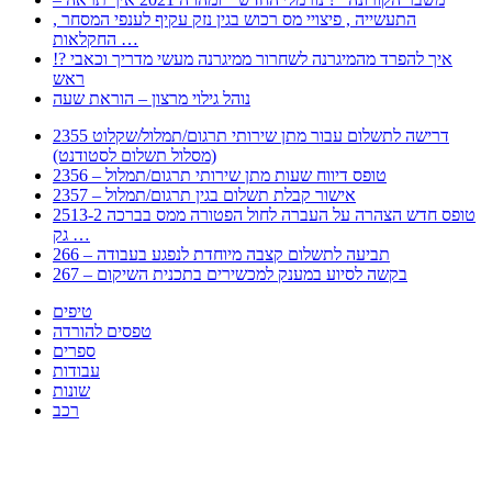
, התעשייה , פיצויי מס רכוש בגין נזק עקיף לענפי המסחר
החקלאות …
!? איך להפרד מהמיגרנה לשחרור ממיגרנה מעשי מדריך וכאבי
ראש
נוהל גילוי מרצון – הוראת שעה
2355 דרישה לתשלום עבור מתן שירותי תרגום/תמלול/שקלוט
(מסלול תשלום לסטודנט)
2356 – טופס דיווח שעות מתן שירותי תרגום/תמלול
2357 – אישור קבלת תשלום בגין תרגום/תמלול
2513-2 טופס חדש הצהרה על העברה לחול הפטורה ממס בברכה
גק …
266 – תביעה לתשלום קצבה מיוחדת לנפגע בעבודה
267 – בקשה לסיוע במענק למכשירים בתכנית השיקום
טיפים
טפסים להורדה
ספרים
עבודות
שונות
רכב
Huppert הינו אלגוריתם המחפש עבורכם מסמכים, מצגות, טפסים, ספרים, עבודות, מבחנים
וכל סוג מסמך שיכולילהקל על חיי היום יום. המנוע הוקם בכדי לחסוך לכם את המאמץ