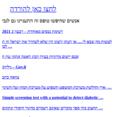
לחצו כאן להורדה
אנשים שחיפשו טופס זה התעניינו גם לגבי
רשימת נכסים מאוחדת – רבעון 2 2021
לעשות מה שבא לי…. או דעתו ורצונו היו שלא לשחרר את ישראל וה ת
לבו …
כנס יישום מדיניות בעידן הביג דאטה )נתוני עתֵ ק(
גיליון1 – Gov.il
צוואה כתב
איך-החלשת-מערכת-המשפט-תשפיע-על-מערכת-המזון-ועל-השינוי- …
Simple screening test with a potential to detect diabetic …
תקצוב בתי ספר מוכרים שאינם רשמיים בחינוך היסודי ונתונים …