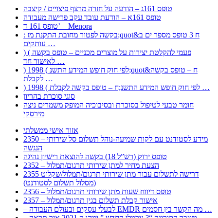
טופס 161ג – הודעה על חזרה מרצף פיצויים / קיצבה
טופס 161א – הודעת עובד עקב פרישה מעבודה
טופס 161 ד’ – Menora
: בקשה לפטור מחובת התקנת מז;quot&ח 3 טופס מספר ים ב
עותקים …
) ( פעמי להקלטת יצירות על מוצרים מכניים – טופס בקשה
לאישור חד …
) 1998 ( לפי חוק חופש המידע התשנ;quot&ח – טופס בקשה
לקבלת …
) 1998 ( לפי חוק חופש המידע התשנ;ח – טופס בקשה לקבלת …
סוגי סוכרת בהריון
חומר טבעי לטיפול בסוכרת ובסיבוכיה המופק משמרים ניצה
מירסקי
אזור אישי ממשלתי
2350 – מידע לסטודנט עם לקות שמיעה-נוהל תשלום סל שירותי
הנגשה
טופס ירוק (רש”ל 18) בקשה להוצאת רישיון נהיגה
2352 – הצעת מחיר למתן שירותי תרגום/תמלול
2355 דרישה לתשלום עבור מתן שירותי תרגום/תמלול/שקלוט
(מסלול תשלום לסטודנט)
2356 – טופס דיווח שעות מתן שירותי תרגום/תמלול
2357 – אישור קבלת תשלום בגין תרגום/תמלול
– לבעלי עסקים ובעולם העבודה EMDR מה הקשר בין חסמים …
– משבר הקורונה “? נורמלי החדש ” ומהו ה 2021 איך תראה