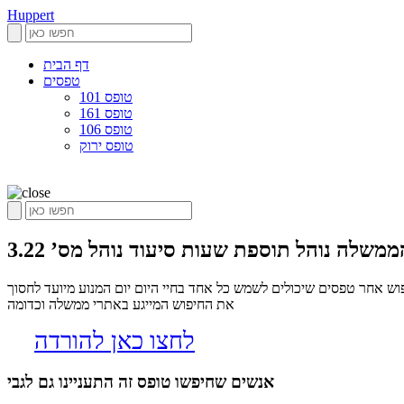
Huppert
דף הבית
טפסים
טופס 101
טופס 161
טופס 106
טופס ירוק
לה נוהל תוספת שעות סיעוד נוהל מס’ 3.22
והל מס’ 3.22, הופרט הינו אלגוריתם שסורק את הרשת בחיפוש אחר טפסים שיכולים לשמש כל אחד בחיי היום יום המנוע מיועד לחסוך
את החיפוש המייגע באתרי ממשלה וכדומה
לחצו כאן להורדה
אנשים שחיפשו טופס זה התעניינו גם לגבי