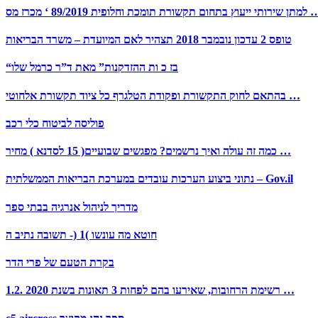
ץ בתחום תקשורת תומכת וחלופית 89/2019 ‘ מכרז מס …
טופס 2 עדכון נובמבר 2018 תצהיר לאם המיועדת – משרד הבריאות
“בז כ ות ההזדקנות” מאת ד”ר כרמל שלו
בהתאם לחוק התקשורת ופקודת הטלגרף כל ציוד תקשורת אלחוטי …
פוליסה לביטוח כלי רכב
כמה זה עולה ואיך נרשמים? מפגשים שבועיים( 15 לסדנא ) מחיר …
נתוני ביצוע הערכות עובדים במערכת הבריאות הממשלתית – Gov.il
מדריך לניהול אנרגיה בבתי ספר
חוטא מה עונשו )1 (- תשובה נתיב ה
בקרת הטעם של פרי הדר
1.2. רשימת הרחובות, שאירעו בהם לפחות 3 תאונות בשנת 2020 …