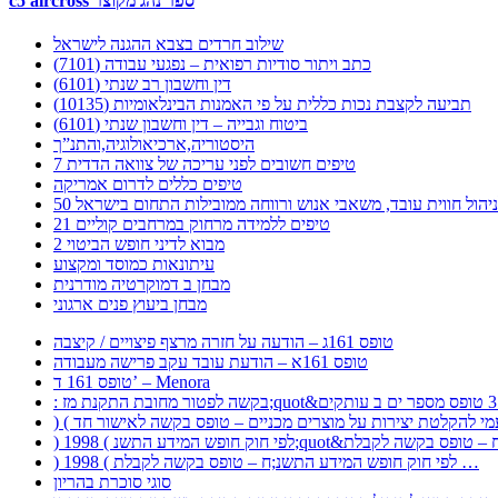
c5 aircross ספר נהג מקוצר
שילוב חרדים בצבא ההגנה לישראל
כתב ויתור סודיות רפואית – נפגעי עבודה (7101)
דין וחשבון רב שנתי (6101)
תביעה לקצבת נכות כללית על פי האמנות הבינלאומיות (10135)
ביטוח וגבייה – דין וחשבון שנתי (6101)
היסטוריה,ארכיאולוגיה,והתנ”ך
7 טיפים חשובים לפני עריכה של צוואה הדדית
טיפים כללים לדרום אמריקה
ר לניהול חווית עובד, משאבי אנוש ורווחה ממובילות התחום בישראל
21 טיפים ללמידה מרחוק במרחבים קוליים
מבוא לדיני חופש הביטוי 2
עיתונאות כמוסד ומקצוע
מבחן ב דמוקרטיה מודרנית
מבחן ביעוץ פנים ארגוני
טופס 161ג – הודעה על חזרה מרצף פיצויים / קיצבה
טופס 161א – הודעת עובד עקב פרישה מעבודה
טופס 161 ד’ – Menora
) 1998 ( לפי חוק חופש המידע התשנ;ח – טופס בקשה לקבלת …
סוגי סוכרת בהריון