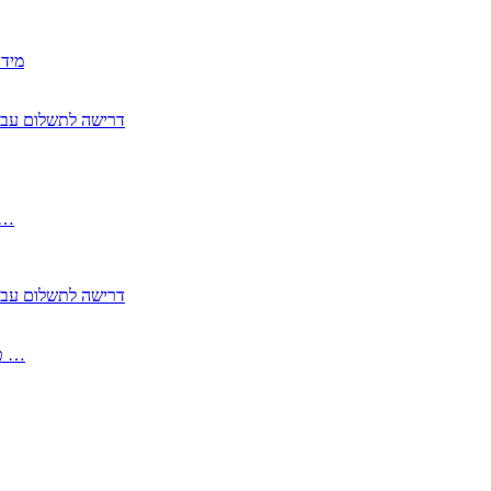
2350
2355 דרישה לתשלום 
, התעשייה , פיצויי מס רכוש בגין נזק עקיף 
2355 דרישה לתשלום 
2513-2 טופס חדש הצהרה על העברה לחול הפטורה ממס בברכה גק …