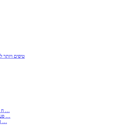
50 טיפים ויות
: בקשה לפטור מחובת התקנת מז;quot&ח 3 טופס מספר ים ב עותקים …
) ( פעמי להקלטת יצירות על מוצרים מכניים – טופס בקשה לאישור חד …
) 1998 ( לפי חוק חופש המידע התשנ;quot&ח – טופס בקשה לקבלת …