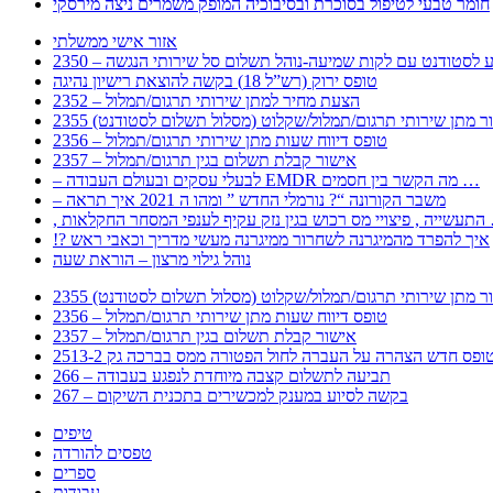
חומר טבעי לטיפול בסוכרת ובסיבוכיה המופק משמרים ניצה מירסקי
אזור אישי ממשלתי
 – מידע לסטודנט עם לקות שמיעה-נוהל תשלום סל שירותי הנגשה
טופס ירוק (רש”ל 18) בקשה להוצאת רישיון נהיגה
2352 – הצעת מחיר למתן שירותי תרגום/תמלול
עבור מתן שירותי תרגום/תמלול/שקלוט (מסלול תשלום לסטודנט)
2356 – טופס דיווח שעות מתן שירותי תרגום/תמלול
2357 – אישור קבלת תשלום בגין תרגום/תמלול
– לבעלי עסקים ובעולם העבודה EMDR מה הקשר בין חסמים …
– משבר הקורונה “? נורמלי החדש ” ומהו ה 2021 איך תראה
לענפי המסחר החקלאות …
!? איך להפרד מהמיגרנה לשחרור ממיגרנה מעשי מדריך וכאבי ראש
נוהל גילוי מרצון – הוראת שעה
עבור מתן שירותי תרגום/תמלול/שקלוט (מסלול תשלום לסטודנט)
2356 – טופס דיווח שעות מתן שירותי תרגום/תמלול
2357 – אישור קבלת תשלום בגין תרגום/תמלול
266 – תביעה לתשלום קצבה מיוחדת לנפגע בעבודה
267 – בקשה לסיוע במענק למכשירים בתכנית השיקום
טיפים
טפסים להורדה
ספרים
עבודות