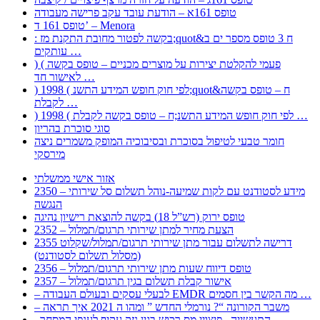
טופס 161א – הודעת עובד עקב פרישה מעבודה
טופס 161 ד’ – Menora
: בקשה לפטור מחובת התקנת מז;quot&ח 3 טופס מספר ים ב
עותקים …
) ( פעמי להקלטת יצירות על מוצרים מכניים – טופס בקשה
לאישור חד …
) 1998 ( לפי חוק חופש המידע התשנ;quot&ח – טופס בקשה
לקבלת …
) 1998 ( לפי חוק חופש המידע התשנ;ח – טופס בקשה לקבלת …
סוגי סוכרת בהריון
חומר טבעי לטיפול בסוכרת ובסיבוכיה המופק משמרים ניצה
מירסקי
אזור אישי ממשלתי
2350 – מידע לסטודנט עם לקות שמיעה-נוהל תשלום סל שירותי
הנגשה
טופס ירוק (רש”ל 18) בקשה להוצאת רישיון נהיגה
2352 – הצעת מחיר למתן שירותי תרגום/תמלול
2355 דרישה לתשלום עבור מתן שירותי תרגום/תמלול/שקלוט
(מסלול תשלום לסטודנט)
2356 – טופס דיווח שעות מתן שירותי תרגום/תמלול
2357 – אישור קבלת תשלום בגין תרגום/תמלול
– לבעלי עסקים ובעולם העבודה EMDR מה הקשר בין חסמים …
– משבר הקורונה “? נורמלי החדש ” ומהו ה 2021 איך תראה
, התעשייה , פיצויי מס רכוש בגין נזק עקיף לענפי המסחר