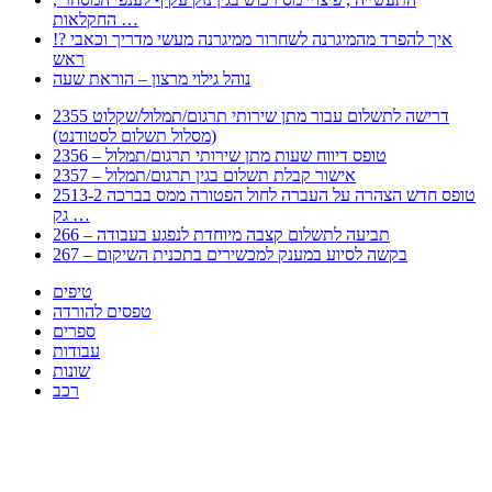
החקלאות …
!? איך להפרד מהמיגרנה לשחרור ממיגרנה מעשי מדריך וכאבי
ראש
נוהל גילוי מרצון – הוראת שעה
2355 דרישה לתשלום עבור מתן שירותי תרגום/תמלול/שקלוט
(מסלול תשלום לסטודנט)
2356 – טופס דיווח שעות מתן שירותי תרגום/תמלול
2357 – אישור קבלת תשלום בגין תרגום/תמלול
2513-2 טופס חדש הצהרה על העברה לחול הפטורה ממס בברכה
גק …
266 – תביעה לתשלום קצבה מיוחדת לנפגע בעבודה
267 – בקשה לסיוע במענק למכשירים בתכנית השיקום
טיפים
טפסים להורדה
ספרים
עבודות
שונות
רכב
Huppert הינו אלגוריתם המחפש עבורכם מסמכים, מצגות, טפסים, ספרים, עבודות, מבחנים
וכל סוג מסמך שיכולילהקל על חיי היום יום. המנוע הוקם בכדי לחסוך לכם את המאמץ
המייגע בחיפוש אינטנסיבי באתרים ואתרי הממשלה באמצעות Huppert, תוכלו למצוא