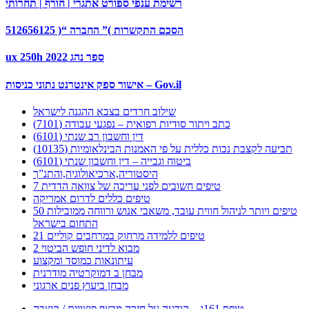
רשימת ענפי ספורט אתגרי | חורף | תחרותי
הסכם התקשרות )” החברה “( 512656125
ux 250h ספר נהג 2022
אישור ספק אינטרנט נתוני כניסות – Gov.il
שילוב חרדים בצבא ההגנה לישראל
כתב ויתור סודיות רפואית – נפגעי עבודה (7101)
דין וחשבון רב שנתי (6101)
תביעה לקצבת נכות כללית על פי האמנות הבינלאומיות (10135)
ביטוח וגבייה – דין וחשבון שנתי (6101)
היסטוריה,ארכיאולוגיה,והתנ”ך
7 טיפים חשובים לפני עריכה של צוואה הדדית
טיפים כללים לדרום אמריקה
50 טיפים ויותר לניהול חווית עובד, משאבי אנוש ורווחה ממובילות
התחום בישראל
21 טיפים ללמידה מרחוק במרחבים קוליים
מבוא לדיני חופש הביטוי 2
עיתונאות כמוסד ומקצוע
מבחן ב דמוקרטיה מודרנית
מבחן ביעוץ פנים ארגוני
טופס 161ג – הודעה על חזרה מרצף פיצויים / קיצבה