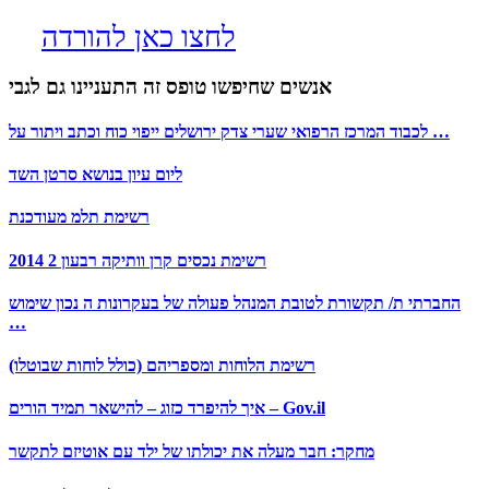
לחצו כאן להורדה
אנשים שחיפשו טופס זה התעניינו גם לגבי
לכבוד המרכז הרפואי שערי צדק ירושלים ייפוי כוח וכתב ויתור על …
ליום עיון בנושא סרטן השד
רשימת תלמ מעודכנת
רשימת נכסים קרן וותיקה רבעון 2 2014
החברתי ת/ תקשורת לטובת המנהל פעולה של בעקרונות ה נכון שימוש
…
רשימת הלוחות ומספריהם (כולל לוחות שבוטלו)
איך להיפרד כזוג – להישאר תמיד הורים – Gov.il
מחקר: חבר מעלה את יכולתו של ילד עם אוטיזם לתקשר