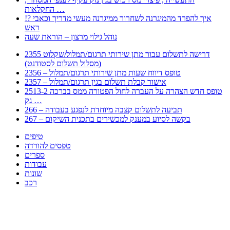
החקלאות …
!? איך להפרד מהמיגרנה לשחרור ממיגרנה מעשי מדריך וכאבי
ראש
נוהל גילוי מרצון – הוראת שעה
2355 דרישה לתשלום עבור מתן שירותי תרגום/תמלול/שקלוט
(מסלול תשלום לסטודנט)
2356 – טופס דיווח שעות מתן שירותי תרגום/תמלול
2357 – אישור קבלת תשלום בגין תרגום/תמלול
2513-2 טופס חדש הצהרה על העברה לחול הפטורה ממס בברכה
גק …
266 – תביעה לתשלום קצבה מיוחדת לנפגע בעבודה
267 – בקשה לסיוע במענק למכשירים בתכנית השיקום
טיפים
טפסים להורדה
ספרים
עבודות
שונות
רכב
Huppert הינו אלגוריתם המחפש עבורכם מסמכים, מצגות, טפסים, ספרים, עבודות, מבחנים
וכל סוג מסמך שיכולילהקל על חיי היום יום. המנוע הוקם בכדי לחסוך לכם את המאמץ
המייגע בחיפוש אינטנסיבי באתרים ואתרי הממשלה באמצעות Huppert, תוכלו למצוא