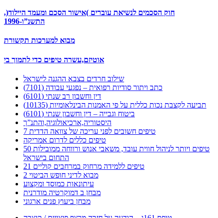
חוק הסכמים לנשיאת עוברים )אישור הסכם ומעמד היילוד(,
התשנ”ו-1996
מבוא למערכות תקשורת
אוטיזם,עשרה טיפים כדי לתמוך בי
שילוב חרדים בצבא ההגנה לישראל
כתב ויתור סודיות רפואית – נפגעי עבודה (7101)
דין וחשבון רב שנתי (6101)
תביעה לקצבת נכות כללית על פי האמנות הבינלאומיות (10135)
ביטוח וגבייה – דין וחשבון שנתי (6101)
היסטוריה,ארכיאולוגיה,והתנ”ך
7 טיפים חשובים לפני עריכה של צוואה הדדית
טיפים כללים לדרום אמריקה
50 טיפים ויותר לניהול חווית עובד, משאבי אנוש ורווחה ממובילות
התחום בישראל
21 טיפים ללמידה מרחוק במרחבים קוליים
מבוא לדיני חופש הביטוי 2
עיתונאות כמוסד ומקצוע
מבחן ב דמוקרטיה מודרנית
מבחן ביעוץ פנים ארגוני
טופס 161ג – הודעה על חזרה מרצף פיצויים / קיצבה