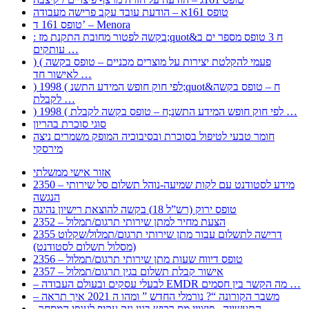
טופס 161א – הודעת עובד עקב פרישה מעבודה
טופס 161 ד’ – Menora
: בקשה לפטור מחובת התקנת מז;quot&ח 3 טופס מספר ים ב
עותקים …
) ( פעמי להקלטת יצירות על מוצרים מכניים – טופס בקשה
לאישור חד …
) 1998 ( לפי חוק חופש המידע התשנ;quot&ח – טופס בקשה
לקבלת …
) 1998 ( לפי חוק חופש המידע התשנ;ח – טופס בקשה לקבלת …
סוגי סוכרת בהריון
חומר טבעי לטיפול בסוכרת ובסיבוכיה המופק משמרים ניצה
מירסקי
אזור אישי ממשלתי
2350 – מידע לסטודנט עם לקות שמיעה-נוהל תשלום סל שירותי
הנגשה
טופס ירוק (רש”ל 18) בקשה להוצאת רישיון נהיגה
2352 – הצעת מחיר למתן שירותי תרגום/תמלול
2355 דרישה לתשלום עבור מתן שירותי תרגום/תמלול/שקלוט
(מסלול תשלום לסטודנט)
2356 – טופס דיווח שעות מתן שירותי תרגום/תמלול
2357 – אישור קבלת תשלום בגין תרגום/תמלול
– לבעלי עסקים ובעולם העבודה EMDR מה הקשר בין חסמים …
– משבר הקורונה “? נורמלי החדש ” ומהו ה 2021 איך תראה
, התעשייה , פיצויי מס רכוש בגין נזק עקיף לענפי המסחר