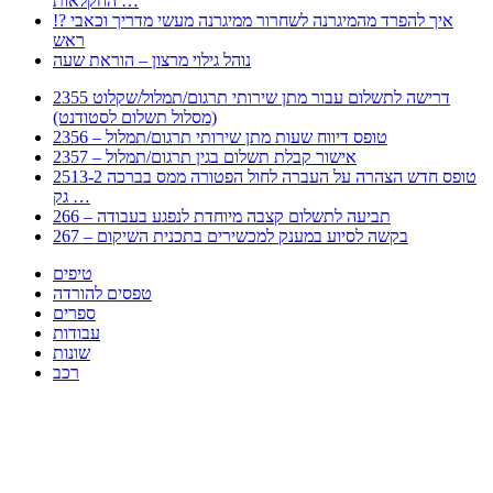
החקלאות …
!? איך להפרד מהמיגרנה לשחרור ממיגרנה מעשי מדריך וכאבי
ראש
נוהל גילוי מרצון – הוראת שעה
2355 דרישה לתשלום עבור מתן שירותי תרגום/תמלול/שקלוט
(מסלול תשלום לסטודנט)
2356 – טופס דיווח שעות מתן שירותי תרגום/תמלול
2357 – אישור קבלת תשלום בגין תרגום/תמלול
2513-2 טופס חדש הצהרה על העברה לחול הפטורה ממס בברכה
גק …
266 – תביעה לתשלום קצבה מיוחדת לנפגע בעבודה
267 – בקשה לסיוע במענק למכשירים בתכנית השיקום
טיפים
טפסים להורדה
ספרים
עבודות
שונות
רכב
Huppert הינו אלגוריתם המחפש עבורכם מסמכים, מצגות, טפסים, ספרים, עבודות, מבחנים
וכל סוג מסמך שיכולילהקל על חיי היום יום. המנוע הוקם בכדי לחסוך לכם את המאמץ
המייגע בחיפוש אינטנסיבי באתרים ואתרי הממשלה באמצעות Huppert, תוכלו למצוא
ספרים להורדה, וכל סוג מסמך בעצם שתחפצו בו בקלות ובמהירות. האתר אינו אחראי לתוכן