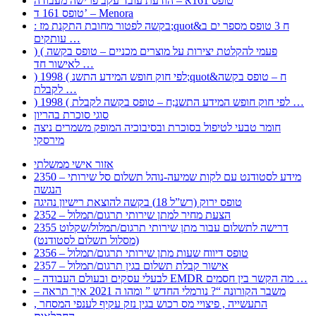
טופס 161א – הודעת עובד עקב פרישה מעבודה
טופס 161 ד’ – Menora
: בקשה לפטור מחובת התקנת מז;quot&ח 3 טופס מספר ים ב
עותקים …
) ( פעמי להקלטת יצירות על מוצרים מכניים – טופס בקשה
לאישור חד …
) 1998 ( לפי חוק חופש המידע התשנ;quot&ח – טופס בקשה
לקבלת …
) 1998 ( לפי חוק חופש המידע התשנ;ח – טופס בקשה לקבלת …
סוגי סוכרת בהריון
חומר טבעי לטיפול בסוכרת ובסיבוכיה המופק משמרים ניצה
מירסקי
אזור אישי ממשלתי
2350 – מידע לסטודנט עם לקות שמיעה-נוהל תשלום סל שירותי
הנגשה
טופס ירוק (רש”ל 18) בקשה להוצאת רישיון נהיגה
2352 – הצעת מחיר למתן שירותי תרגום/תמלול
2355 דרישה לתשלום עבור מתן שירותי תרגום/תמלול/שקלוט
(מסלול תשלום לסטודנט)
2356 – טופס דיווח שעות מתן שירותי תרגום/תמלול
2357 – אישור קבלת תשלום בגין תרגום/תמלול
– לבעלי עסקים ובעולם העבודה EMDR מה הקשר בין חסמים …
– משבר הקורונה “? נורמלי החדש ” ומהו ה 2021 איך תראה
, התעשייה , פיצויי מס רכוש בגין נזק עקיף לענפי המסחר