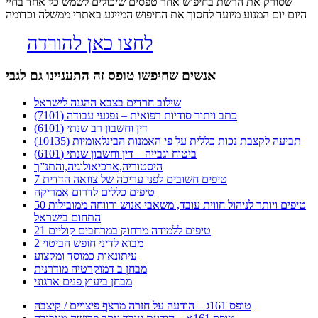
שסורק את הרשת בחיפוש אחר טפסים שיכולים לשמש כל אחד בחיי
היום יום המנוע מיועד לחסוך את החיפוש המייגע באתרי ממשלה וכדומה
לחצו כאן להורדה
אנשים שחיפשו טופס זה התעניינו גם לגבי
שילוב חרדים בצבא ההגנה לישראל
כתב ויתור סודיות רפואית – נפגעי עבודה (7101)
דין וחשבון רב שנתי (6101)
תביעה לקצבת נכות כללית על פי האמנות הבינלאומיות (10135)
ביטוח וגבייה – דין וחשבון שנתי (6101)
היסטוריה,ארכיאולוגיה,והתנ”ך
7 טיפים חשובים לפני עריכה של צוואה הדדית
טיפים כללים לדרום אמריקה
50 טיפים ויותר לניהול חווית עובד, משאבי אנוש ורווחה ממובילות
התחום בישראל
21 טיפים ללמידה מרחוק במרחבים קוליים
מבוא לדיני חופש הביטוי 2
עיתונאות כמוסד ומקצוע
מבחן ב דמוקרטיה מודרנית
מבחן ביעוץ פנים ארגוני
טופס 161ג – הודעה על חזרה מרצף פיצויים / קיצבה