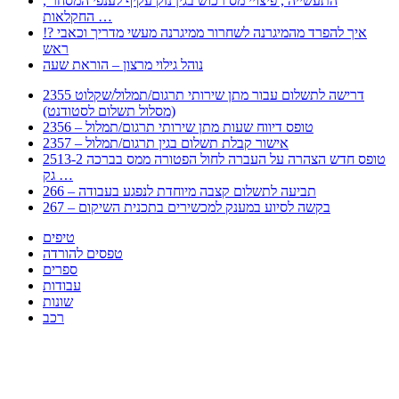
, התעשייה , פיצויי מס רכוש בגין נזק עקיף לענפי המסחר
החקלאות …
!? איך להפרד מהמיגרנה לשחרור ממיגרנה מעשי מדריך וכאבי
ראש
נוהל גילוי מרצון – הוראת שעה
2355 דרישה לתשלום עבור מתן שירותי תרגום/תמלול/שקלוט
(מסלול תשלום לסטודנט)
2356 – טופס דיווח שעות מתן שירותי תרגום/תמלול
2357 – אישור קבלת תשלום בגין תרגום/תמלול
2513-2 טופס חדש הצהרה על העברה לחול הפטורה ממס בברכה
גק …
266 – תביעה לתשלום קצבה מיוחדת לנפגע בעבודה
267 – בקשה לסיוע במענק למכשירים בתכנית השיקום
טיפים
טפסים להורדה
ספרים
עבודות
שונות
רכב
Huppert הינו אלגוריתם המחפש עבורכם מסמכים, מצגות, טפסים, ספרים, עבודות, מבחנים
וכל סוג מסמך שיכולילהקל על חיי היום יום. המנוע הוקם בכדי לחסוך לכם את המאמץ
המייגע בחיפוש אינטנסיבי באתרים ואתרי הממשלה באמצעות Huppert, תוכלו למצוא