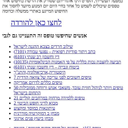
במפעל תעשייתי, הופרט הינו אלגוריתם שסורק את הרשת בחיפוש אחר
טפסים שיכולים לשמש כל אחד בחיי היום יום המנוע מיועד לחסוך את
החיפוש המייגע באתרי ממשלה וכדומה
לחצו כאן להורדה
אנשים שחיפשו טופס זה התעניינו גם לגבי
שילוב חרדים בצבא ההגנה לישראל
כתב ויתור סודיות רפואית – נפגעי עבודה (7101)
דין וחשבון רב שנתי (6101)
תביעה לקצבת נכות כללית על פי האמנות הבינלאומיות (10135)
ביטוח וגבייה – דין וחשבון שנתי (6101)
היסטוריה,ארכיאולוגיה,והתנ”ך
7 טיפים חשובים לפני עריכה של צוואה הדדית
טיפים כללים לדרום אמריקה
50 טיפים ויותר לניהול חווית עובד, משאבי אנוש ורווחה ממובילות
התחום בישראל
21 טיפים ללמידה מרחוק במרחבים קוליים
מבוא לדיני חופש הביטוי 2
עיתונאות כמוסד ומקצוע
מבחן ב דמוקרטיה מודרנית
מבחן ביעוץ פנים ארגוני