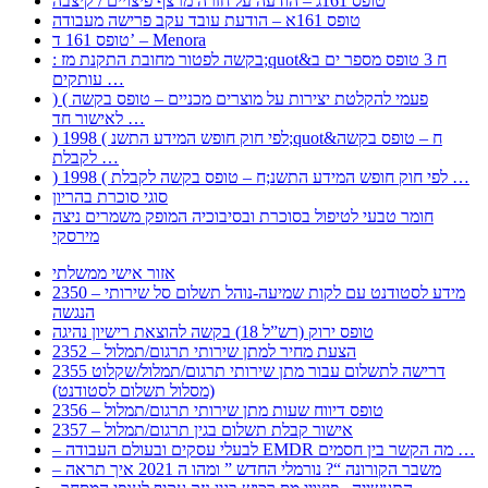
טופס 161ג – הודעה על חזרה מרצף פיצויים / קיצבה
טופס 161א – הודעת עובד עקב פרישה מעבודה
טופס 161 ד’ – Menora
: בקשה לפטור מחובת התקנת מז;quot&ח 3 טופס מספר ים ב
עותקים …
) ( פעמי להקלטת יצירות על מוצרים מכניים – טופס בקשה
לאישור חד …
) 1998 ( לפי חוק חופש המידע התשנ;quot&ח – טופס בקשה
לקבלת …
) 1998 ( לפי חוק חופש המידע התשנ;ח – טופס בקשה לקבלת …
סוגי סוכרת בהריון
חומר טבעי לטיפול בסוכרת ובסיבוכיה המופק משמרים ניצה
מירסקי
אזור אישי ממשלתי
2350 – מידע לסטודנט עם לקות שמיעה-נוהל תשלום סל שירותי
הנגשה
טופס ירוק (רש”ל 18) בקשה להוצאת רישיון נהיגה
2352 – הצעת מחיר למתן שירותי תרגום/תמלול
2355 דרישה לתשלום עבור מתן שירותי תרגום/תמלול/שקלוט
(מסלול תשלום לסטודנט)
2356 – טופס דיווח שעות מתן שירותי תרגום/תמלול
2357 – אישור קבלת תשלום בגין תרגום/תמלול
– לבעלי עסקים ובעולם העבודה EMDR מה הקשר בין חסמים …
– משבר הקורונה “? נורמלי החדש ” ומהו ה 2021 איך תראה