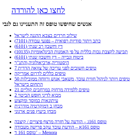
לחצו כאן להורדה
אנשים שחיפשו טופס זה התעניינו גם לגבי
שילוב חרדים בצבא ההגנה לישראל
כתב ויתור סודיות רפואית – נפגעי עבודה (7101)
דין וחשבון רב שנתי (6101)
תביעה לקצבת נכות כללית על פי האמנות הבינלאומיות (10135)
ביטוח וגבייה – דין וחשבון שנתי (6101)
היסטוריה,ארכיאולוגיה,והתנ”ך
7 טיפים חשובים לפני עריכה של צוואה הדדית
טיפים כללים לדרום אמריקה
50 טיפים ויותר לניהול חווית עובד, משאבי אנוש ורווחה ממובילות
התחום בישראל
21 טיפים ללמידה מרחוק במרחבים קוליים
מבוא לדיני חופש הביטוי 2
עיתונאות כמוסד ומקצוע
מבחן ב דמוקרטיה מודרנית
מבחן ביעוץ פנים ארגוני
טופס 161ג – הודעה על חזרה מרצף פיצויים / קיצבה
טופס 161א – הודעת עובד עקב פרישה מעבודה
טופס 161 ד’ – Menora