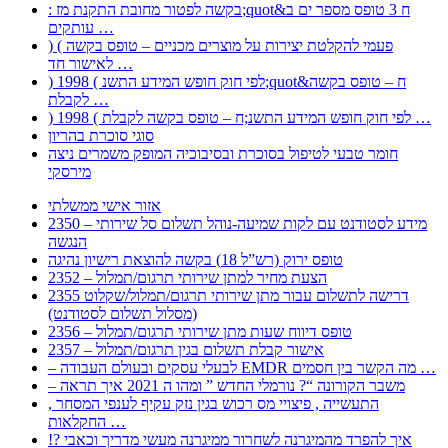
: בקשה לפטור מחובת התקנת מז;quot&ח 3 טופס מספר ים ב
עותקים …
) ( פעמי להקלטת יצירות על מוצרים מכניים – טופס בקשה
לאישור חד …
) 1998 ( לפי חוק חופש המידע התשנ;quot&ח – טופס בקשה
לקבלת …
) 1998 ( לפי חוק חופש המידע התשנ;ח – טופס בקשה לקבלת …
סוגי סוכרת בהריון
חומר טבעי לטיפול בסוכרת ובסיבוכיה המופק משמרים ניצה
מירסקי
אזור אישי ממשלתי
2350 – מידע לסטודנט עם לקות שמיעה-נוהל תשלום סל שירותי
הנגשה
טופס ירוק (רש”ל 18) בקשה להוצאת רישיון נהיגה
2352 – הצעת מחיר למתן שירותי תרגום/תמלול
2355 דרישה לתשלום עבור מתן שירותי תרגום/תמלול/שקלוט
(מסלול תשלום לסטודנט)
2356 – טופס דיווח שעות מתן שירותי תרגום/תמלול
2357 – אישור קבלת תשלום בגין תרגום/תמלול
– לבעלי עסקים ובעולם העבודה EMDR מה הקשר בין חסמים …
– משבר הקורונה “? נורמלי החדש ” ומהו ה 2021 איך תראה
, התעשייה , פיצויי מס רכוש בגין נזק עקיף לענפי המסחר
החקלאות …
!? איך להפרד מהמיגרנה לשחרור ממיגרנה מעשי מדריך וכאבי