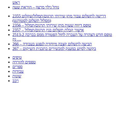
ראש
נוהל גילוי מרצון – הוראת שעה
2355 דרישה לתשלום עבור מתן שירותי תרגום/תמלול/שקלוט
(מסלול תשלום לסטודנט)
2356 – טופס דיווח שעות מתן שירותי תרגום/תמלול
2357 – אישור קבלת תשלום בגין תרגום/תמלול
2513-2 טופס חדש הצהרה על העברה לחול הפטורה ממס בברכה
גק …
266 – תביעה לתשלום קצבה מיוחדת לנפגע בעבודה
267 – בקשה לסיוע במענק למכשירים בתכנית השיקום
טיפים
טפסים להורדה
ספרים
עבודות
שונות
רכב
Huppert הינו אלגוריתם המחפש עבורכם מסמכים, מצגות, טפסים, ספרים, עבודות, מבחנים
וכל סוג מסמך שיכולילהקל על חיי היום יום. המנוע הוקם בכדי לחסוך לכם את המאמץ
המייגע בחיפוש אינטנסיבי באתרים ואתרי הממשלה באמצעות Huppert, תוכלו למצוא
ספרים להורדה, וכל סוג מסמך בעצם שתחפצו בו בקלות ובמהירות. האתר אינו אחראי לתוכן
היות והוא נשאב בצורה אוטמטית, כל התוכן הנשאב חשוף בצורה ציבורית לכל. במידה
וראיתם תוכן שפוגע בכם אנא שלחו לנו מייל ונדאג להסירו