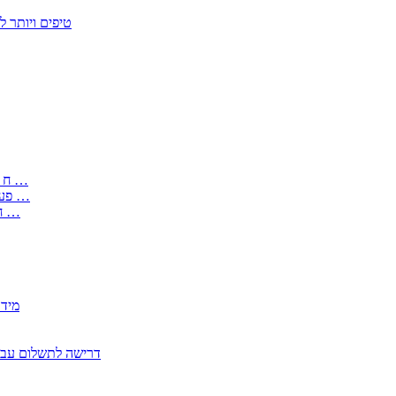
50 טיפים ויות
: בקשה לפטור מחובת התקנת מז;quot&ח 3 טופס מספר ים ב עותקים …
) ( פעמי להקלטת יצירות על מוצרים מכניים – טופס בקשה לאישור חד …
) 1998 ( לפי חוק חופש המידע התשנ;quot&ח – טופס בקשה לקבלת …
2350
2355 דרישה לתשלום 