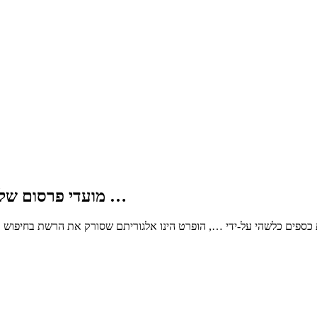
מועדי פרסום של נתוני ביצוע התקציב לשנת כספים כלשהי על-ידי …
 כספים כלשהי על-ידי …, הופרט הינו אלגוריתם שסורק את הרשת בחיפוש א