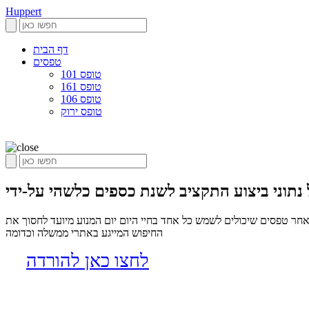
Huppert
דף הבית
טפסים
טופס 101
טופס 161
טופס 106
טופס ירוק
חר טפסים שיכולים לשמש כל אחד בחיי היום יום המנוע מיועד לחסוך את
החיפוש המייגע באתרי ממשלה וכדומה
לחצו כאן להורדה