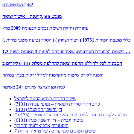
איך נשרטט גרף?
קייטנה – אישור יציאה.ptb מונגש
עתודות ותיקה רשימת נכסים רבעונית 2009 מרץ
(, הסדר נטיעת מטעי פירות ) ( ייצור ושיווק ) כללי מועצת הפירות 19751
1.2 רשימת הרחובות העירוניים, שאירעו בהם לפחות 3 תאונות בשנת …
חסכונות לכל ילד ללא תחנות יציאה להחלפת מסלול ) 0-18 לילדים ב
הזמנה לקורס שיטות מתקדמות לגידול ירקות בבתי צמיחה
כמה זמן לצחצח שיניים : 24 משימה
שילוב חרדים בצבא ההגנה לישראל
כתב ויתור סודיות רפואית – נפגעי עבודה (7101)
דין וחשבון רב שנתי (6101)
תביעה לקצבת נכות כללית על פי האמנות הבינלאומיות (10135)
ביטוח וגבייה – דין וחשבון שנתי (6101)
היסטוריה,ארכיאולוגיה,והתנ”ך
7 טיפים חשובים לפני עריכה של צוואה הדדית