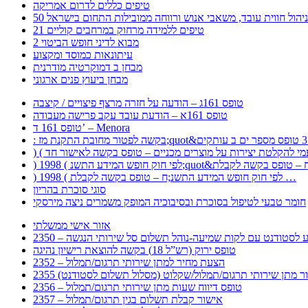
טיפים כללים לדרום אמריקה
ר לניהול חווית עובד, משאבי אנוש ורווחה ממובילות התחום בישראל
21 טיפים ללמידה מרחוק במרחבים קוליים
מבוא לדיני חופש הביטוי 2
עיתונאות כמוסד ומקצוע
מבחן ב דמוקרטיה מודרנית
מבחן ביעוץ פנים ארגוני
טופס 161ג – הודעה על חזרה מרצף פיצויים / קיצבה
טופס 161א – הודעת עובד עקב פרישה מעבודה
טופס 161 ד’ – Menora
) 1998 ( לפי חוק חופש המידע התשנ;ח – טופס בקשה לקבלת …
סוגי סוכרת בהריון
חומר טבעי לטיפול בסוכרת ובסיבוכיה המופק משמרים ניצה מירסקי
אזור אישי ממשלתי
 – מידע לסטודנט עם לקות שמיעה-נוהל תשלום סל שירותי הנגשה
טופס ירוק (רש”ל 18) בקשה להוצאת רישיון נהיגה
2352 – הצעת מחיר למתן שירותי תרגום/תמלול
עבור מתן שירותי תרגום/תמלול/שקלוט (מסלול תשלום לסטודנט)
2356 – טופס דיווח שעות מתן שירותי תרגום/תמלול
2357 – אישור קבלת תשלום בגין תרגום/תמלול