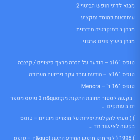
מבוא לדיני חופש הביטוי 2
עיתונאות כמוסד ומקצוע
מבחן ב דמוקרטיה מודרנית
מבחן ביעוץ פנים ארגוני
טופס 161ג – הודעה על חזרה מרצף פיצויים / קיצבה
טופס 161א – הודעת עובד עקב פרישה מעבודה
טופס 161 ד’ – Menora
: בקשה לפטור מחובת התקנת מז;quot&ח 3 טופס מספר
ים ב עותקים …
) ( פעמי להקלטת יצירות על מוצרים מכניים – טופס
בקשה לאישור חד …
) 1998 ( לפי חוק חופש המידע התשנ;quot&ח – טופס