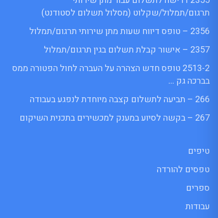
2355 דרישה לתשלום עבור מתן שירותי
תרגום/תמלול/שקלוט (מסלול תשלום לסטודנט)
2356 – טופס דיווח שעות מתן שירותי תרגום/תמלול
2357 – אישור קבלת תשלום בגין תרגום/תמלול
2513-2 טופס חדש הצהרה על העברה לחול הפטורה ממס
בברכה גק …
266 – תביעה לתשלום קצבה מיוחדת לנפגע בעבודה
267 – בקשה לסיוע במענק למכשירים בתכנית השיקום
טיפים
טפסים להורדה
ספרים
עבודות