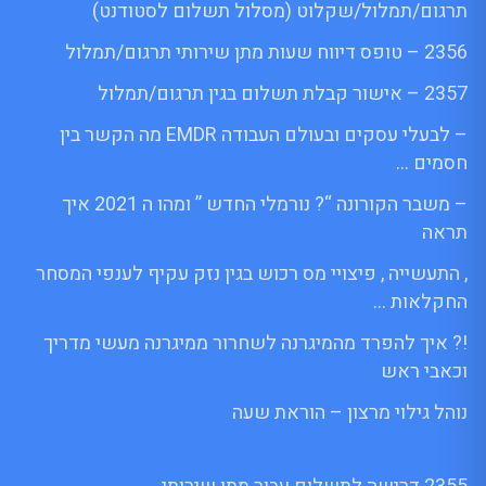
תרגום/תמלול/שקלוט (מסלול תשלום לסטודנט)
2356 – טופס דיווח שעות מתן שירותי תרגום/תמלול
2357 – אישור קבלת תשלום בגין תרגום/תמלול
– לבעלי עסקים ובעולם העבודה EMDR מה הקשר בין
חסמים …
– משבר הקורונה “? נורמלי החדש ” ומהו ה 2021 איך
תראה
, התעשייה , פיצויי מס רכוש בגין נזק עקיף לענפי המסחר
החקלאות …
!? איך להפרד מהמיגרנה לשחרור ממיגרנה מעשי מדריך
וכאבי ראש
נוהל גילוי מרצון – הוראת שעה