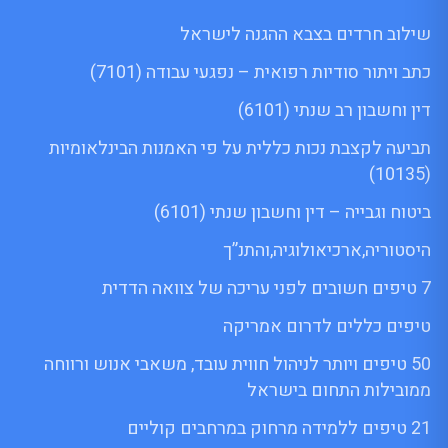
שילוב חרדים בצבא ההגנה לישראל
כתב ויתור סודיות רפואית – נפגעי עבודה (7101)
דין וחשבון רב שנתי (6101)
תביעה לקצבת נכות כללית על פי האמנות הבינלאומיות
(10135)
ביטוח וגבייה – דין וחשבון שנתי (6101)
היסטוריה,ארכיאולוגיה,והתנ”ך
7 טיפים חשובים לפני עריכה של צוואה הדדית
טיפים כללים לדרום אמריקה
50 טיפים ויותר לניהול חווית עובד, משאבי אנוש ורווחה
ממובילות התחום בישראל
21 טיפים ללמידה מרחוק במרחבים קוליים