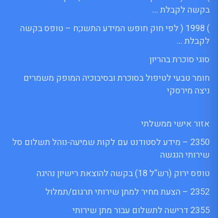
בקשה לקבלת …
) 1998 ( לפי חוק חופש המידע התשנ;ח – טופס בקשה
לקבלת …
סוגי סוכרת בהריון
חומר טבעי לטיפול בסוכרת ובסיבוכיה המופק משמרים
ניצה מירסקי
אזור אישי ממשלתי
2350 – מידע לסטודנט עם לקות שמיעה-נוהל תשלום סל
שירותי הנגשה
טופס ירוק (רש”ל 18) בקשה להוצאת רישיון נהיגה
2352 – הצעת מחיר למתן שירותי תרגום/תמלול
2355 דרישה לתשלום עבור מתן שירותי