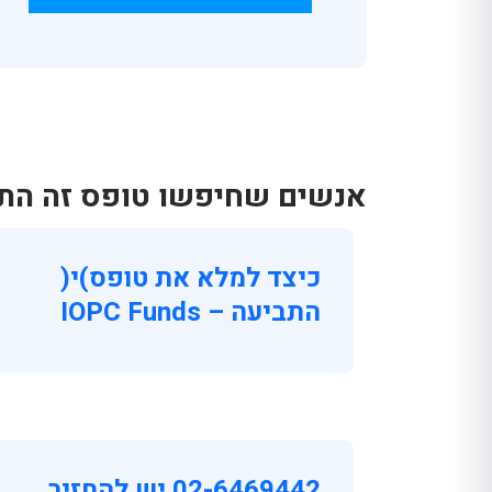
אנשים שחיפשו טופס זה התענ
כיצד למלא את טופס)י(
התביעה – IOPC Funds
02-6469442 יש להחזיר