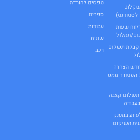
טפסים להורדה
שקלוט
ספרים
לסטודנט)
עבודות
 דיווח שעות
גום/תמלול
שונות
ור קבלת תשלום
רכב
ול
ופס חדש הצהרה
 הפטורה ממס
 לתשלום קצבה
בעבודה
לסיוע במענק
ית השיקום