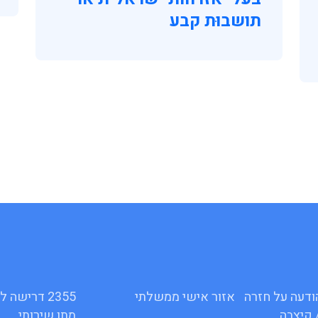
תושבוּת קבע
16ג – הודעה על חזרה
אזור אישי ממשלתי
2355 דרישה
 קיצבה
מתן שירותי