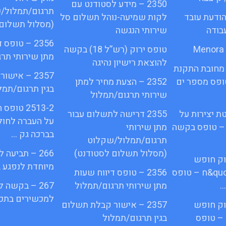
2350 – מידע לסטודנט עם
תרגום/תמלול/
1א – הודעת עובד
לקות שמיעה-נוהל תשלום סל
(מסלול תשלום 
בודה
שירותי הנגשה
2356 – טופס
טופס ירוק (רש”ל 18) בקשה
מתן שירותי תר
להוצאת רישיון נהיגה
מחובת התקנת
2357 – איש
quot&ח 3 טופס מספר ים
2352 – הצעת מחיר למתן
בגין תרגום/תמל
שירותי תרגום/תמלול
2513-2 ט
ת יצירות על
2355 דרישה לתשלום עבור
על העברה לחול
 – טופס בקשה
מתן שירותי
בברכה גק …
תרגום/תמלול/שקלוט
(מסלול תשלום לסטודנט)
266 – תביעה
פי חוק חופש
מיוחדת לנפגע 
המידע התשנ;quot&ח – טופס
2356 – טופס דיווח שעות
…
מתן שירותי תרגום/תמלול
267 – בקשה 
למכשירים בתכנ
פי חוק חופש
2357 – אישור קבלת תשלום
– טופס
בגין תרגום/תמלול