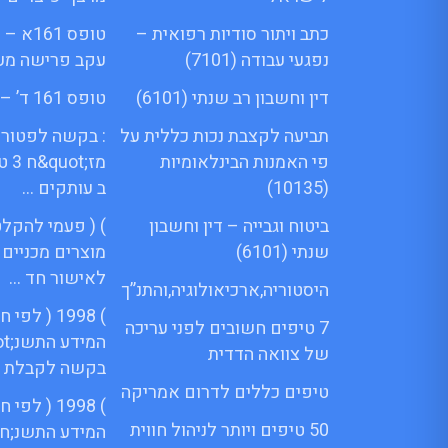
כתב ויתור סודיות רפואית –
טופס 61
נפגעי עבודה (7101)
עקב פרישה מע
דין וחשבון רב שנתי (6101)
טופס 161 ד’ – Menora
תביעה לקצבת נכות כללית על
: בקשה לפטור 
פי האמנות הבינלאומיות
מז;
(10135)
ב עותקים …
ביטוח וגבייה – דין וחשבון
) ( פעמי להקלט
שנתי (6101)
מוצרים מכניים
לאישור חד …
היסטוריה,ארכיאולוגיה,והתנ”ך
) 1998 ( ל
7 טיפים חשובים לפני עריכה
של צוואה הדדית
בקשה לקבלת 
טיפים כללים לדרום אמריקה
) 1998 ( ל
50 טיפים ויותר לניהול חווית
המידע התשנ;ח 