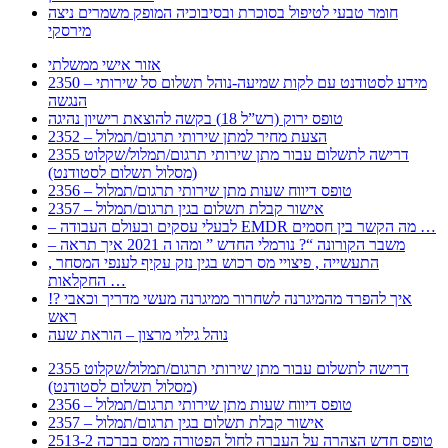
חומר טבעי לטיפול בסוכרת ובסיבוכיה המופק משמרים ניצה
מירסקי
אזור אישי ממשלתי
2350 – מידע לסטודנט עם לקות שמיעה-נוהל תשלום סל שירותי
הנגשה
טופס ירוק (רש”ל 18) בקשה להוצאת רישיון נהיגה
2352 – הצעת מחיר למתן שירותי תרגום/תמלול
2355 דרישה לתשלום עבור מתן שירותי תרגום/תמלול/שקלוט
(מסלול תשלום לסטודנט)
2356 – טופס דיווח שעות מתן שירותי תרגום/תמלול
2357 – אישור קבלת תשלום בגין תרגום/תמלול
– לבעלי עסקים ובעולם העבודה EMDR מה הקשר בין חסמים …
– משבר הקורונה “? נורמלי החדש ” ומהו ה 2021 איך תראה
, התעשייה , פיצויי מס רכוש בגין נזק עקיף לענפי המסחר
החקלאות …
!? איך להפרד מהמיגרנה לשחרור ממיגרנה מעשי מדריך וכאבי
ראש
נוהל גילוי מרצון – הוראת שעה
2355 דרישה לתשלום עבור מתן שירותי תרגום/תמלול/שקלוט
(מסלול תשלום לסטודנט)
2356 – טופס דיווח שעות מתן שירותי תרגום/תמלול
2357 – אישור קבלת תשלום בגין תרגום/תמלול
2513-2 טופס חדש הצהרה על העברה לחול הפטורה ממס בברכה