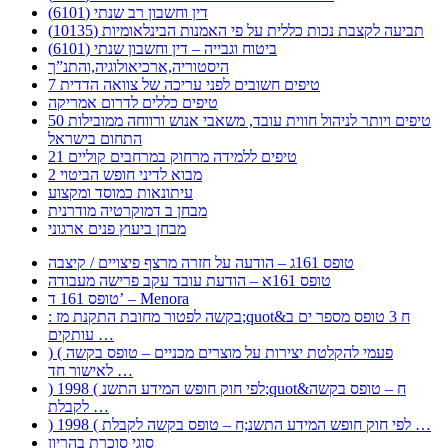
דין וחשבון רב שנתי (6101)
תביעה לקצבת נכות כללית על פי האמנות הבינלאומיות (10135)
ביטוח וגבייה – דין וחשבון שנתי (6101)
היסטוריה,ארכיאולוגיה,והתנ”ך
7 טיפים חשובים לפני עריכה של צוואה הדדית
טיפים כללים לדרום אמריקה
50 טיפים ויותר לניהול חווית עובד, משאבי אנוש ורווחה ממובילות
התחום בישראל
21 טיפים ללמידה מרחוק במרחבים קוליים
מבוא לדיני חופש הביטוי 2
עיתונאות כמוסד ומקצוע
מבחן ב דמוקרטיה מודרנית
מבחן ביעוץ פנים ארגוני
טופס 161ג – הודעה על חזרה מרצף פיצויים / קיצבה
טופס 161א – הודעת עובד עקב פרישה מעבודה
טופס 161 ד’ – Menora
: בקשה לפטור מחובת התקנת מז;quot&ח 3 טופס מספר ים ב
עותקים …
) ( פעמי להקלטת יצירות על מוצרים מכניים – טופס בקשה
לאישור חד …
) 1998 ( לפי חוק חופש המידע התשנ;quot&ח – טופס בקשה
לקבלת …
) 1998 ( לפי חוק חופש המידע התשנ;ח – טופס בקשה לקבלת …
סוגי סוכרת בהריון