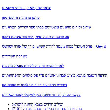
יציאה לחוץ לארץ – חיילי מילואים
סרטן ערמונית ותוספי מזון
שילוב וקידום מחוננים ומצטיינים בבתי ספר יסודיים הטרוגניים
אסטרטגיות תזונה ואימון לשיפור סינתזת חלבון
נוהל הטיפול במתן מעמד להורה קשיש ובודד של אזרח ישראלי – Gov.il
מערכת השרירים
לאחר המוות והזכות להורות צוואה ביולוגית
הודעה חשובה בנושא ביצוע אבחוני אוטיזם ע”י פסיכולוגים התפתחותיים
דוברות ויחסי ציבור י רות י למתן ש הסכם מס
בקשה לעדכון פרטי חשבון בנק למקבלי קצבת שאירים
שילוב חרדים בצבא ההגנה לישראל
כתב ויתור סודיות רפואית – נפגעי עבודה (7101)