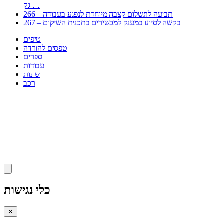
גק …
266 – תביעה לתשלום קצבה מיוחדת לנפגע בעבודה
267 – בקשה לסיוע במענק למכשירים בתכנית השיקום
טיפים
טפסים להורדה
ספרים
עבודות
שונות
רכב
Huppert הינו אלגוריתם המחפש עבורכם מסמכים, מצגות, טפסים, ספרים, עבודות, מבחנים
וכל סוג מסמך שיכולילהקל על חיי היום יום. המנוע הוקם בכדי לחסוך לכם את המאמץ
המייגע בחיפוש אינטנסיבי באתרים ואתרי הממשלה באמצעות Huppert, תוכלו למצוא
ספרים להורדה, וכל סוג מסמך בעצם שתחפצו בו בקלות ובמהירות. האתר אינו אחראי לתוכן
היות והוא נשאב בצורה אוטמטית, כל התוכן הנשאב חשוף בצורה ציבורית לכל. במידה
וראיתם תוכן שפוגע בכם אנא שלחו לנו מייל ונדאג להסירו
copyrightⒸ 2023
כלי נגישות
✕