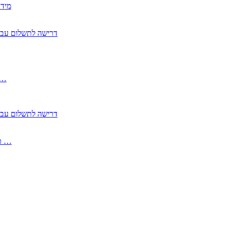
2350
2355 דרישה לתשלום 
, התעשייה , פיצויי מס רכוש בגין נזק עקיף 
2355 דרישה לתשלום 
2513-2 טופס חדש הצהרה על העברה לחול הפטורה ממס בברכה גק …