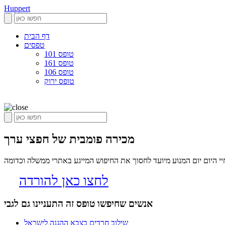
Huppert
דף הבית
טפסים
טופס 101
טופס 161
טופס 106
טופס ירוק
מכירה פומבית של חפצי ערך
 היום יום המנוע מיועד לחסוך את החיפוש המייגע באתרי ממשלה וכדומה
לחצו כאן להורדה
אנשים שחיפשו טופס זה התעניינו גם לגבי
שילוב חרדים בצבא ההגנה לישראל