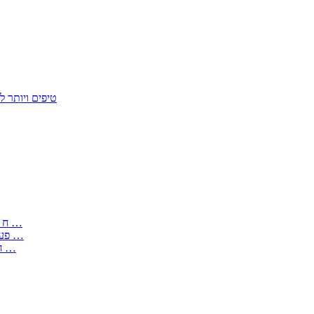
50 טיפים ויות
: בקשה לפטור מחובת התקנת מז;quot&ח 3 טופס מספר ים ב עותקים …
) ( פעמי להקלטת יצירות על מוצרים מכניים – טופס בקשה לאישור חד …
) 1998 ( לפי חוק חופש המידע התשנ;quot&ח – טופס בקשה לקבלת …