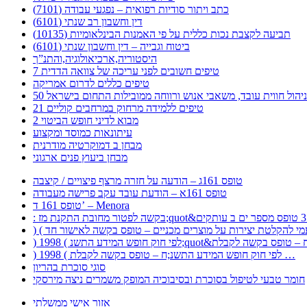
כתב ויתור סודיות רפואית – נפגעי עבודה (7101)
דין וחשבון רב שנתי (6101)
תביעה לקצבת נכות כללית על פי האמנות הבינלאומיות (10135)
ביטוח וגבייה – דין וחשבון שנתי (6101)
היסטוריה,ארכיאולוגיה,והתנ”ך
7 טיפים חשובים לפני עריכה של צוואה הדדית
טיפים כללים לדרום אמריקה
ר לניהול חווית עובד, משאבי אנוש ורווחה ממובילות התחום בישראל
21 טיפים ללמידה מרחוק במרחבים קוליים
מבוא לדיני חופש הביטוי 2
עיתונאות כמוסד ומקצוע
מבחן ב דמוקרטיה מודרנית
מבחן ביעוץ פנים ארגוני
טופס 161ג – הודעה על חזרה מרצף פיצויים / קיצבה
טופס 161א – הודעת עובד עקב פרישה מעבודה
טופס 161 ד’ – Menora
) 1998 ( לפי חוק חופש המידע התשנ;ח – טופס בקשה לקבלת …
סוגי סוכרת בהריון
חומר טבעי לטיפול בסוכרת ובסיבוכיה המופק משמרים ניצה מירסקי
אזור אישי ממשלתי