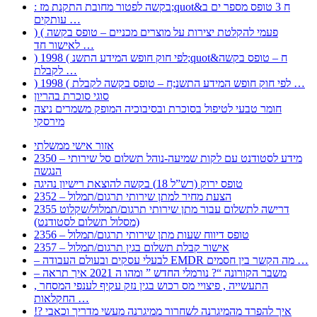
: בקשה לפטור מחובת התקנת מז;quot&ח 3 טופס מספר ים ב
עותקים …
) ( פעמי להקלטת יצירות על מוצרים מכניים – טופס בקשה
לאישור חד …
) 1998 ( לפי חוק חופש המידע התשנ;quot&ח – טופס בקשה
לקבלת …
) 1998 ( לפי חוק חופש המידע התשנ;ח – טופס בקשה לקבלת …
סוגי סוכרת בהריון
חומר טבעי לטיפול בסוכרת ובסיבוכיה המופק משמרים ניצה
מירסקי
אזור אישי ממשלתי
2350 – מידע לסטודנט עם לקות שמיעה-נוהל תשלום סל שירותי
הנגשה
טופס ירוק (רש”ל 18) בקשה להוצאת רישיון נהיגה
2352 – הצעת מחיר למתן שירותי תרגום/תמלול
2355 דרישה לתשלום עבור מתן שירותי תרגום/תמלול/שקלוט
(מסלול תשלום לסטודנט)
2356 – טופס דיווח שעות מתן שירותי תרגום/תמלול
2357 – אישור קבלת תשלום בגין תרגום/תמלול
– לבעלי עסקים ובעולם העבודה EMDR מה הקשר בין חסמים …
– משבר הקורונה “? נורמלי החדש ” ומהו ה 2021 איך תראה
, התעשייה , פיצויי מס רכוש בגין נזק עקיף לענפי המסחר
החקלאות …
!? איך להפרד מהמיגרנה לשחרור ממיגרנה מעשי מדריך וכאבי