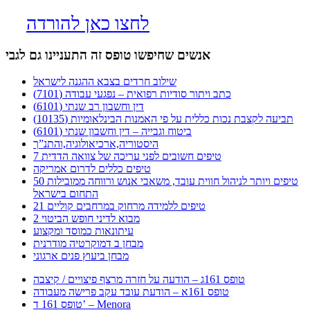
לחצו כאן להורדה
אנשים שחיפשו טופס זה התעניינו גם לגבי
שילוב חרדים בצבא ההגנה לישראל
כתב ויתור סודיות רפואית – נפגעי עבודה (7101)
דין וחשבון רב שנתי (6101)
תביעה לקצבת נכות כללית על פי האמנות הבינלאומיות (10135)
ביטוח וגבייה – דין וחשבון שנתי (6101)
היסטוריה,ארכיאולוגיה,והתנ”ך
7 טיפים חשובים לפני עריכה של צוואה הדדית
טיפים כללים לדרום אמריקה
50 טיפים ויותר לניהול חווית עובד, משאבי אנוש ורווחה ממובילות
התחום בישראל
21 טיפים ללמידה מרחוק במרחבים קוליים
מבוא לדיני חופש הביטוי 2
עיתונאות כמוסד ומקצוע
מבחן ב דמוקרטיה מודרנית
מבחן ביעוץ פנים ארגוני
טופס 161ג – הודעה על חזרה מרצף פיצויים / קיצבה
טופס 161א – הודעת עובד עקב פרישה מעבודה
טופס 161 ד’ – Menora