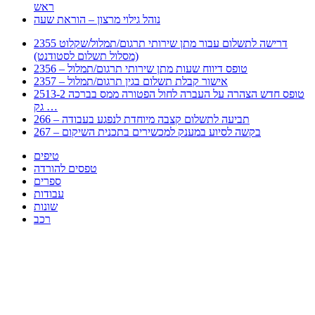
ראש
נוהל גילוי מרצון – הוראת שעה
2355 דרישה לתשלום עבור מתן שירותי תרגום/תמלול/שקלוט
(מסלול תשלום לסטודנט)
2356 – טופס דיווח שעות מתן שירותי תרגום/תמלול
2357 – אישור קבלת תשלום בגין תרגום/תמלול
2513-2 טופס חדש הצהרה על העברה לחול הפטורה ממס בברכה
גק …
266 – תביעה לתשלום קצבה מיוחדת לנפגע בעבודה
267 – בקשה לסיוע במענק למכשירים בתכנית השיקום
טיפים
טפסים להורדה
ספרים
עבודות
שונות
רכב
Huppert הינו אלגוריתם המחפש עבורכם מסמכים, מצגות, טפסים, ספרים, עבודות, מבחנים
וכל סוג מסמך שיכולילהקל על חיי היום יום. המנוע הוקם בכדי לחסוך לכם את המאמץ
המייגע בחיפוש אינטנסיבי באתרים ואתרי הממשלה באמצעות Huppert, תוכלו למצוא
ספרים להורדה, וכל סוג מסמך בעצם שתחפצו בו בקלות ובמהירות. האתר אינו אחראי לתוכן
היות והוא נשאב בצורה אוטמטית, כל התוכן הנשאב חשוף בצורה ציבורית לכל. במידה
וראיתם תוכן שפוגע בכם אנא שלחו לנו מייל ונדאג להסירו