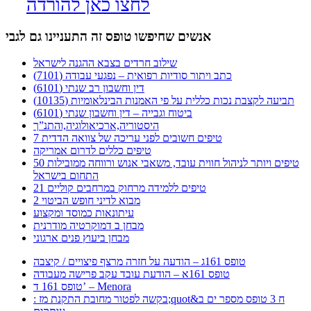
לחצו כאן להורדה
אנשים שחיפשו טופס זה התעניינו גם לגבי
שילוב חרדים בצבא ההגנה לישראל
כתב ויתור סודיות רפואית – נפגעי עבודה (7101)
דין וחשבון רב שנתי (6101)
תביעה לקצבת נכות כללית על פי האמנות הבינלאומיות (10135)
ביטוח וגבייה – דין וחשבון שנתי (6101)
היסטוריה,ארכיאולוגיה,והתנ”ך
7 טיפים חשובים לפני עריכה של צוואה הדדית
טיפים כללים לדרום אמריקה
50 טיפים ויותר לניהול חווית עובד, משאבי אנוש ורווחה ממובילות
התחום בישראל
21 טיפים ללמידה מרחוק במרחבים קוליים
מבוא לדיני חופש הביטוי 2
עיתונאות כמוסד ומקצוע
מבחן ב דמוקרטיה מודרנית
מבחן ביעוץ פנים ארגוני
טופס 161ג – הודעה על חזרה מרצף פיצויים / קיצבה
טופס 161א – הודעת עובד עקב פרישה מעבודה
טופס 161 ד’ – Menora
: בקשה לפטור מחובת התקנת מז;quot&ח 3 טופס מספר ים ב