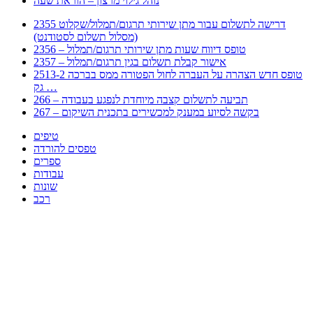
נוהל גילוי מרצון – הוראת שעה
2355 דרישה לתשלום עבור מתן שירותי תרגום/תמלול/שקלוט
(מסלול תשלום לסטודנט)
2356 – טופס דיווח שעות מתן שירותי תרגום/תמלול
2357 – אישור קבלת תשלום בגין תרגום/תמלול
2513-2 טופס חדש הצהרה על העברה לחול הפטורה ממס בברכה
גק …
266 – תביעה לתשלום קצבה מיוחדת לנפגע בעבודה
267 – בקשה לסיוע במענק למכשירים בתכנית השיקום
טיפים
טפסים להורדה
ספרים
עבודות
שונות
רכב
Huppert הינו אלגוריתם המחפש עבורכם מסמכים, מצגות, טפסים, ספרים, עבודות, מבחנים
וכל סוג מסמך שיכולילהקל על חיי היום יום. המנוע הוקם בכדי לחסוך לכם את המאמץ
המייגע בחיפוש אינטנסיבי באתרים ואתרי הממשלה באמצעות Huppert, תוכלו למצוא
ספרים להורדה, וכל סוג מסמך בעצם שתחפצו בו בקלות ובמהירות. האתר אינו אחראי לתוכן
היות והוא נשאב בצורה אוטמטית, כל התוכן הנשאב חשוף בצורה ציבורית לכל. במידה
וראיתם תוכן שפוגע בכם אנא שלחו לנו מייל ונדאג להסירו
copyrightⒸ 2023