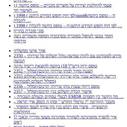
עותקים …
) ( פעמי להקלטת יצירות על מוצרים מכניים – טופס בקשה
לאישור חד …
) 1998 ( לפי חוק חופש המידע התשנ;quot&ח – טופס בקשה
לקבלת …
) 1998 ( לפי חוק חופש המידע התשנ;ח – טופס בקשה לקבלת …
סוגי סוכרת בהריון
חומר טבעי לטיפול בסוכרת ובסיבוכיה המופק משמרים ניצה
מירסקי
אזור אישי ממשלתי
2350 – מידע לסטודנט עם לקות שמיעה-נוהל תשלום סל שירותי
הנגשה
טופס ירוק (רש”ל 18) בקשה להוצאת רישיון נהיגה
2352 – הצעת מחיר למתן שירותי תרגום/תמלול
2355 דרישה לתשלום עבור מתן שירותי תרגום/תמלול/שקלוט
(מסלול תשלום לסטודנט)
2356 – טופס דיווח שעות מתן שירותי תרגום/תמלול
2357 – אישור קבלת תשלום בגין תרגום/תמלול
– לבעלי עסקים ובעולם העבודה EMDR מה הקשר בין חסמים …
– משבר הקורונה “? נורמלי החדש ” ומהו ה 2021 איך תראה
, התעשייה , פיצויי מס רכוש בגין נזק עקיף לענפי המסחר
החקלאות …
!? איך להפרד מהמיגרנה לשחרור ממיגרנה מעשי מדריך וכאבי
ראש