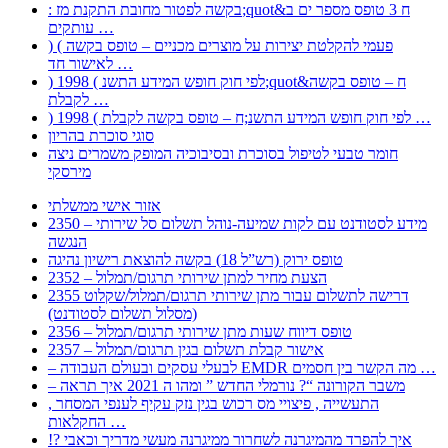
: בקשה לפטור מחובת התקנת מז;quot&ח 3 טופס מספר ים ב
עותקים …
) ( פעמי להקלטת יצירות על מוצרים מכניים – טופס בקשה
לאישור חד …
) 1998 ( לפי חוק חופש המידע התשנ;quot&ח – טופס בקשה
לקבלת …
) 1998 ( לפי חוק חופש המידע התשנ;ח – טופס בקשה לקבלת …
סוגי סוכרת בהריון
חומר טבעי לטיפול בסוכרת ובסיבוכיה המופק משמרים ניצה
מירסקי
אזור אישי ממשלתי
2350 – מידע לסטודנט עם לקות שמיעה-נוהל תשלום סל שירותי
הנגשה
טופס ירוק (רש”ל 18) בקשה להוצאת רישיון נהיגה
2352 – הצעת מחיר למתן שירותי תרגום/תמלול
2355 דרישה לתשלום עבור מתן שירותי תרגום/תמלול/שקלוט
(מסלול תשלום לסטודנט)
2356 – טופס דיווח שעות מתן שירותי תרגום/תמלול
2357 – אישור קבלת תשלום בגין תרגום/תמלול
– לבעלי עסקים ובעולם העבודה EMDR מה הקשר בין חסמים …
– משבר הקורונה “? נורמלי החדש ” ומהו ה 2021 איך תראה
, התעשייה , פיצויי מס רכוש בגין נזק עקיף לענפי המסחר
החקלאות …
!? איך להפרד מהמיגרנה לשחרור ממיגרנה מעשי מדריך וכאבי