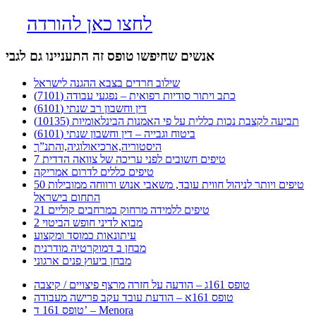
לחצו כאן להורדה
אנשים שחיפשו טופס זה התעניינו גם לגבי
שילוב חרדים בצבא ההגנה לישראל
כתב ויתור סודיות רפואית – נפגעי עבודה (7101)
דין וחשבון רב שנתי (6101)
תביעה לקצבת נכות כללית על פי האמנות הבינלאומיות (10135)
ביטוח וגבייה – דין וחשבון שנתי (6101)
היסטוריה,ארכיאולוגיה,והתנ”ך
7 טיפים חשובים לפני עריכה של צוואה הדדית
טיפים כללים לדרום אמריקה
50 טיפים ויותר לניהול חווית עובד, משאבי אנוש ורווחה ממובילות
התחום בישראל
21 טיפים ללמידה מרחוק במרחבים קוליים
מבוא לדיני חופש הביטוי 2
עיתונאות כמוסד ומקצוע
מבחן ב דמוקרטיה מודרנית
מבחן ביעוץ פנים ארגוני
טופס 161ג – הודעה על חזרה מרצף פיצויים / קיצבה
טופס 161א – הודעת עובד עקב פרישה מעבודה
טופס 161 ד’ – Menora