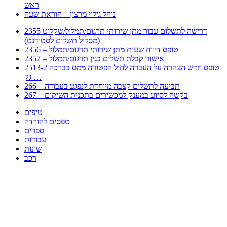
ראש
נוהל גילוי מרצון – הוראת שעה
2355 דרישה לתשלום עבור מתן שירותי תרגום/תמלול/שקלוט
(מסלול תשלום לסטודנט)
2356 – טופס דיווח שעות מתן שירותי תרגום/תמלול
2357 – אישור קבלת תשלום בגין תרגום/תמלול
2513-2 טופס חדש הצהרה על העברה לחול הפטורה ממס בברכה
גק …
266 – תביעה לתשלום קצבה מיוחדת לנפגע בעבודה
267 – בקשה לסיוע במענק למכשירים בתכנית השיקום
טיפים
טפסים להורדה
ספרים
עבודות
שונות
רכב
Huppert הינו אלגוריתם המחפש עבורכם מסמכים, מצגות, טפסים, ספרים, עבודות, מבחנים
וכל סוג מסמך שיכולילהקל על חיי היום יום. המנוע הוקם בכדי לחסוך לכם את המאמץ
המייגע בחיפוש אינטנסיבי באתרים ואתרי הממשלה באמצעות Huppert, תוכלו למצוא
ספרים להורדה, וכל סוג מסמך בעצם שתחפצו בו בקלות ובמהירות. האתר אינו אחראי לתוכן
היות והוא נשאב בצורה אוטמטית, כל התוכן הנשאב חשוף בצורה ציבורית לכל. במידה
וראיתם תוכן שפוגע בכם אנא שלחו לנו מייל ונדאג להסירו