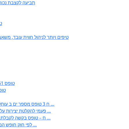
תביעה לקצבת נכות כל
7
50 טיפים ויותר לניהול חווית עובד, מ
טופס 161ג – הודעה על חזרה מרצף פיצויים / קיצבה
טופס 161א – הודעת עו
: בקשה לפטור מחובת התקנת מז;quot&ח 3 טופס מספר ים ב עותקים …
) ( פעמי להקלטת יצירות על מוצרים מכניים – טופס בקשה לאישור חד …
) 1998 ( לפי חוק חופש המידע התשנ;quot&ח – טופס בקשה לקבלת …
) 1998 ( לפי חוק חופש המידע התשנ;ח – טופס בקשה לקבלת …