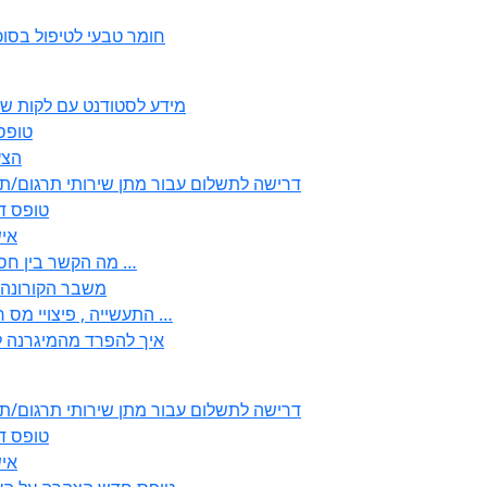
חומר טבעי לטיפול בסו
2350 – מידע לסטודנט עם לקו
טופס ירוק (ר
2352
2355 דרישה לתשלום עבור מתן שירותי תרגום
2356 – ט
357
– לבעלי עסקים ובעולם העבודה EMDR מה הקשר בין חסמים …
– משבר הקורונה “? נו
, התעשייה , פיצויי מס רכוש בגין נזק עקיף לענפי המסחר החקלאות …
!? איך להפרד מהמיגרנה
2355 דרישה לתשלום עבור מתן שירותי תרגום
2356 – ט
357