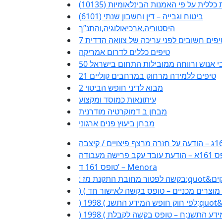
לית על פי האמנות הבינלאומיות (10135)
ביטוח וגבייה – דין וחשבון שנתי (6101)
היסטוריה,ארכיאולוגיה,והתנ”ך
 טיפים חשובים לפני עריכה של צוואה הדדית
טיפים כללים לדרום אמריקה
שאבי אנוש ורווחה ממובילות התחום בישראל
21 טיפים ללמידה מרחוק במרחבים קוליים
מבוא לדיני חופש הביטוי 2
עיתונאות כמוסד ומקצוע
מבחן ב דמוקרטיה מודרנית
מבחן ביעוץ פנים ארגוני
בד עקב פרישה מעבודה
טופס 161 ד’ – Menora