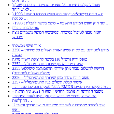
עותקים …
) ( פעמי להקלטת יצירות על מוצרים מכניים – טופס בקשה
לאישור חד …
) 1998 ( לפי חוק חופש המידע התשנ;quot&ח – טופס בקשה
לקבלת …
) 1998 ( לפי חוק חופש המידע התשנ;ח – טופס בקשה לקבלת …
סוגי סוכרת בהריון
חומר טבעי לטיפול בסוכרת ובסיבוכיה המופק משמרים ניצה
מירסקי
אזור אישי ממשלתי
2350 – מידע לסטודנט עם לקות שמיעה-נוהל תשלום סל שירותי
הנגשה
טופס ירוק (רש”ל 18) בקשה להוצאת רישיון נהיגה
2352 – הצעת מחיר למתן שירותי תרגום/תמלול
2355 דרישה לתשלום עבור מתן שירותי תרגום/תמלול/שקלוט
(מסלול תשלום לסטודנט)
2356 – טופס דיווח שעות מתן שירותי תרגום/תמלול
2357 – אישור קבלת תשלום בגין תרגום/תמלול
– לבעלי עסקים ובעולם העבודה EMDR מה הקשר בין חסמים …
– משבר הקורונה “? נורמלי החדש ” ומהו ה 2021 איך תראה
, התעשייה , פיצויי מס רכוש בגין נזק עקיף לענפי המסחר
החקלאות …
!? איך להפרד מהמיגרנה לשחרור ממיגרנה מעשי מדריך וכאבי
ראש