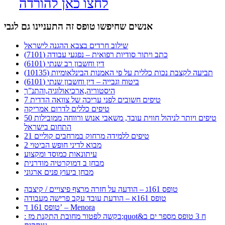
לחצו כאן להורדה
אנשים שחיפשו טופס זה התעניינו גם לגבי
שילוב חרדים בצבא ההגנה לישראל
כתב ויתור סודיות רפואית – נפגעי עבודה (7101)
דין וחשבון רב שנתי (6101)
תביעה לקצבת נכות כללית על פי האמנות הבינלאומיות (10135)
ביטוח וגבייה – דין וחשבון שנתי (6101)
היסטוריה,ארכיאולוגיה,והתנ”ך
7 טיפים חשובים לפני עריכה של צוואה הדדית
טיפים כללים לדרום אמריקה
50 טיפים ויותר לניהול חווית עובד, משאבי אנוש ורווחה ממובילות
התחום בישראל
21 טיפים ללמידה מרחוק במרחבים קוליים
מבוא לדיני חופש הביטוי 2
עיתונאות כמוסד ומקצוע
מבחן ב דמוקרטיה מודרנית
מבחן ביעוץ פנים ארגוני
טופס 161ג – הודעה על חזרה מרצף פיצויים / קיצבה
טופס 161א – הודעת עובד עקב פרישה מעבודה
טופס 161 ד’ – Menora
: בקשה לפטור מחובת התקנת מז;quot&ח 3 טופס מספר ים ב