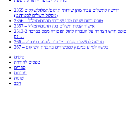
נוהל גילוי מרצון – הוראת שעה
2355 דרישה לתשלום עבור מתן שירותי תרגום/תמלול/שקלוט
(מסלול תשלום לסטודנט)
2356 – טופס דיווח שעות מתן שירותי תרגום/תמלול
2357 – אישור קבלת תשלום בגין תרגום/תמלול
2513-2 טופס חדש הצהרה על העברה לחול הפטורה ממס בברכה
גק …
266 – תביעה לתשלום קצבה מיוחדת לנפגע בעבודה
267 – בקשה לסיוע במענק למכשירים בתכנית השיקום
טיפים
טפסים להורדה
ספרים
עבודות
שונות
רכב
Huppert הינו אלגוריתם המחפש עבורכם מסמכים, מצגות, טפסים, ספרים, עבודות, מבחנים
וכל סוג מסמך שיכולילהקל על חיי היום יום. המנוע הוקם בכדי לחסוך לכם את המאמץ
המייגע בחיפוש אינטנסיבי באתרים ואתרי הממשלה באמצעות Huppert, תוכלו למצוא
ספרים להורדה, וכל סוג מסמך בעצם שתחפצו בו בקלות ובמהירות. האתר אינו אחראי לתוכן
היות והוא נשאב בצורה אוטמטית, כל התוכן הנשאב חשוף בצורה ציבורית לכל. במידה
וראיתם תוכן שפוגע בכם אנא שלחו לנו מייל ונדאג להסירו
copyrightⒸ 2023