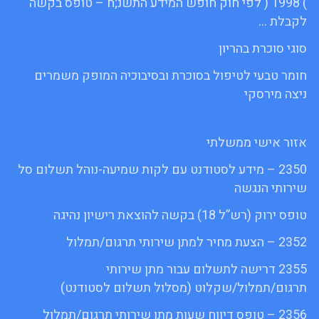
) 1998 ( לפי חוק חופש המידע התשנ;ח – טופס בקשה
לקבלת …
סוגי סוכרת בהריון
חומר טבעי לטיפול בסוכרת ובסיבוכיה המופק משמרים
ניצה מירסקי
אזור אישי ממשלתי
2350 – מידע לסטודנט עם לקות שמיעה-נוהל תשלום סל
שירותי הנגשה
טופס ירוק (רש”ל 18) בקשה להוצאת רישיון נהיגה
2352 – הצעת מחיר למתן שירותי תרגום/תמלול
2355 דרישה לתשלום עבור מתן שירותי
תרגום/תמלול/שקלוט (מסלול תשלום לסטודנט)
2356 – טופס דיווח שעות מתן שירותי תרגום/תמלול