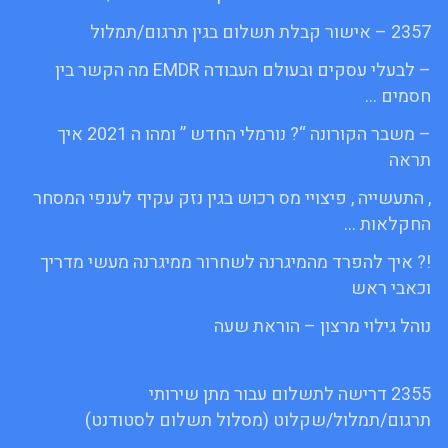
2357 – אישור קבלת תשלום בגין תרגום/תמלול
– לבעלי עסקים ובעולם העבודה EMDR מה הקשר בין
חסמים …
– משבר הקורונה “? נורמלי החדש ” ומהו ה 2021 איך
תראה
, התעשייה , פיצויי מס רכוש בגין נזק עקיף לענפי המסחר
החקלאות …
!? איך להפרד מהמיגרנה לשחרור ממיגרנה מעשי מדריך
וכאבי ראש
נוהל גילוי מרצון – הוראת שעה
2355 דרישה לתשלום עבור מתן שירותי
תרגום/תמלול/שקלוט (מסלול תשלום לסטודנט)