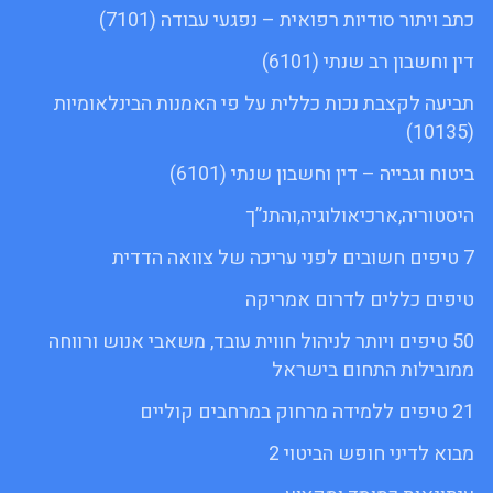
כתב ויתור סודיות רפואית – נפגעי עבודה (7101)
דין וחשבון רב שנתי (6101)
תביעה לקצבת נכות כללית על פי האמנות הבינלאומיות
(10135)
ביטוח וגבייה – דין וחשבון שנתי (6101)
היסטוריה,ארכיאולוגיה,והתנ”ך
7 טיפים חשובים לפני עריכה של צוואה הדדית
טיפים כללים לדרום אמריקה
50 טיפים ויותר לניהול חווית עובד, משאבי אנוש ורווחה
ממובילות התחום בישראל
21 טיפים ללמידה מרחוק במרחבים קוליים
מבוא לדיני חופש הביטוי 2