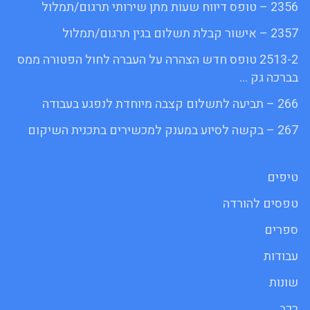
2356 – טופס דיווח שעות מתן שירותי תרגום/תמלול
2357 – אישור קבלת תשלום בגין תרגום/תמלול
2513-2 טופס חדש הצהרה על העברה לחול הפטורה ממס
בברכה גק …
266 – תביעה לתשלום קצבה מיוחדת לנפגע בעבודה
267 – בקשה לסיוע במענק למכשירים בתכנית השיקום
טיפים
טפסים להורדה
ספרים
עבודות
שונות
רכב