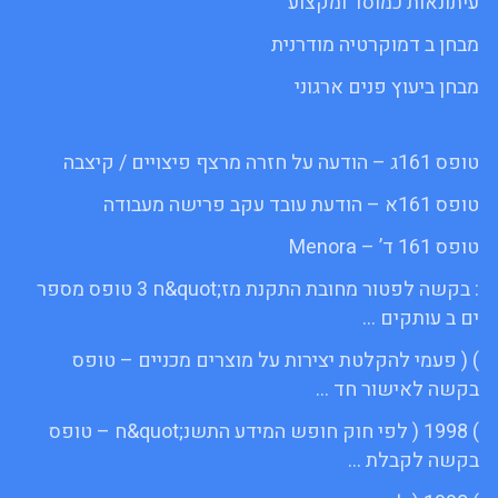
עיתונאות כמוסד ומקצוע
מבחן ב דמוקרטיה מודרנית
מבחן ביעוץ פנים ארגוני
טופס 161ג – הודעה על חזרה מרצף פיצויים / קיצבה
טופס 161א – הודעת עובד עקב פרישה מעבודה
טופס 161 ד’ – Menora
: בקשה לפטור מחובת התקנת מז;quot&ח 3 טופס מספר
ים ב עותקים …
) ( פעמי להקלטת יצירות על מוצרים מכניים – טופס
בקשה לאישור חד …
) 1998 ( לפי חוק חופש המידע התשנ;quot&ח – טופס
בקשה לקבלת …