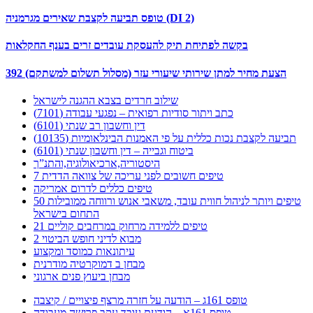
טופס תביעה לקצבת שאירים מגרמניה (DI 2)
בקשה לפתיחת תיק להעסקת עובדים זרים בענף החקלאות
392 הצעת מחיר למתן שירותי שיעורי עזר (מסלול תשלום למשתקם)
שילוב חרדים בצבא ההגנה לישראל
כתב ויתור סודיות רפואית – נפגעי עבודה (7101)
דין וחשבון רב שנתי (6101)
תביעה לקצבת נכות כללית על פי האמנות הבינלאומיות (10135)
ביטוח וגבייה – דין וחשבון שנתי (6101)
היסטוריה,ארכיאולוגיה,והתנ”ך
7 טיפים חשובים לפני עריכה של צוואה הדדית
טיפים כללים לדרום אמריקה
50 טיפים ויותר לניהול חווית עובד, משאבי אנוש ורווחה ממובילות
התחום בישראל
21 טיפים ללמידה מרחוק במרחבים קוליים
מבוא לדיני חופש הביטוי 2
עיתונאות כמוסד ומקצוע
מבחן ב דמוקרטיה מודרנית
מבחן ביעוץ פנים ארגוני
טופס 161ג – הודעה על חזרה מרצף פיצויים / קיצבה
טופס 161א – הודעת עובד עקב פרישה מעבודה