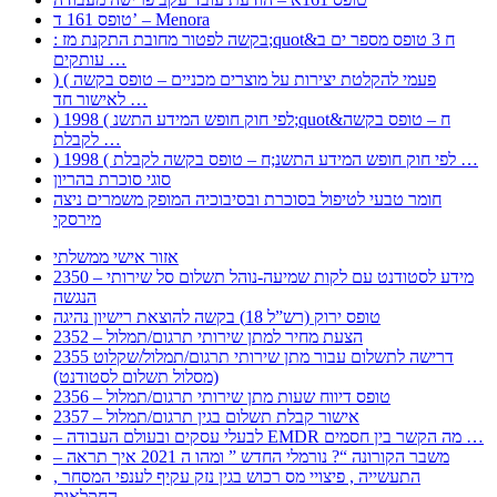
טופס 161 ד’ – Menora
: בקשה לפטור מחובת התקנת מז;quot&ח 3 טופס מספר ים ב
עותקים …
) ( פעמי להקלטת יצירות על מוצרים מכניים – טופס בקשה
לאישור חד …
) 1998 ( לפי חוק חופש המידע התשנ;quot&ח – טופס בקשה
לקבלת …
) 1998 ( לפי חוק חופש המידע התשנ;ח – טופס בקשה לקבלת …
סוגי סוכרת בהריון
חומר טבעי לטיפול בסוכרת ובסיבוכיה המופק משמרים ניצה
מירסקי
אזור אישי ממשלתי
2350 – מידע לסטודנט עם לקות שמיעה-נוהל תשלום סל שירותי
הנגשה
טופס ירוק (רש”ל 18) בקשה להוצאת רישיון נהיגה
2352 – הצעת מחיר למתן שירותי תרגום/תמלול
2355 דרישה לתשלום עבור מתן שירותי תרגום/תמלול/שקלוט
(מסלול תשלום לסטודנט)
2356 – טופס דיווח שעות מתן שירותי תרגום/תמלול
2357 – אישור קבלת תשלום בגין תרגום/תמלול
– לבעלי עסקים ובעולם העבודה EMDR מה הקשר בין חסמים …
– משבר הקורונה “? נורמלי החדש ” ומהו ה 2021 איך תראה
, התעשייה , פיצויי מס רכוש בגין נזק עקיף לענפי המסחר
החקלאות …