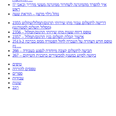
!? איך להפרד מהמיגרנה לשחרור ממיגרנה מעשי מדריך וכאבי
ראש
נוהל גילוי מרצון – הוראת שעה
2355 דרישה לתשלום עבור מתן שירותי תרגום/תמלול/שקלוט
(מסלול תשלום לסטודנט)
2356 – טופס דיווח שעות מתן שירותי תרגום/תמלול
2357 – אישור קבלת תשלום בגין תרגום/תמלול
2513-2 טופס חדש הצהרה על העברה לחול הפטורה ממס בברכה
גק …
266 – תביעה לתשלום קצבה מיוחדת לנפגע בעבודה
267 – בקשה לסיוע במענק למכשירים בתכנית השיקום
טיפים
טפסים להורדה
ספרים
עבודות
שונות
רכב
Huppert הינו אלגוריתם המחפש עבורכם מסמכים, מצגות, טפסים, ספרים, עבודות, מבחנים
וכל סוג מסמך שיכולילהקל על חיי היום יום. המנוע הוקם בכדי לחסוך לכם את המאמץ
המייגע בחיפוש אינטנסיבי באתרים ואתרי הממשלה באמצעות Huppert, תוכלו למצוא
ספרים להורדה, וכל סוג מסמך בעצם שתחפצו בו בקלות ובמהירות. האתר אינו אחראי לתוכן