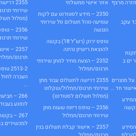
 על חזרה מרצף
אזור אישי ממשלתי
2355 דרי
שירותי תרגו
2350 – מידע לסטודנט עם לקות
(מסלול תשלו
עובד עקב
שמיעה-נוהל תשלום סל שירותי
הנגשה
2356 – ט
שירותי תרגו
טופס ירוק (רש”ל 18) בקשה
להוצאת רישיון נהיגה
2357 – א
תקנת
תרגום/תמלול
מספר ים ב
2352 – הצעת מחיר למתן שירותי
תרגום/תמלול
2513-2
העברה לחול 
 על מוצרים
2355 דרישה לתשלום עבור מתן
…
ישור חד …
שירותי תרגום/תמלול/שקלוט
(מסלול תשלום לסטודנט)
266 – תב
ש המידע
לנפגע בעבוד
ס בקשה
2356 – טופס דיווח שעות מתן
שירותי תרגום/תמלול
267 – בקש
למכשירים בת
ש המידע
2357 – אישור קבלת תשלום בגין
קבלת …
תרגום/תמלול