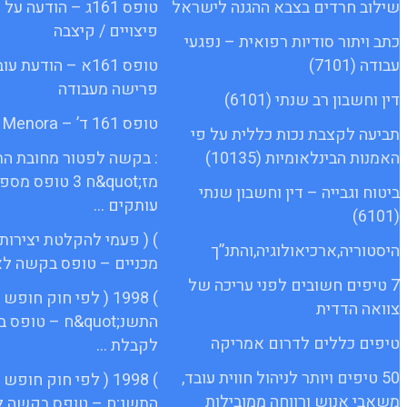
שילוב חרדים בצבא ההגנה לישראל
טופס 161ג – הודעה
פיצויים / קיצבה
כתב ויתור סודיות רפואית – נפגעי
עבודה (7101)
טופס 161א – הודעת 
פרישה מעבודה
דין וחשבון רב שנתי (6101)
טופס 161 ד’ – Menora
תביעה לקצבת נכות כללית על פי
האמנות הבינלאומיות (10135)
: בקשה לפטור מחובת ה
מז;quot&ח 3 טופס 
ביטוח וגבייה – דין וחשבון שנתי
עותקים …
(6101)
) ( פעמי להקלטת יצירות
היסטוריה,ארכיאולוגיה,והתנ”ך
מכניים – טופס בקשה לא
7 טיפים חשובים לפני עריכה של
) 1998 ( לפי חוק חופ
צוואה הדדית
התשנ;quot&ח – טופ
טיפים כללים לדרום אמריקה
לקבלת …
50 טיפים ויותר לניהול חווית עובד,
) 1998 ( לפי חוק חופ
משאבי אנוש ורווחה ממובילות
התשנ;ח – טופס בקשה ל