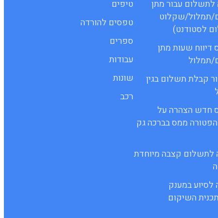
שה לתשלום עבור מתן
טיפים
ם/תמלול/שקלוט
טפסים להורדה
ם לסטודנט)
ספרים
ופס דיווח שעות מתן
עבודות
ם/תמלול
שונות
ישור קבלת תשלום בגין
רכב
 טופס חדש הצהרה על
הפטורה ממס בברכה גק
יעה לתשלום קצבה מיוחדת
ה
ה לסיוע במענק
כנית השיקום