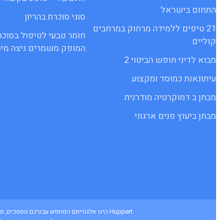
התחום בישראל
סוגי סוכרת בהריון
21 טיפים ללמידה מרחוק במרחבים
חומר טבעי לטיפול בסוכר
קוליים
המופק משמרים ניצה מיר
מבוא לדיני חופש הביטוי 2
עיתונאות כמוסד ומקצוע
מבחן ב דמוקרטיה מודרנית
מבחן ביעוץ פנים ארגוני
Huppert הינו אלגוריתם המחפש עבורכם מסמכי