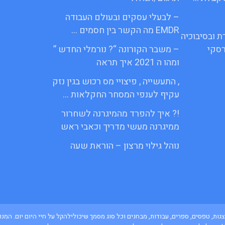
– לבעלי עסקים ובעולם העבודה
EMDR מה הקשר בין חסמים …
ת ובסיבוכיה
סקי
– משבר הקורונה “? נורמלי החדש ”
ומהו ה 2021 איך תראה
, התעשייה , פיצויי מס רכוש בגין נזק
עקיף לענפי המסחר החקלאות …
!? איך להפרד מהמיגרנה לשחרור
ממיגרנה מעשי מדריך וכאבי ראש
נוהל גילוי מרצון – הוראת שעה
ם, מצגות, טפסים, ספרים, עבודות, מבחנים וכל סוג מסמך שיכולילהקל על חיי היום יום. 