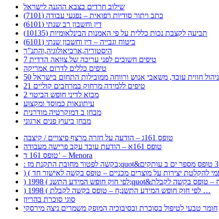
שילוב חרדים בצבא ההגנה לישראל
כתב ויתור סודיות רפואית – נפגעי עבודה (7101)
דין וחשבון רב שנתי (6101)
תביעה לקצבת נכות כללית על פי האמנות הבינלאומיות (10135)
ביטוח וגבייה – דין וחשבון שנתי (6101)
היסטוריה,ארכיאולוגיה,והתנ”ך
7 טיפים חשובים לפני עריכה של צוואה הדדית
טיפים כללים לדרום אמריקה
ר לניהול חווית עובד, משאבי אנוש ורווחה ממובילות התחום בישראל
21 טיפים ללמידה מרחוק במרחבים קוליים
מבוא לדיני חופש הביטוי 2
עיתונאות כמוסד ומקצוע
מבחן ב דמוקרטיה מודרנית
מבחן ביעוץ פנים ארגוני
טופס 161ג – הודעה על חזרה מרצף פיצויים / קיצבה
טופס 161א – הודעת עובד עקב פרישה מעבודה
טופס 161 ד’ – Menora
) 1998 ( לפי חוק חופש המידע התשנ;ח – טופס בקשה לקבלת …
סוגי סוכרת בהריון
חומר טבעי לטיפול בסוכרת ובסיבוכיה המופק משמרים ניצה מירסקי