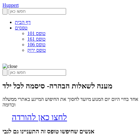
Huppert
דף הבית
טפסים
טופס 101
טופס 161
טופס 106
טופס ירוק
מענה לשאלות הבהרה- סיסמה לכל ילד
ד בחיי היום יום המנוע מיועד לחסוך את החיפוש המייגע באתרי ממשלה
וכדומה
לחצו כאן להורדה
אנשים שחיפשו טופס זה התעניינו גם לגבי