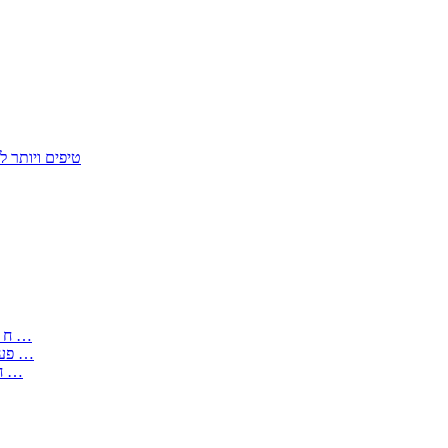
50 טיפים ויות
: בקשה לפטור מחובת התקנת מז;quot&ח 3 טופס מספר ים ב עותקים …
) ( פעמי להקלטת יצירות על מוצרים מכניים – טופס בקשה לאישור חד …
) 1998 ( לפי חוק חופש המידע התשנ;quot&ח – טופס בקשה לקבלת …