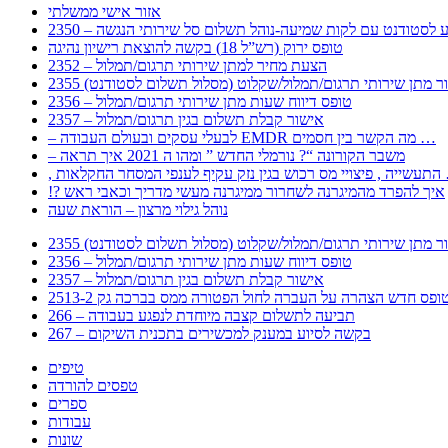
אזור אישי ממשלתי
 – מידע לסטודנט עם לקות שמיעה-נוהל תשלום סל שירותי הנגשה
טופס ירוק (רש”ל 18) בקשה להוצאת רישיון נהיגה
2352 – הצעת מחיר למתן שירותי תרגום/תמלול
עבור מתן שירותי תרגום/תמלול/שקלוט (מסלול תשלום לסטודנט)
2356 – טופס דיווח שעות מתן שירותי תרגום/תמלול
2357 – אישור קבלת תשלום בגין תרגום/תמלול
– לבעלי עסקים ובעולם העבודה EMDR מה הקשר בין חסמים …
– משבר הקורונה “? נורמלי החדש ” ומהו ה 2021 איך תראה
לענפי המסחר החקלאות …
!? איך להפרד מהמיגרנה לשחרור ממיגרנה מעשי מדריך וכאבי ראש
נוהל גילוי מרצון – הוראת שעה
עבור מתן שירותי תרגום/תמלול/שקלוט (מסלול תשלום לסטודנט)
2356 – טופס דיווח שעות מתן שירותי תרגום/תמלול
2357 – אישור קבלת תשלום בגין תרגום/תמלול
266 – תביעה לתשלום קצבה מיוחדת לנפגע בעבודה
267 – בקשה לסיוע במענק למכשירים בתכנית השיקום
טיפים
טפסים להורדה
ספרים
עבודות
שונות