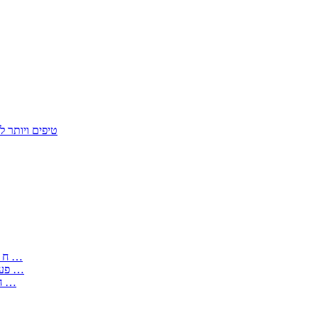
50 טיפים ויות
: בקשה לפטור מחובת התקנת מז;quot&ח 3 טופס מספר ים ב עותקים …
) ( פעמי להקלטת יצירות על מוצרים מכניים – טופס בקשה לאישור חד …
) 1998 ( לפי חוק חופש המידע התשנ;quot&ח – טופס בקשה לקבלת …