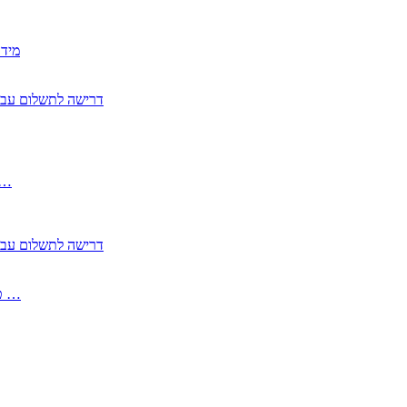
2350
2355 דרישה לתשלום 
, התעשייה , פיצויי מס רכוש בגין נזק עקיף 
2355 דרישה לתשלום 
2513-2 טופס חדש הצהרה על העברה לחול הפטורה ממס בברכה גק …