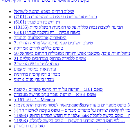
בקשה ליבוא אישי של כלים תחרותיים וחלקי חילוף
שילוב חרדים בצבא ההגנה לישראל
כתב ויתור סודיות רפואית – נפגעי עבודה (7101)
דין וחשבון רב שנתי (6101)
תביעה לקצבת נכות כללית על פי האמנות הבינלאומיות (10135)
ביטוח וגבייה – דין וחשבון שנתי (6101)
היסטוריה,ארכיאולוגיה,והתנ”ך
7 טיפים חשובים לפני עריכה של צוואה הדדית
טיפים כללים לדרום אמריקה
ר לניהול חווית עובד, משאבי אנוש ורווחה ממובילות התחום בישראל
21 טיפים ללמידה מרחוק במרחבים קוליים
מבוא לדיני חופש הביטוי 2
עיתונאות כמוסד ומקצוע
מבחן ב דמוקרטיה מודרנית
מבחן ביעוץ פנים ארגוני
טופס 161ג – הודעה על חזרה מרצף פיצויים / קיצבה
טופס 161א – הודעת עובד עקב פרישה מעבודה
טופס 161 ד’ – Menora
) 1998 ( לפי חוק חופש המידע התשנ;ח – טופס בקשה לקבלת …
סוגי סוכרת בהריון