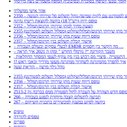
חומר טבעי לטיפול בסוכרת ובסיבוכיה המופק משמרים ניצה מירסקי
אזור אישי ממשלתי
 – מידע לסטודנט עם לקות שמיעה-נוהל תשלום סל שירותי הנגשה
טופס ירוק (רש”ל 18) בקשה להוצאת רישיון נהיגה
2352 – הצעת מחיר למתן שירותי תרגום/תמלול
עבור מתן שירותי תרגום/תמלול/שקלוט (מסלול תשלום לסטודנט)
2356 – טופס דיווח שעות מתן שירותי תרגום/תמלול
2357 – אישור קבלת תשלום בגין תרגום/תמלול
– לבעלי עסקים ובעולם העבודה EMDR מה הקשר בין חסמים …
– משבר הקורונה “? נורמלי החדש ” ומהו ה 2021 איך תראה
לענפי המסחר החקלאות …
!? איך להפרד מהמיגרנה לשחרור ממיגרנה מעשי מדריך וכאבי ראש
נוהל גילוי מרצון – הוראת שעה
עבור מתן שירותי תרגום/תמלול/שקלוט (מסלול תשלום לסטודנט)
2356 – טופס דיווח שעות מתן שירותי תרגום/תמלול
2357 – אישור קבלת תשלום בגין תרגום/תמלול
266 – תביעה לתשלום קצבה מיוחדת לנפגע בעבודה
267 – בקשה לסיוע במענק למכשירים בתכנית השיקום
טיפים
טפסים להורדה
ספרים
עבודות