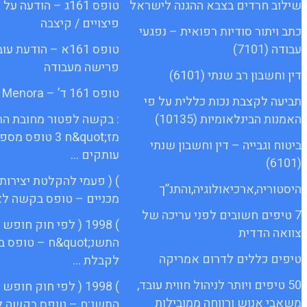
שילוב חרדים בצבא ההגנה לישראל
טופס 161ג – הודעה
פיצויים / קיצבה
כתב ויתור סודיות רפואית – נפגעי
עבודה (7101)
טופס 161א – הודעת 
פרישה מעבודה
דין וחשבון רב שנתי (6101)
טופס 161 ד’ – Menora
תביעה לקצבת נכות כללית על פי
האמנות הבינלאומיות (10135)
: בקשה לפטור מחובת ה
מז;quot&ח 3 טופס 
ביטוח וגבייה – דין וחשבון שנתי
עותקים …
(6101)
) ( פעמי להקלטת יצירות
היסטוריה,ארכיאולוגיה,והתנ”ך
מכניים – טופס בקשה לא
7 טיפים חשובים לפני עריכה של
) 1998 ( לפי חוק חופ
צוואה הדדית
התשנ;quot&ח – טופ
טיפים כללים לדרום אמריקה
לקבלת …
50 טיפים ויותר לניהול חווית עובד,
) 1998 ( לפי חוק חופ
משאבי אנוש ורווחה ממובילות
התשנ;ח – טופס בקשה ל