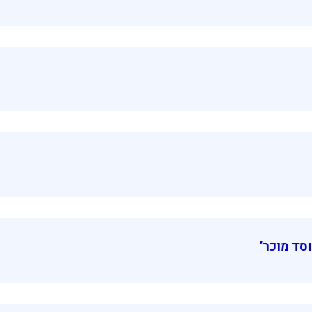
סד מוכר’