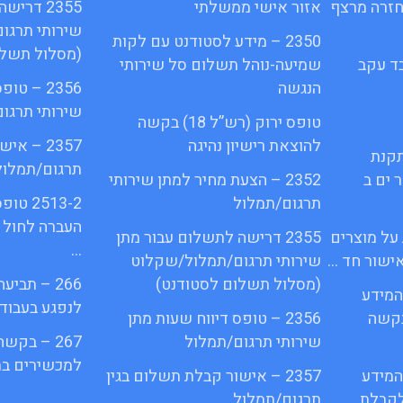
 על חזרה מרצף
אזור אישי ממשלתי
2355 דרי
שירותי תרגו
2350 – מידע לסטודנט עם לקות
(מסלול תשלו
עובד עקב
שמיעה-נוהל תשלום סל שירותי
הנגשה
2356 – ט
שירותי תרגו
טופס ירוק (רש”ל 18) בקשה
להוצאת רישיון נהיגה
2357 – א
תקנת
תרגום/תמלול
מספר ים ב
2352 – הצעת מחיר למתן שירותי
תרגום/תמלול
2513-2
העברה לחול 
 על מוצרים
2355 דרישה לתשלום עבור מתן
…
ישור חד …
שירותי תרגום/תמלול/שקלוט
(מסלול תשלום לסטודנט)
266 – תב
ש המידע
לנפגע בעבוד
ס בקשה
2356 – טופס דיווח שעות מתן
שירותי תרגום/תמלול
267 – בקש
למכשירים בת
ש המידע
2357 – אישור קבלת תשלום בגין
קבלת …
תרגום/תמלול