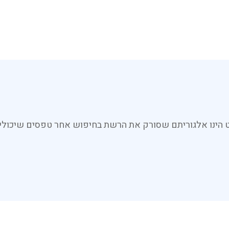
ד אשר מציג את מענק לימודים (5015), הופרט הינו אלגוריתם שסורק את הרשת בחיפוש 