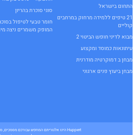
התחום בישראל
סוגי סוכרת בהריון
21 טיפים ללמידה מרחוק במרחבים
חומר טבעי לטיפול בסוכר
קוליים
המופק משמרים ניצה מיר
מבוא לדיני חופש הביטוי 2
עיתונאות כמוסד ומקצוע
מבחן ב דמוקרטיה מודרנית
מבחן ביעוץ פנים ארגוני
Huppert הינו אלגוריתם המחפש עבורכם מסמכי