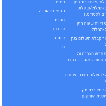
שה לתשלום עבור מתן
טיפים
ם/תמלול/שקלוט
טפסים להורדה
ם לסטודנט)
ספרים
ופס דיווח שעות מתן
עבודות
ם/תמלול
שונות
ישור קבלת תשלום בגין
רכב
 טופס חדש הצהרה על
הפטורה ממס בברכה גק
יעה לתשלום קצבה מיוחדת
ה
ה לסיוע במענק
כנית השיקום