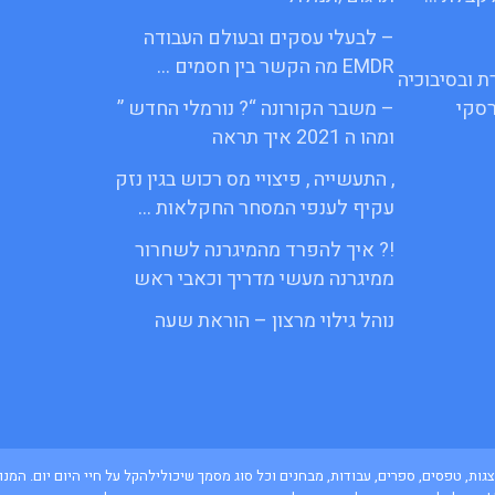
– לבעלי עסקים ובעולם העבודה
EMDR מה הקשר בין חסמים …
ת ובסיבוכיה
סקי
– משבר הקורונה “? נורמלי החדש ”
ומהו ה 2021 איך תראה
, התעשייה , פיצויי מס רכוש בגין נזק
עקיף לענפי המסחר החקלאות …
!? איך להפרד מהמיגרנה לשחרור
ממיגרנה מעשי מדריך וכאבי ראש
נוהל גילוי מרצון – הוראת שעה
ם, מצגות, טפסים, ספרים, עבודות, מבחנים וכל סוג מסמך שיכולילהקל על חיי היום יום. 