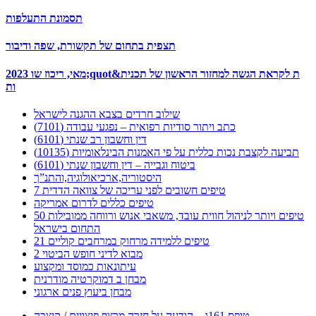
תסמונת התעלפות
תצפית בתחום של תקשורת, שפה ודיבור
2023 מאי, ריכוז שו;quot&ת לקראת הגשה למחזור הראשון של תכנית
ות
שילוב חרדים בצבא ההגנה לישראל
כתב ויתור סודיות רפואית – נפגעי עבודה (7101)
דין וחשבון רב שנתי (6101)
תביעה לקצבת נכות כללית על פי האמנות הבינלאומיות (10135)
ביטוח וגבייה – דין וחשבון שנתי (6101)
היסטוריה,ארכיאולוגיה,והתנ”ך
7 טיפים חשובים לפני עריכה של צוואה הדדית
טיפים כללים לדרום אמריקה
50 טיפים ויותר לניהול חווית עובד, משאבי אנוש ורווחה ממובילות
התחום בישראל
21 טיפים ללמידה מרחוק במרחבים קוליים
מבוא לדיני חופש הביטוי 2
עיתונאות כמוסד ומקצוע
מבחן ב דמוקרטיה מודרנית
מבחן ביעוץ פנים ארגוני
טופס 161ג – הודעה על חזרה מרצף פיצויים / קיצבה