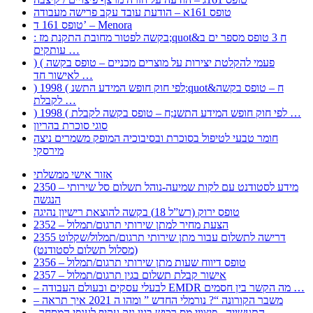
טופס 161א – הודעת עובד עקב פרישה מעבודה
טופס 161 ד’ – Menora
: בקשה לפטור מחובת התקנת מז;quot&ח 3 טופס מספר ים ב
עותקים …
) ( פעמי להקלטת יצירות על מוצרים מכניים – טופס בקשה
לאישור חד …
) 1998 ( לפי חוק חופש המידע התשנ;quot&ח – טופס בקשה
לקבלת …
) 1998 ( לפי חוק חופש המידע התשנ;ח – טופס בקשה לקבלת …
סוגי סוכרת בהריון
חומר טבעי לטיפול בסוכרת ובסיבוכיה המופק משמרים ניצה
מירסקי
אזור אישי ממשלתי
2350 – מידע לסטודנט עם לקות שמיעה-נוהל תשלום סל שירותי
הנגשה
טופס ירוק (רש”ל 18) בקשה להוצאת רישיון נהיגה
2352 – הצעת מחיר למתן שירותי תרגום/תמלול
2355 דרישה לתשלום עבור מתן שירותי תרגום/תמלול/שקלוט
(מסלול תשלום לסטודנט)
2356 – טופס דיווח שעות מתן שירותי תרגום/תמלול
2357 – אישור קבלת תשלום בגין תרגום/תמלול
– לבעלי עסקים ובעולם העבודה EMDR מה הקשר בין חסמים …
– משבר הקורונה “? נורמלי החדש ” ומהו ה 2021 איך תראה
, התעשייה , פיצויי מס רכוש בגין נזק עקיף לענפי המסחר