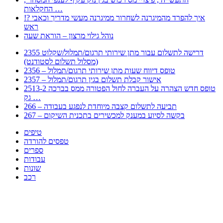
החקלאות …
!? איך להפרד מהמיגרנה לשחרור ממיגרנה מעשי מדריך וכאבי
ראש
נוהל גילוי מרצון – הוראת שעה
2355 דרישה לתשלום עבור מתן שירותי תרגום/תמלול/שקלוט
(מסלול תשלום לסטודנט)
2356 – טופס דיווח שעות מתן שירותי תרגום/תמלול
2357 – אישור קבלת תשלום בגין תרגום/תמלול
2513-2 טופס חדש הצהרה על העברה לחול הפטורה ממס בברכה
גק …
266 – תביעה לתשלום קצבה מיוחדת לנפגע בעבודה
267 – בקשה לסיוע במענק למכשירים בתכנית השיקום
טיפים
טפסים להורדה
ספרים
עבודות
שונות
רכב
Huppert הינו אלגוריתם המחפש עבורכם מסמכים, מצגות, טפסים, ספרים, עבודות, מבחנים
וכל סוג מסמך שיכולילהקל על חיי היום יום. המנוע הוקם בכדי לחסוך לכם את המאמץ
המייגע בחיפוש אינטנסיבי באתרים ואתרי הממשלה באמצעות Huppert, תוכלו למצוא