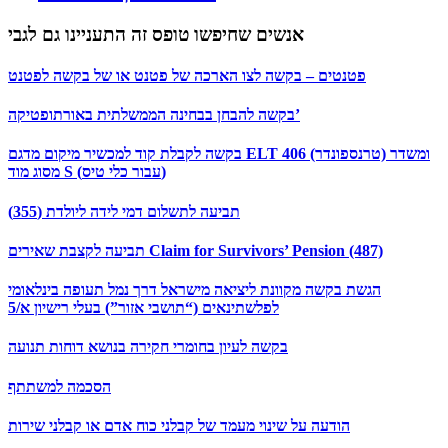
אנשים שחיפשו טופס זה התעניינו גם לגבי
פטנטים – בקשה לצו הארכה של פטנט או של בקשה לפטנט
בקשה להבחן בבחינה הממשלתית באורתופטיקה’
בקשה לקבלת קוד למכשיר מיקום מדגם ELT 406 ומשדר (טרנספונדר)
מסוג מוד S (עבור כלי טיס)
תביעה לתשלום דמי לידה ליולדת (355)
תביעה לקצבת שאירים Claim for Survivors’ Pension (487)
הגשת בקשה מקוונת ליציאה מישראל דרך נמל תעופה בינלאומי
לפלשתינאים (“תושבי אזור”) בעלי רישיון א/5
בקשה לעיון בחומרי חקירה בנושא דוחות תנועה
הסכמה למשתתף
הודעה על שינוי מעמד של קבלני כוח אדם או קבלני שירות