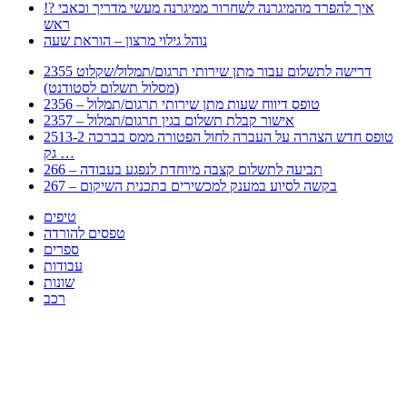
!? איך להפרד מהמיגרנה לשחרור ממיגרנה מעשי מדריך וכאבי
ראש
נוהל גילוי מרצון – הוראת שעה
2355 דרישה לתשלום עבור מתן שירותי תרגום/תמלול/שקלוט
(מסלול תשלום לסטודנט)
2356 – טופס דיווח שעות מתן שירותי תרגום/תמלול
2357 – אישור קבלת תשלום בגין תרגום/תמלול
2513-2 טופס חדש הצהרה על העברה לחול הפטורה ממס בברכה
גק …
266 – תביעה לתשלום קצבה מיוחדת לנפגע בעבודה
267 – בקשה לסיוע במענק למכשירים בתכנית השיקום
טיפים
טפסים להורדה
ספרים
עבודות
שונות
רכב
Huppert הינו אלגוריתם המחפש עבורכם מסמכים, מצגות, טפסים, ספרים, עבודות, מבחנים
וכל סוג מסמך שיכולילהקל על חיי היום יום. המנוע הוקם בכדי לחסוך לכם את המאמץ
המייגע בחיפוש אינטנסיבי באתרים ואתרי הממשלה באמצעות Huppert, תוכלו למצוא
ספרים להורדה, וכל סוג מסמך בעצם שתחפצו בו בקלות ובמהירות. האתר אינו אחראי לתוכן
היות והוא נשאב בצורה אוטמטית, כל התוכן הנשאב חשוף בצורה ציבורית לכל. במידה