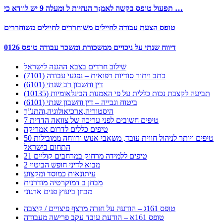
תפעול טופס בקשה לאמ;ר הנחיות ל ומעלה 9 יש לוודא כי …
טופס הצעת עבודה לחיילים משוחררים לחיילים משוחררים
דיווח שנתי על ניכויים ממשכורת ומשכר עבודה טופס 0126
שילוב חרדים בצבא ההגנה לישראל
כתב ויתור סודיות רפואית – נפגעי עבודה (7101)
דין וחשבון רב שנתי (6101)
תביעה לקצבת נכות כללית על פי האמנות הבינלאומיות (10135)
ביטוח וגבייה – דין וחשבון שנתי (6101)
היסטוריה,ארכיאולוגיה,והתנ”ך
7 טיפים חשובים לפני עריכה של צוואה הדדית
טיפים כללים לדרום אמריקה
50 טיפים ויותר לניהול חווית עובד, משאבי אנוש ורווחה ממובילות
התחום בישראל
21 טיפים ללמידה מרחוק במרחבים קוליים
מבוא לדיני חופש הביטוי 2
עיתונאות כמוסד ומקצוע
מבחן ב דמוקרטיה מודרנית
מבחן ביעוץ פנים ארגוני
טופס 161ג – הודעה על חזרה מרצף פיצויים / קיצבה
טופס 161א – הודעת עובד עקב פרישה מעבודה