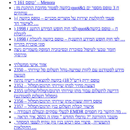
טופס 161 ד’ – Menora
: בקשה לפטור מחובת התקנת מז;quot&ח 3 טופס מספר ים ב
עותקים …
) ( פעמי להקלטת יצירות על מוצרים מכניים – טופס בקשה
לאישור חד …
) 1998 ( לפי חוק חופש המידע התשנ;quot&ח – טופס בקשה
לקבלת …
) 1998 ( לפי חוק חופש המידע התשנ;ח – טופס בקשה לקבלת …
סוגי סוכרת בהריון
חומר טבעי לטיפול בסוכרת ובסיבוכיה המופק משמרים ניצה
מירסקי
אזור אישי ממשלתי
2350 – מידע לסטודנט עם לקות שמיעה-נוהל תשלום סל שירותי
הנגשה
טופס ירוק (רש”ל 18) בקשה להוצאת רישיון נהיגה
2352 – הצעת מחיר למתן שירותי תרגום/תמלול
2355 דרישה לתשלום עבור מתן שירותי תרגום/תמלול/שקלוט
(מסלול תשלום לסטודנט)
2356 – טופס דיווח שעות מתן שירותי תרגום/תמלול
2357 – אישור קבלת תשלום בגין תרגום/תמלול
– לבעלי עסקים ובעולם העבודה EMDR מה הקשר בין חסמים …
– משבר הקורונה “? נורמלי החדש ” ומהו ה 2021 איך תראה
, התעשייה , פיצויי מס רכוש בגין נזק עקיף לענפי המסחר
החקלאות …