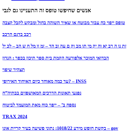
אנשים שחיפשו טופס זה התעניינו גם לגבי
טופס ייפוי כח עבור מבוטח או שאיר השוהה בחול ומבקש לקבל קצבה
רכב בדגם הרכב
זת נו ה רב יא וה יק מי תו מב וק ם עה וב הד – זמ ןו מל ח ש הב – לכ יל
הבדואי המוכר אלפורעה הקמת בית ספר תיכון בכפר : הנדון
תצהיר שיפוי
עד כמה מאוחד כיום האיחוד האירופי? – INSS
נפגעי תאונות הדרכים המאושפזים בבתיה”ח
נספח ב’ – ייפוי כוח מאת המועמד לביטוח
TRAX 2024
בקשת חופש מידע 1018/22: נתוני פשיעה בעיר קריית אונו – gov