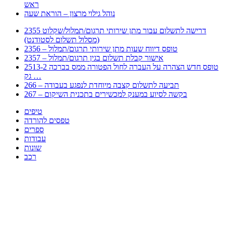
ראש
נוהל גילוי מרצון – הוראת שעה
2355 דרישה לתשלום עבור מתן שירותי תרגום/תמלול/שקלוט
(מסלול תשלום לסטודנט)
2356 – טופס דיווח שעות מתן שירותי תרגום/תמלול
2357 – אישור קבלת תשלום בגין תרגום/תמלול
2513-2 טופס חדש הצהרה על העברה לחול הפטורה ממס בברכה
גק …
266 – תביעה לתשלום קצבה מיוחדת לנפגע בעבודה
267 – בקשה לסיוע במענק למכשירים בתכנית השיקום
טיפים
טפסים להורדה
ספרים
עבודות
שונות
רכב
Huppert הינו אלגוריתם המחפש עבורכם מסמכים, מצגות, טפסים, ספרים, עבודות, מבחנים
וכל סוג מסמך שיכולילהקל על חיי היום יום. המנוע הוקם בכדי לחסוך לכם את המאמץ
המייגע בחיפוש אינטנסיבי באתרים ואתרי הממשלה באמצעות Huppert, תוכלו למצוא
ספרים להורדה, וכל סוג מסמך בעצם שתחפצו בו בקלות ובמהירות. האתר אינו אחראי לתוכן
היות והוא נשאב בצורה אוטמטית, כל התוכן הנשאב חשוף בצורה ציבורית לכל. במידה
וראיתם תוכן שפוגע בכם אנא שלחו לנו מייל ונדאג להסירו