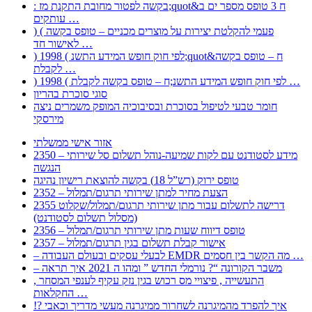
: בקשה לפטור מחובת התקנת מז;quot&ח 3 טופס מספר ים ב
עותקים …
) ( פעמי להקלטת יצירות על מוצרים מכניים – טופס בקשה
לאישור חד …
) 1998 ( לפי חוק חופש המידע התשנ;quot&ח – טופס בקשה
לקבלת …
) 1998 ( לפי חוק חופש המידע התשנ;ח – טופס בקשה לקבלת …
סוגי סוכרת בהריון
חומר טבעי לטיפול בסוכרת ובסיבוכיה המופק משמרים ניצה
מירסקי
אזור אישי ממשלתי
2350 – מידע לסטודנט עם לקות שמיעה-נוהל תשלום סל שירותי
הנגשה
טופס ירוק (רש”ל 18) בקשה להוצאת רישיון נהיגה
2352 – הצעת מחיר למתן שירותי תרגום/תמלול
2355 דרישה לתשלום עבור מתן שירותי תרגום/תמלול/שקלוט
(מסלול תשלום לסטודנט)
2356 – טופס דיווח שעות מתן שירותי תרגום/תמלול
2357 – אישור קבלת תשלום בגין תרגום/תמלול
– לבעלי עסקים ובעולם העבודה EMDR מה הקשר בין חסמים …
– משבר הקורונה “? נורמלי החדש ” ומהו ה 2021 איך תראה
, התעשייה , פיצויי מס רכוש בגין נזק עקיף לענפי המסחר
החקלאות …
!? איך להפרד מהמיגרנה לשחרור ממיגרנה מעשי מדריך וכאבי