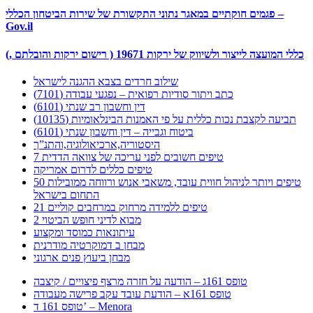
פגמים חוקתיים במאגר נתוני התקשורת של שירות הביטחון הכללי –
Gov.il
(, רישום ירקות והובלתם ) כללי המועצה לייצור ולשיווק של ירקות 19671
שילוב חרדים בצבא ההגנה לישראל
כתב ויתור סודיות רפואית – נפגעי עבודה (7101)
דין וחשבון רב שנתי (6101)
תביעה לקצבת נכות כללית על פי האמנות הבינלאומיות (10135)
ביטוח וגבייה – דין וחשבון שנתי (6101)
היסטוריה,ארכיאולוגיה,והתנ”ך
7 טיפים חשובים לפני עריכה של צוואה הדדית
טיפים כללים לדרום אמריקה
50 טיפים ויותר לניהול חווית עובד, משאבי אנוש ורווחה ממובילות
התחום בישראל
21 טיפים ללמידה מרחוק במרחבים קוליים
מבוא לדיני חופש הביטוי 2
עיתונאות כמוסד ומקצוע
מבחן ב דמוקרטיה מודרנית
מבחן ביעוץ פנים ארגוני
טופס 161ג – הודעה על חזרה מרצף פיצויים / קיצבה
טופס 161א – הודעת עובד עקב פרישה מעבודה
טופס 161 ד’ – Menora