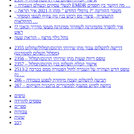
– לבעלי עסקים ובעולם העבודה EMDR מה הקשר בין חסמים …
– משבר הקורונה “? נורמלי החדש ” ומהו ה 2021 איך תראה
, התעשייה , פיצויי מס רכוש בגין נזק עקיף לענפי המסחר
החקלאות …
!? איך להפרד מהמיגרנה לשחרור ממיגרנה מעשי מדריך וכאבי
ראש
נוהל גילוי מרצון – הוראת שעה
2355 דרישה לתשלום עבור מתן שירותי תרגום/תמלול/שקלוט
(מסלול תשלום לסטודנט)
2356 – טופס דיווח שעות מתן שירותי תרגום/תמלול
2357 – אישור קבלת תשלום בגין תרגום/תמלול
2513-2 טופס חדש הצהרה על העברה לחול הפטורה ממס בברכה
גק …
266 – תביעה לתשלום קצבה מיוחדת לנפגע בעבודה
267 – בקשה לסיוע במענק למכשירים בתכנית השיקום
טיפים
טפסים להורדה
ספרים
עבודות
שונות
רכב
Huppert הינו אלגוריתם המחפש עבורכם מסמכים, מצגות, טפסים, ספרים, עבודות, מבחנים