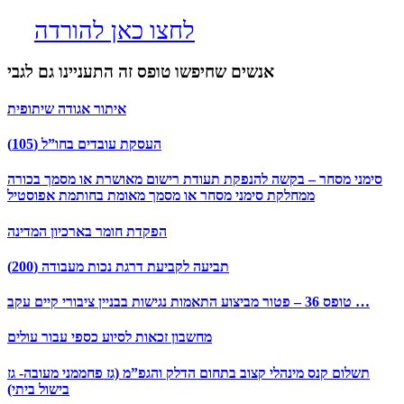
לחצו כאן להורדה
אנשים שחיפשו טופס זה התעניינו גם לגבי
איתור אגודה שיתופית
העסקת עובדים בחו”ל (105)
סימני מסחר – בקשה להנפקת תעודת רישום מאושרת או מסמך בכורה
ממחלקת סימני מסחר או מסמך מאומת בחותמת אפוסטיל
הפקדת חומר בארכיון המדינה
תביעה לקביעת דרגת נכות מעבודה (200)
טופס 36 – פטור מביצוע התאמות נגישות בבניין ציבורי קיים עקב …
מחשבון זכאות לסיוע כספי עבור עולים
תשלום קנס מינהלי קצוב בתחום הדלק והגפ”מ (גז פחממני מעובה- גז
בישול ביתי)