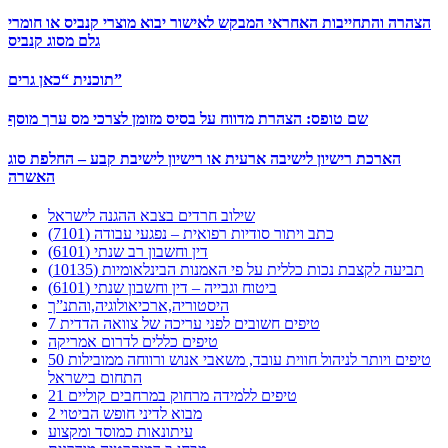
הצהרה והתחייבות האחראי המבקש לאישור יבוא מוצרי קנביס או חומרי
גלם מסוג קנביס
תוכנית “כאן גרים”
שם טופס: הצהרת מדווח על בסיס מזומן לצרכי מס ערך מוסף
הארכת רישיון לישיבה ארעית או רישיון לישיבת קבע – החלפת סוג
האשרה
שילוב חרדים בצבא ההגנה לישראל
כתב ויתור סודיות רפואית – נפגעי עבודה (7101)
דין וחשבון רב שנתי (6101)
תביעה לקצבת נכות כללית על פי האמנות הבינלאומיות (10135)
ביטוח וגבייה – דין וחשבון שנתי (6101)
היסטוריה,ארכיאולוגיה,והתנ”ך
7 טיפים חשובים לפני עריכה של צוואה הדדית
טיפים כללים לדרום אמריקה
50 טיפים ויותר לניהול חווית עובד, משאבי אנוש ורווחה ממובילות
התחום בישראל
21 טיפים ללמידה מרחוק במרחבים קוליים
מבוא לדיני חופש הביטוי 2
עיתונאות כמוסד ומקצוע