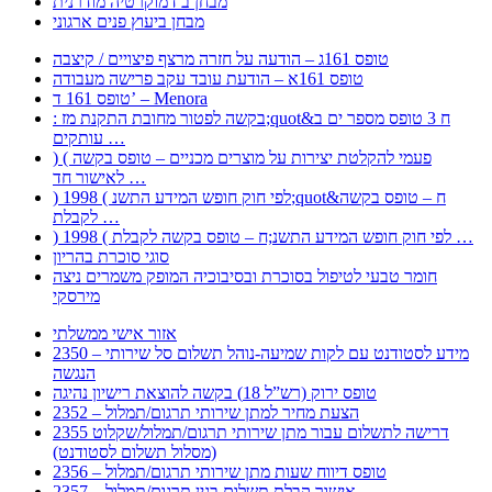
מבחן ב דמוקרטיה מודרנית
מבחן ביעוץ פנים ארגוני
טופס 161ג – הודעה על חזרה מרצף פיצויים / קיצבה
טופס 161א – הודעת עובד עקב פרישה מעבודה
טופס 161 ד’ – Menora
: בקשה לפטור מחובת התקנת מז;quot&ח 3 טופס מספר ים ב
עותקים …
) ( פעמי להקלטת יצירות על מוצרים מכניים – טופס בקשה
לאישור חד …
) 1998 ( לפי חוק חופש המידע התשנ;quot&ח – טופס בקשה
לקבלת …
) 1998 ( לפי חוק חופש המידע התשנ;ח – טופס בקשה לקבלת …
סוגי סוכרת בהריון
חומר טבעי לטיפול בסוכרת ובסיבוכיה המופק משמרים ניצה
מירסקי
אזור אישי ממשלתי
2350 – מידע לסטודנט עם לקות שמיעה-נוהל תשלום סל שירותי
הנגשה
טופס ירוק (רש”ל 18) בקשה להוצאת רישיון נהיגה
2352 – הצעת מחיר למתן שירותי תרגום/תמלול
2355 דרישה לתשלום עבור מתן שירותי תרגום/תמלול/שקלוט
(מסלול תשלום לסטודנט)
2356 – טופס דיווח שעות מתן שירותי תרגום/תמלול
2357 – אישור קבלת תשלום בגין תרגום/תמלול