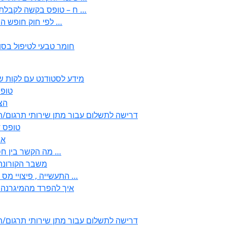
) 1998 ( לפי חוק חופש המידע התשנ;quot&ח – טופס בקשה לקבלת …
) 1998 ( לפי חוק חופש המידע התשנ;ח – טופס בקשה לקבלת …
חומר טבעי לטיפול בסו
2350 – מידע לסטודנט עם לק
טופס ירוק 
352
2355 דרישה לתשלום עבור מתן שירותי תרגו
2356 – 
57
– לבעלי עסקים ובעולם העבודה EMDR מה הקשר בין חסמים …
– משבר הקורונה “? נ
, התעשייה , פיצויי מס רכוש בגין נזק עקיף לענפי המסחר החקלאות …
!? איך להפרד מהמיגרנ
2355 דרישה לתשלום עבור מתן שירותי תרגו