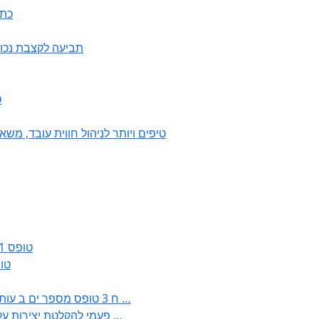
כתב
תביעה לקצבת נכות כ
7
50 טיפים ויותר לניהול חווית עובד, 
טופס 161ג – הודעה על חזרה מרצף פיצויים / קיצבה
טופס 161א – הוד
: בקשה לפטור מחובת התקנת מז;quot&ח 3 טופס מספר ים ב עותקים …
) ( פעמי להקלטת יצירות על מוצרים מכניים – טופס בקשה לאישור חד …