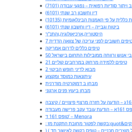
 ויתור סודיות רפואית – נפגעי עבודה (7101)
דין וחשבון רב שנתי (6101)
ללית על פי האמנות הבינלאומיות (10135)
ביטוח וגבייה – דין וחשבון שנתי (6101)
היסטוריה,ארכיאולוגיה,והתנ”ך
 טיפים חשובים לפני עריכה של צוואה הדדית
טיפים כללים לדרום אמריקה
משאבי אנוש ורווחה ממובילות התחום בישראל
21 טיפים ללמידה מרחוק במרחבים קוליים
מבוא לדיני חופש הביטוי 2
עיתונאות כמוסד ומקצוע
מבחן ב דמוקרטיה מודרנית
מבחן ביעוץ פנים ארגוני
עת עובד עקב פרישה מעבודה
טופס 161 ד’ – Menora