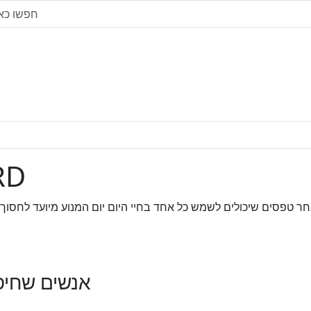
נספחי
אנשים שחיפש