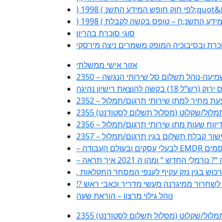
סוגי סוכרת בהריון
כרת ובסיבוכיה המופק משמרים ניצה מירסקי
אזור אישי ממשלתי
ות שמיעה-נוהל תשלום סל שירותי הנגשה
(רש”ל 18) בקשה להוצאת רישיון נהיגה
2 – הצעת מחיר למתן שירותי תרגום/תמלול
ם/תמלול/שקלוט (מסלול תשלום לסטודנט)
טופס דיווח שעות מתן שירותי תרגום/תמלול
23 – אישור קבלת תשלום בגין תרגום/תמלול
ורמלי החדש ” ומהו ה 2021 איך תראה
ה לשחרור ממיגרנה מעשי מדריך וכאבי ראש
נוהל גילוי מרצון – הוראת שעה
ם/תמלול/שקלוט (מסלול תשלום לסטודנט)