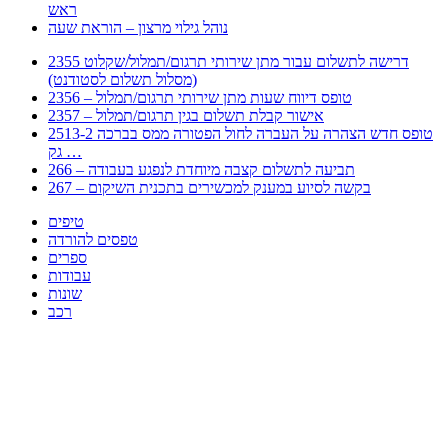
ראש
נוהל גילוי מרצון – הוראת שעה
2355 דרישה לתשלום עבור מתן שירותי תרגום/תמלול/שקלוט
(מסלול תשלום לסטודנט)
2356 – טופס דיווח שעות מתן שירותי תרגום/תמלול
2357 – אישור קבלת תשלום בגין תרגום/תמלול
2513-2 טופס חדש הצהרה על העברה לחול הפטורה ממס בברכה
גק …
266 – תביעה לתשלום קצבה מיוחדת לנפגע בעבודה
267 – בקשה לסיוע במענק למכשירים בתכנית השיקום
טיפים
טפסים להורדה
ספרים
עבודות
שונות
רכב
Huppert הינו אלגוריתם המחפש עבורכם מסמכים, מצגות, טפסים, ספרים, עבודות, מבחנים
וכל סוג מסמך שיכולילהקל על חיי היום יום. המנוע הוקם בכדי לחסוך לכם את המאמץ
המייגע בחיפוש אינטנסיבי באתרים ואתרי הממשלה באמצעות Huppert, תוכלו למצוא
ספרים להורדה, וכל סוג מסמך בעצם שתחפצו בו בקלות ובמהירות. האתר אינו אחראי לתוכן
היות והוא נשאב בצורה אוטמטית, כל התוכן הנשאב חשוף בצורה ציבורית לכל. במידה
וראיתם תוכן שפוגע בכם אנא שלחו לנו מייל ונדאג להסירו