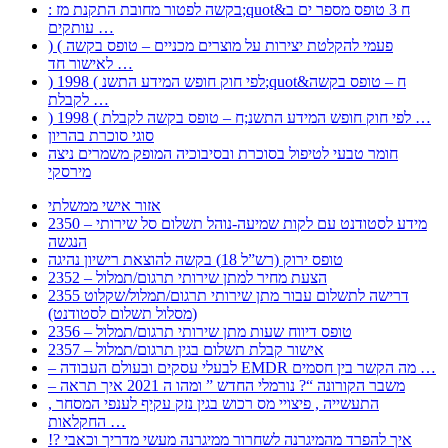
: בקשה לפטור מחובת התקנת מז;quot&ח 3 טופס מספר ים ב
עותקים …
) ( פעמי להקלטת יצירות על מוצרים מכניים – טופס בקשה
לאישור חד …
) 1998 ( לפי חוק חופש המידע התשנ;quot&ח – טופס בקשה
לקבלת …
) 1998 ( לפי חוק חופש המידע התשנ;ח – טופס בקשה לקבלת …
סוגי סוכרת בהריון
חומר טבעי לטיפול בסוכרת ובסיבוכיה המופק משמרים ניצה
מירסקי
אזור אישי ממשלתי
2350 – מידע לסטודנט עם לקות שמיעה-נוהל תשלום סל שירותי
הנגשה
טופס ירוק (רש”ל 18) בקשה להוצאת רישיון נהיגה
2352 – הצעת מחיר למתן שירותי תרגום/תמלול
2355 דרישה לתשלום עבור מתן שירותי תרגום/תמלול/שקלוט
(מסלול תשלום לסטודנט)
2356 – טופס דיווח שעות מתן שירותי תרגום/תמלול
2357 – אישור קבלת תשלום בגין תרגום/תמלול
– לבעלי עסקים ובעולם העבודה EMDR מה הקשר בין חסמים …
– משבר הקורונה “? נורמלי החדש ” ומהו ה 2021 איך תראה
, התעשייה , פיצויי מס רכוש בגין נזק עקיף לענפי המסחר
החקלאות …
!? איך להפרד מהמיגרנה לשחרור ממיגרנה מעשי מדריך וכאבי