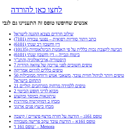
לחצו כאן להורדה
אנשים שחיפשו טופס זה התעניינו גם לגבי
שילוב חרדים בצבא ההגנה לישראל
כתב ויתור סודיות רפואית – נפגעי עבודה (7101)
דין וחשבון רב שנתי (6101)
תביעה לקצבת נכות כללית על פי האמנות הבינלאומיות (10135)
ביטוח וגבייה – דין וחשבון שנתי (6101)
היסטוריה,ארכיאולוגיה,והתנ”ך
7 טיפים חשובים לפני עריכה של צוואה הדדית
טיפים כללים לדרום אמריקה
50 טיפים ויותר לניהול חווית עובד, משאבי אנוש ורווחה ממובילות
התחום בישראל
21 טיפים ללמידה מרחוק במרחבים קוליים
מבוא לדיני חופש הביטוי 2
עיתונאות כמוסד ומקצוע
מבחן ב דמוקרטיה מודרנית
מבחן ביעוץ פנים ארגוני
טופס 161ג – הודעה על חזרה מרצף פיצויים / קיצבה
טופס 161א – הודעת עובד עקב פרישה מעבודה
טופס 161 ד’ – Menora