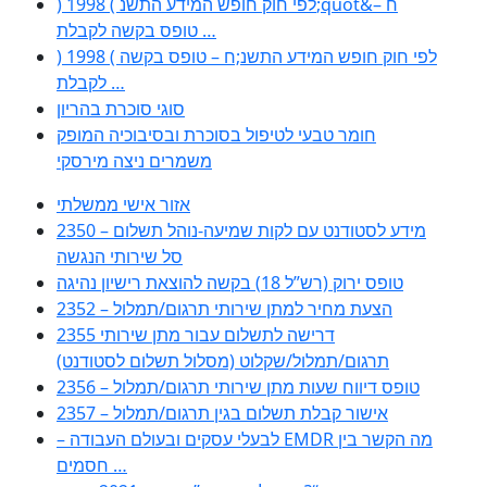
) 1998 ( לפי חוק חופש המידע התשנ;quot&ח –
טופס בקשה לקבלת …
) 1998 ( לפי חוק חופש המידע התשנ;ח – טופס בקשה
לקבלת …
סוגי סוכרת בהריון
חומר טבעי לטיפול בסוכרת ובסיבוכיה המופק
משמרים ניצה מירסקי
אזור אישי ממשלתי
2350 – מידע לסטודנט עם לקות שמיעה-נוהל תשלום
סל שירותי הנגשה
טופס ירוק (רש”ל 18) בקשה להוצאת רישיון נהיגה
2352 – הצעת מחיר למתן שירותי תרגום/תמלול
2355 דרישה לתשלום עבור מתן שירותי
תרגום/תמלול/שקלוט (מסלול תשלום לסטודנט)
2356 – טופס דיווח שעות מתן שירותי תרגום/תמלול
2357 – אישור קבלת תשלום בגין תרגום/תמלול
– לבעלי עסקים ובעולם העבודה EMDR מה הקשר בין
חסמים …