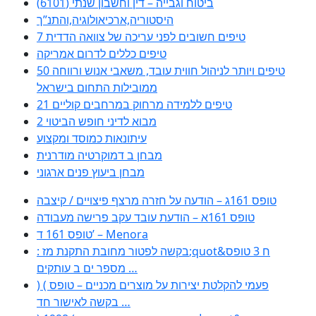
ביטוח וגבייה – דין וחשבון שנתי (6101)
היסטוריה,ארכיאולוגיה,והתנ”ך
7 טיפים חשובים לפני עריכה של צוואה הדדית
טיפים כללים לדרום אמריקה
50 טיפים ויותר לניהול חווית עובד, משאבי אנוש ורווחה
ממובילות התחום בישראל
21 טיפים ללמידה מרחוק במרחבים קוליים
מבוא לדיני חופש הביטוי 2
עיתונאות כמוסד ומקצוע
מבחן ב דמוקרטיה מודרנית
מבחן ביעוץ פנים ארגוני
טופס 161ג – הודעה על חזרה מרצף פיצויים / קיצבה
טופס 161א – הודעת עובד עקב פרישה מעבודה
טופס 161 ד’ – Menora
: בקשה לפטור מחובת התקנת מז;quot&ח 3 טופס
מספר ים ב עותקים …
) ( פעמי להקלטת יצירות על מוצרים מכניים – טופס
בקשה לאישור חד …