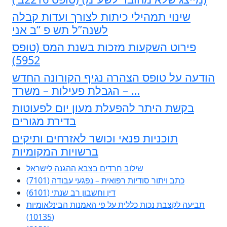
שינוי תמהילי כיתות לצורך ועדות קבלה
לשנה”ל תש פ “ב אני
פירוט השקעות מזכות בשנת המס (טופס
5952)
הודעה על טופס הצהרה נגיף הקורונה החדש
– הגבלת פעילות – משרד …
בקשת היתר להפעלת מעון יום לפעוטות
בדירת מגורים
תוכניות פנאי וכושר לאזרחים ותיקים
ברשויות המקומיות
שילוב חרדים בצבא ההגנה לישראל
כתב ויתור סודיות רפואית – נפגעי עבודה (7101)
דין וחשבון רב שנתי (6101)
תביעה לקצבת נכות כללית על פי האמנות הבינלאומיות
(10135)