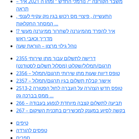
– משבר הקורונה “? נורמלי החדש ” ומהו ה 2021 איך
תראה
, התעשייה , פיצויי מס רכוש בגין נזק עקיף לענפי
המסחר החקלאות …
!? איך להפרד מהמיגרנה לשחרור ממיגרנה מעשי
מדריך וכאבי ראש
נוהל גילוי מרצון – הוראת שעה
2355 דרישה לתשלום עבור מתן שירותי
תרגום/תמלול/שקלוט (מסלול תשלום לסטודנט)
2356 – טופס דיווח שעות מתן שירותי תרגום/תמלול
2357 – אישור קבלת תשלום בגין תרגום/תמלול
2513-2 טופס חדש הצהרה על העברה לחול הפטורה
ממס בברכה גק …
266 – תביעה לתשלום קצבה מיוחדת לנפגע בעבודה
267 – בקשה לסיוע במענק למכשירים בתכנית השיקום
טיפים
טפסים להורדה
ספרים