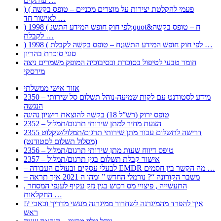
עותקים …
) ( פעמי להקלטת יצירות על מוצרים מכניים – טופס בקשה
לאישור חד …
) 1998 ( לפי חוק חופש המידע התשנ;quot&ח – טופס בקשה
לקבלת …
) 1998 ( לפי חוק חופש המידע התשנ;ח – טופס בקשה לקבלת …
סוגי סוכרת בהריון
חומר טבעי לטיפול בסוכרת ובסיבוכיה המופק משמרים ניצה
מירסקי
אזור אישי ממשלתי
2350 – מידע לסטודנט עם לקות שמיעה-נוהל תשלום סל שירותי
הנגשה
טופס ירוק (רש”ל 18) בקשה להוצאת רישיון נהיגה
2352 – הצעת מחיר למתן שירותי תרגום/תמלול
2355 דרישה לתשלום עבור מתן שירותי תרגום/תמלול/שקלוט
(מסלול תשלום לסטודנט)
2356 – טופס דיווח שעות מתן שירותי תרגום/תמלול
2357 – אישור קבלת תשלום בגין תרגום/תמלול
– לבעלי עסקים ובעולם העבודה EMDR מה הקשר בין חסמים …
– משבר הקורונה “? נורמלי החדש ” ומהו ה 2021 איך תראה
, התעשייה , פיצויי מס רכוש בגין נזק עקיף לענפי המסחר
החקלאות …
!? איך להפרד מהמיגרנה לשחרור ממיגרנה מעשי מדריך וכאבי
ראש