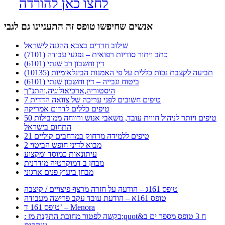
לחצו כאן להורדה
אנשים שחיפשו טופס זה התעניינו גם לגבי
שילוב חרדים בצבא ההגנה לישראל
כתב ויתור סודיות רפואית – נפגעי עבודה (7101)
דין וחשבון רב שנתי (6101)
תביעה לקצבת נכות כללית על פי האמנות הבינלאומיות (10135)
ביטוח וגבייה – דין וחשבון שנתי (6101)
היסטוריה,ארכיאולוגיה,והתנ”ך
7 טיפים חשובים לפני עריכה של צוואה הדדית
טיפים כללים לדרום אמריקה
50 טיפים ויותר לניהול חווית עובד, משאבי אנוש ורווחה ממובילות
התחום בישראל
21 טיפים ללמידה מרחוק במרחבים קוליים
מבוא לדיני חופש הביטוי 2
עיתונאות כמוסד ומקצוע
מבחן ב דמוקרטיה מודרנית
מבחן ביעוץ פנים ארגוני
טופס 161ג – הודעה על חזרה מרצף פיצויים / קיצבה
טופס 161א – הודעת עובד עקב פרישה מעבודה
טופס 161 ד’ – Menora
: בקשה לפטור מחובת התקנת מז;quot&ח 3 טופס מספר ים ב