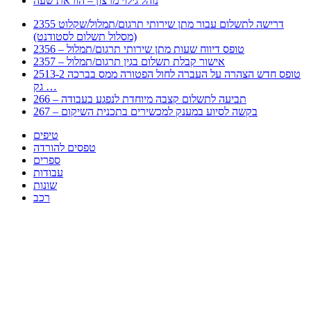
נוהל גילוי מרצון – הוראת שעה
2355 דרישה לתשלום עבור מתן שירותי תרגום/תמלול/שקלוט
(מסלול תשלום לסטודנט)
2356 – טופס דיווח שעות מתן שירותי תרגום/תמלול
2357 – אישור קבלת תשלום בגין תרגום/תמלול
2513-2 טופס חדש הצהרה על העברה לחול הפטורה ממס בברכה
גק …
266 – תביעה לתשלום קצבה מיוחדת לנפגע בעבודה
267 – בקשה לסיוע במענק למכשירים בתכנית השיקום
טיפים
טפסים להורדה
ספרים
עבודות
שונות
רכב
Huppert הינו אלגוריתם המחפש עבורכם מסמכים, מצגות, טפסים, ספרים, עבודות, מבחנים
וכל סוג מסמך שיכולילהקל על חיי היום יום. המנוע הוקם בכדי לחסוך לכם את המאמץ
המייגע בחיפוש אינטנסיבי באתרים ואתרי הממשלה באמצעות Huppert, תוכלו למצוא
ספרים להורדה, וכל סוג מסמך בעצם שתחפצו בו בקלות ובמהירות. האתר אינו אחראי לתוכן
היות והוא נשאב בצורה אוטמטית, כל התוכן הנשאב חשוף בצורה ציבורית לכל. במידה
וראיתם תוכן שפוגע בכם אנא שלחו לנו מייל ונדאג להסירו
copyrightⒸ 2023