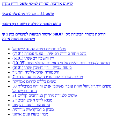
לדיגום ארובות הנחיות למילוי טופס דיווח מקוון
טופס 22 – תצהיר מהנדס/הנדסאי
טופס תגובה להחלטת רשם : דף הסבר
הוראת משרד הביטחון מס’ 48.07: אישור תביעות לפיצויים בגין נזקי
מלחמה ופגיעות איבה
שילוב חרדים בצבא ההגנה לישראל
כתב ויתור סודיות רפואית – נפגעי עבודה (7101)
דין וחשבון רב שנתי (6101)
תביעה לקצבת נכות כללית על פי האמנות הבינלאומיות (10135)
ביטוח וגבייה – דין וחשבון שנתי (6101)
היסטוריה,ארכיאולוגיה,והתנ”ך
7 טיפים חשובים לפני עריכה של צוואה הדדית
טיפים כללים לדרום אמריקה
50 טיפים ויותר לניהול חווית עובד, משאבי אנוש ורווחה ממובילות
התחום בישראל
21 טיפים ללמידה מרחוק במרחבים קוליים
מבוא לדיני חופש הביטוי 2
עיתונאות כמוסד ומקצוע
מבחן ב דמוקרטיה מודרנית
מבחן ביעוץ פנים ארגוני