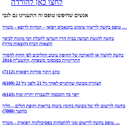
לחצו כאן להורדה
אנשים שחיפשו טופס זה התעניינו גם לגבי
טופס בקשה לרישיון שימוש בקנאביס רפואי – הנחיות לרופא – משרד …
בקשה להגשת תביעה בבית הדין השרעי לקבלת דמי מזונות לכיסוי
הוצאות הבית (הוצאות מדור)
בקשה לקיצור או להארכה של תקופת עיכוב ההליכים לפי החוק להסדר
התדיינויות בסכסוכי משפחה, התשע”ה-2014
כתב ויתור סודיות רפואית (7112)
הצהרת מבוטח שהתגייס לאחר גיל 21 ולפני גיל 22 (6109)
ייפוי כח והסכמה להעברת יתרת זכות (6143)
בקשה לרישום ילד של מבוטח בקובץ ביטוח בריאות וקופת חולים – הליך
מקוצר (7000)
טופס בקשה לרישום זמני להתמחות בפסיכולוגיה רפואית – משרד …