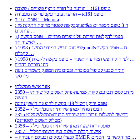
טופס 161ג – הודעה על חזרה מרצף פיצויים / קיצבה
טופס 161א – הודעת עובד עקב פרישה מעבודה
טופס 161 ד’ – Menora
: בקשה לפטור מחובת התקנת מז;quot&ח 3 טופס מספר ים ב
עותקים …
) ( פעמי להקלטת יצירות על מוצרים מכניים – טופס בקשה
לאישור חד …
) 1998 ( לפי חוק חופש המידע התשנ;quot&ח – טופס בקשה
לקבלת …
) 1998 ( לפי חוק חופש המידע התשנ;ח – טופס בקשה לקבלת …
סוגי סוכרת בהריון
חומר טבעי לטיפול בסוכרת ובסיבוכיה המופק משמרים ניצה
מירסקי
אזור אישי ממשלתי
2350 – מידע לסטודנט עם לקות שמיעה-נוהל תשלום סל שירותי
הנגשה
טופס ירוק (רש”ל 18) בקשה להוצאת רישיון נהיגה
2352 – הצעת מחיר למתן שירותי תרגום/תמלול
2355 דרישה לתשלום עבור מתן שירותי תרגום/תמלול/שקלוט
(מסלול תשלום לסטודנט)
2356 – טופס דיווח שעות מתן שירותי תרגום/תמלול
2357 – אישור קבלת תשלום בגין תרגום/תמלול
– לבעלי עסקים ובעולם העבודה EMDR מה הקשר בין חסמים …