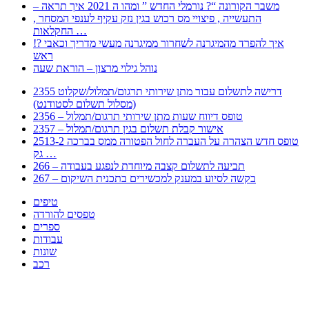
– משבר הקורונה “? נורמלי החדש ” ומהו ה 2021 איך תראה
, התעשייה , פיצויי מס רכוש בגין נזק עקיף לענפי המסחר
החקלאות …
!? איך להפרד מהמיגרנה לשחרור ממיגרנה מעשי מדריך וכאבי
ראש
נוהל גילוי מרצון – הוראת שעה
2355 דרישה לתשלום עבור מתן שירותי תרגום/תמלול/שקלוט
(מסלול תשלום לסטודנט)
2356 – טופס דיווח שעות מתן שירותי תרגום/תמלול
2357 – אישור קבלת תשלום בגין תרגום/תמלול
2513-2 טופס חדש הצהרה על העברה לחול הפטורה ממס בברכה
גק …
266 – תביעה לתשלום קצבה מיוחדת לנפגע בעבודה
267 – בקשה לסיוע במענק למכשירים בתכנית השיקום
טיפים
טפסים להורדה
ספרים
עבודות
שונות
רכב
Huppert הינו אלגוריתם המחפש עבורכם מסמכים, מצגות, טפסים, ספרים, עבודות, מבחנים
וכל סוג מסמך שיכולילהקל על חיי היום יום. המנוע הוקם בכדי לחסוך לכם את המאמץ