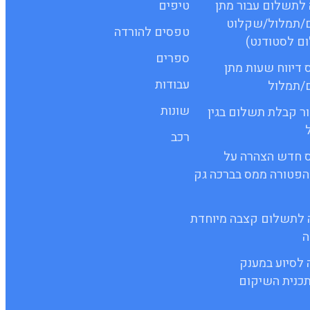
שה לתשלום עבור מתן
טיפים
ם/תמלול/שקלוט
טפסים להורדה
ם לסטודנט)
ספרים
ופס דיווח שעות מתן
עבודות
ם/תמלול
שונות
ישור קבלת תשלום בגין
רכב
 טופס חדש הצהרה על
הפטורה ממס בברכה גק
יעה לתשלום קצבה מיוחדת
ה
ה לסיוע במענק
כנית השיקום