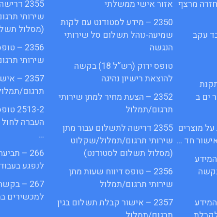
 על חזרה מרצף
אזור אישי ממשלתי
2355 דרי
שירותי תרגו
2350 – מידע לסטודנט עם לקות
(מסלול תשלו
עובד עקב
שמיעה-נוהל תשלום סל שירותי
הנגשה
2356 – ט
שירותי תרגו
טופס ירוק (רש”ל 18) בקשה
להוצאת רישיון נהיגה
2357 – א
תקנת
תרגום/תמלול
מספר ים ב
2352 – הצעת מחיר למתן שירותי
תרגום/תמלול
2513-2
העברה לחול 
 על מוצרים
2355 דרישה לתשלום עבור מתן
…
ישור חד …
שירותי תרגום/תמלול/שקלוט
(מסלול תשלום לסטודנט)
266 – תב
ש המידע
לנפגע בעבוד
ס בקשה
2356 – טופס דיווח שעות מתן
שירותי תרגום/תמלול
267 – בקש
למכשירים בת
ש המידע
2357 – אישור קבלת תשלום בגין
קבלת …
תרגום/תמלול