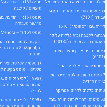
שילוב חרדים בצבא ההגנה לישראל
טופס 161ג – הודעה
פיצויים / קיצבה
כתב ויתור סודיות רפואית – נפגעי
עבודה (7101)
טופס 161א – הודעת 
פרישה מעבודה
דין וחשבון רב שנתי (6101)
טופס 161 ד’ – Menora
תביעה לקצבת נכות כללית על פי
האמנות הבינלאומיות (10135)
: בקשה לפטור מחובת ה
מז;quot&ח 3 טופס 
ביטוח וגבייה – דין וחשבון שנתי
עותקים …
(6101)
) ( פעמי להקלטת יצירות
היסטוריה,ארכיאולוגיה,והתנ”ך
מכניים – טופס בקשה לא
7 טיפים חשובים לפני עריכה של
) 1998 ( לפי חוק חופ
צוואה הדדית
התשנ;quot&ח – טופ
טיפים כללים לדרום אמריקה
לקבלת …
50 טיפים ויותר לניהול חווית עובד,
) 1998 ( לפי חוק חופ
משאבי אנוש ורווחה ממובילות
התשנ;ח – טופס בקשה ל