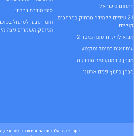
התחום בישראל
סוגי סוכרת בהריון
21 טיפים ללמידה מרחוק במרחבים
חומר טבעי לטיפול בסוכר
קוליים
המופק משמרים ניצה מיר
מבוא לדיני חופש הביטוי 2
עיתונאות כמוסד ומקצוע
מבחן ב דמוקרטיה מודרנית
מבחן ביעוץ פנים ארגוני
Huppert הינו אלגוריתם המחפש עבורכם מסמכי