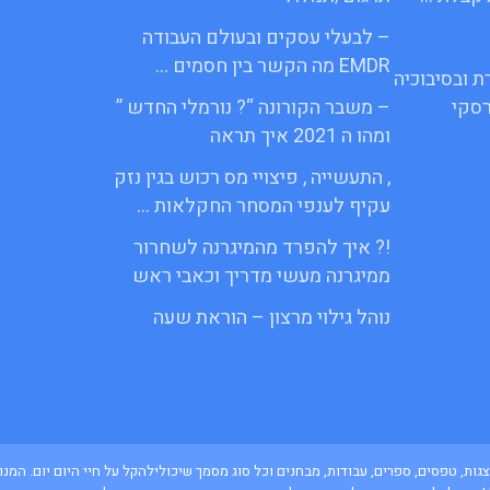
– לבעלי עסקים ובעולם העבודה
EMDR מה הקשר בין חסמים …
ת ובסיבוכיה
סקי
– משבר הקורונה “? נורמלי החדש ”
ומהו ה 2021 איך תראה
, התעשייה , פיצויי מס רכוש בגין נזק
עקיף לענפי המסחר החקלאות …
!? איך להפרד מהמיגרנה לשחרור
ממיגרנה מעשי מדריך וכאבי ראש
נוהל גילוי מרצון – הוראת שעה
ם, מצגות, טפסים, ספרים, עבודות, מבחנים וכל סוג מסמך שיכולילהקל על חיי היום יום. 