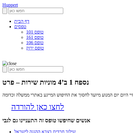
Huppert
דף הבית
טפסים
טופס 101
טופס 161
טופס 106
טופס ירוק
נספח 1 ב’4 מוניות שירות – פרט
לחצו כאן להורדה
אנשים שחיפשו טופס זה התעניינו גם לגבי
שילוב חרדים בצבא ההגנה לישראל