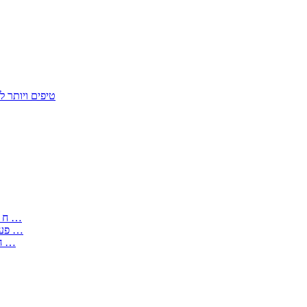
50 טיפים ויות
: בקשה לפטור מחובת התקנת מז;quot&ח 3 טופס מספר ים ב עותקים …
) ( פעמי להקלטת יצירות על מוצרים מכניים – טופס בקשה לאישור חד …
) 1998 ( לפי חוק חופש המידע התשנ;quot&ח – טופס בקשה לקבלת …