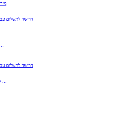
2350
2355 דרישה לתשלום 
, התעשייה , פיצויי מס רכוש בגין נזק עקיף 
2355 דרישה לתשלום 
2513-2 טופס חדש הצהרה על העברה לחול הפטורה ממס בברכה גק …