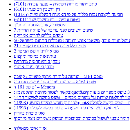
כתב ויתור סודיות רפואית – נפגעי עבודה (7101)
דין וחשבון רב שנתי (6101)
תביעה לקצבת נכות כללית על פי האמנות הבינלאומיות (10135)
ביטוח וגבייה – דין וחשבון שנתי (6101)
היסטוריה,ארכיאולוגיה,והתנ”ך
7 טיפים חשובים לפני עריכה של צוואה הדדית
טיפים כללים לדרום אמריקה
ר לניהול חווית עובד, משאבי אנוש ורווחה ממובילות התחום בישראל
21 טיפים ללמידה מרחוק במרחבים קוליים
מבוא לדיני חופש הביטוי 2
עיתונאות כמוסד ומקצוע
מבחן ב דמוקרטיה מודרנית
מבחן ביעוץ פנים ארגוני
טופס 161ג – הודעה על חזרה מרצף פיצויים / קיצבה
טופס 161א – הודעת עובד עקב פרישה מעבודה
טופס 161 ד’ – Menora
) 1998 ( לפי חוק חופש המידע התשנ;ח – טופס בקשה לקבלת …
סוגי סוכרת בהריון
חומר טבעי לטיפול בסוכרת ובסיבוכיה המופק משמרים ניצה מירסקי
אזור אישי ממשלתי