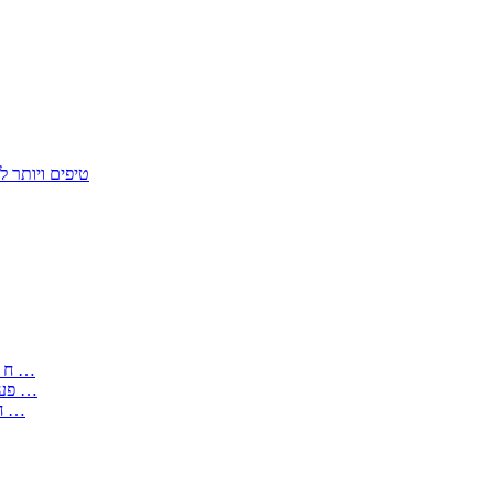
50 טיפים ויות
: בקשה לפטור מחובת התקנת מז;quot&ח 3 טופס מספר ים ב עותקים …
) ( פעמי להקלטת יצירות על מוצרים מכניים – טופס בקשה לאישור חד …
) 1998 ( לפי חוק חופש המידע התשנ;quot&ח – טופס בקשה לקבלת …