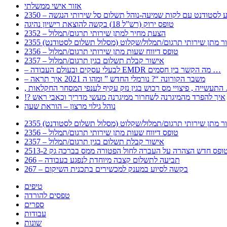
אזור אישי ממשלתי
 – מידע לסטודנט עם לקות שמיעה-נוהל תשלום סל שירותי הנגשה
טופס ירוק (רש”ל 18) בקשה להוצאת רישיון נהיגה
2352 – הצעת מחיר למתן שירותי תרגום/תמלול
עבור מתן שירותי תרגום/תמלול/שקלוט (מסלול תשלום לסטודנט)
2356 – טופס דיווח שעות מתן שירותי תרגום/תמלול
2357 – אישור קבלת תשלום בגין תרגום/תמלול
– לבעלי עסקים ובעולם העבודה EMDR מה הקשר בין חסמים …
– משבר הקורונה “? נורמלי החדש ” ומהו ה 2021 איך תראה
לענפי המסחר החקלאות …
!? איך להפרד מהמיגרנה לשחרור ממיגרנה מעשי מדריך וכאבי ראש
נוהל גילוי מרצון – הוראת שעה
עבור מתן שירותי תרגום/תמלול/שקלוט (מסלול תשלום לסטודנט)
2356 – טופס דיווח שעות מתן שירותי תרגום/תמלול
2357 – אישור קבלת תשלום בגין תרגום/תמלול
266 – תביעה לתשלום קצבה מיוחדת לנפגע בעבודה
267 – בקשה לסיוע במענק למכשירים בתכנית השיקום
טיפים
טפסים להורדה
ספרים
עבודות
שונות