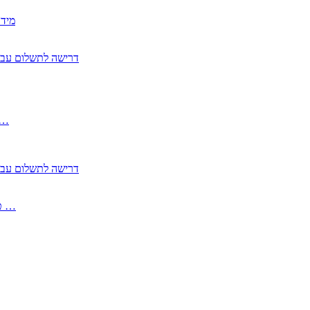
2350
2355 דרישה לתשלום 
, התעשייה , פיצויי מס רכוש בגין נזק עקיף 
2355 דרישה לתשלום 
2513-2 טופס חדש הצהרה על העברה לחול הפטורה ממס בברכה גק …