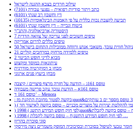
שילוב חרדים בצבא ההגנה לישראל
כתב ויתור סודיות רפואית – נפגעי עבודה (7101)
דין וחשבון רב שנתי (6101)
תביעה לקצבת נכות כללית על פי האמנות הבינלאומיות (10135)
ביטוח וגבייה – דין וחשבון שנתי (6101)
היסטוריה,ארכיאולוגיה,והתנ”ך
7 טיפים חשובים לפני עריכה של צוואה הדדית
טיפים כללים לדרום אמריקה
ר לניהול חווית עובד, משאבי אנוש ורווחה ממובילות התחום בישראל
21 טיפים ללמידה מרחוק במרחבים קוליים
מבוא לדיני חופש הביטוי 2
עיתונאות כמוסד ומקצוע
מבחן ב דמוקרטיה מודרנית
מבחן ביעוץ פנים ארגוני
טופס 161ג – הודעה על חזרה מרצף פיצויים / קיצבה
טופס 161א – הודעת עובד עקב פרישה מעבודה
טופס 161 ד’ – Menora
) 1998 ( לפי חוק חופש המידע התשנ;ח – טופס בקשה לקבלת …
סוגי סוכרת בהריון
חומר טבעי לטיפול בסוכרת ובסיבוכיה המופק משמרים ניצה מירסקי