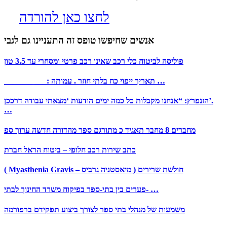
לחצו כאן להורדה
אנשים שחיפשו טופס זה התעניינו גם לגבי
פוליסה לביטוח כלי רכב שאינו רכב פרטי ומסחרי עד 3.5 טון
_______ ___: תאריך ייפוי כח בלתי חוזר . עמותה …
הזנפרץ: “אנחנו מקבלות כל כמה ימים הודעות ‘מצאתי עבודה דרככן’.
…
מחברים 8 מחבר תאגיד כ מתורגם ספר מהדורה חדשה ערוך ספ
כתב שירות רכב חלופי – ביטוח הראל חברת
( Myasthenia Gravis – מיאסטניה גרביס ) חולשת שרירים
פערים בין בתי-ספר בפיקוח משרד החינוך לבתי- …
משמעות של מנהלי בתי ספר לצורך ביצוע תפקידם ברפורמה