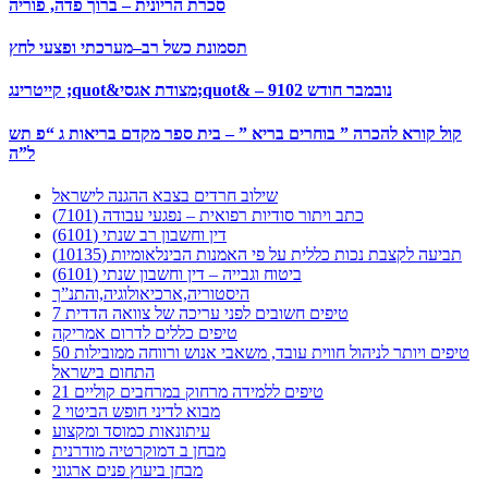
סכרת הריונית – ברוך פדה, פוריה
תסמונת כשל רב–מערכתי ופצעי לחץ
קייטרינג ;quot&מצודת אגסי;quot& – 9102 נובמבר חודש
קול קורא להכרה ” בוחרים בריא ” – בית ספר מקדם בריאות ג “פ תש
ל”ה
שילוב חרדים בצבא ההגנה לישראל
כתב ויתור סודיות רפואית – נפגעי עבודה (7101)
דין וחשבון רב שנתי (6101)
תביעה לקצבת נכות כללית על פי האמנות הבינלאומיות (10135)
ביטוח וגבייה – דין וחשבון שנתי (6101)
היסטוריה,ארכיאולוגיה,והתנ”ך
7 טיפים חשובים לפני עריכה של צוואה הדדית
טיפים כללים לדרום אמריקה
50 טיפים ויותר לניהול חווית עובד, משאבי אנוש ורווחה ממובילות
התחום בישראל
21 טיפים ללמידה מרחוק במרחבים קוליים
מבוא לדיני חופש הביטוי 2
עיתונאות כמוסד ומקצוע
מבחן ב דמוקרטיה מודרנית
מבחן ביעוץ פנים ארגוני