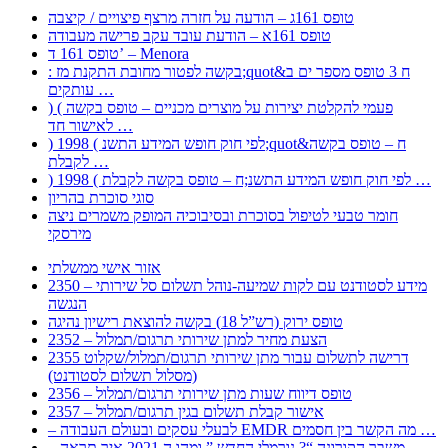
טופס 161ג – הודעה על חזרה מרצף פיצויים / קיצבה
טופס 161א – הודעת עובד עקב פרישה מעבודה
טופס 161 ד’ – Menora
: בקשה לפטור מחובת התקנת מז;quot&ח 3 טופס מספר ים ב
עותקים …
) ( פעמי להקלטת יצירות על מוצרים מכניים – טופס בקשה
לאישור חד …
) 1998 ( לפי חוק חופש המידע התשנ;quot&ח – טופס בקשה
לקבלת …
) 1998 ( לפי חוק חופש המידע התשנ;ח – טופס בקשה לקבלת …
סוגי סוכרת בהריון
חומר טבעי לטיפול בסוכרת ובסיבוכיה המופק משמרים ניצה
מירסקי
אזור אישי ממשלתי
2350 – מידע לסטודנט עם לקות שמיעה-נוהל תשלום סל שירותי
הנגשה
טופס ירוק (רש”ל 18) בקשה להוצאת רישיון נהיגה
2352 – הצעת מחיר למתן שירותי תרגום/תמלול
2355 דרישה לתשלום עבור מתן שירותי תרגום/תמלול/שקלוט
(מסלול תשלום לסטודנט)
2356 – טופס דיווח שעות מתן שירותי תרגום/תמלול
2357 – אישור קבלת תשלום בגין תרגום/תמלול
– לבעלי עסקים ובעולם העבודה EMDR מה הקשר בין חסמים …
– משבר הקורונה “? נורמלי החדש ” ומהו ה 2021 איך תראה