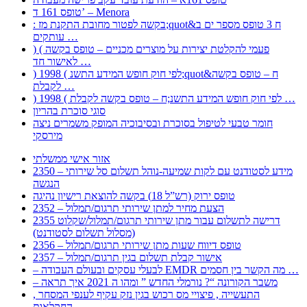
טופס 161 ד’ – Menora
: בקשה לפטור מחובת התקנת מז;quot&ח 3 טופס מספר ים ב
עותקים …
) ( פעמי להקלטת יצירות על מוצרים מכניים – טופס בקשה
לאישור חד …
) 1998 ( לפי חוק חופש המידע התשנ;quot&ח – טופס בקשה
לקבלת …
) 1998 ( לפי חוק חופש המידע התשנ;ח – טופס בקשה לקבלת …
סוגי סוכרת בהריון
חומר טבעי לטיפול בסוכרת ובסיבוכיה המופק משמרים ניצה
מירסקי
אזור אישי ממשלתי
2350 – מידע לסטודנט עם לקות שמיעה-נוהל תשלום סל שירותי
הנגשה
טופס ירוק (רש”ל 18) בקשה להוצאת רישיון נהיגה
2352 – הצעת מחיר למתן שירותי תרגום/תמלול
2355 דרישה לתשלום עבור מתן שירותי תרגום/תמלול/שקלוט
(מסלול תשלום לסטודנט)
2356 – טופס דיווח שעות מתן שירותי תרגום/תמלול
2357 – אישור קבלת תשלום בגין תרגום/תמלול
– לבעלי עסקים ובעולם העבודה EMDR מה הקשר בין חסמים …
– משבר הקורונה “? נורמלי החדש ” ומהו ה 2021 איך תראה
, התעשייה , פיצויי מס רכוש בגין נזק עקיף לענפי המסחר
החקלאות …