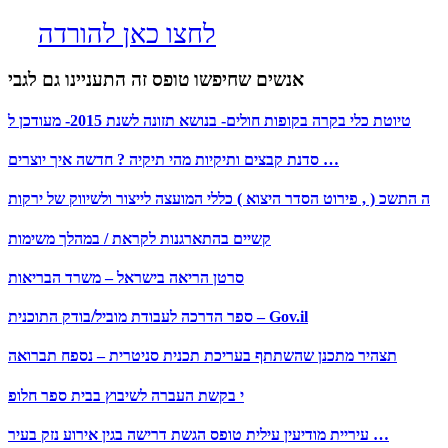
לחצו כאן להורדה
אנשים שחיפשו טופס זה התעניינו גם לגבי
טיוטת כלי בקרה בקופות חולים- בנושא תזונה לשנת 2015- מעודכן ל
סדנת קבצים ותיקיות מהי תיקיה ? חדשה איך יוצרים …
ה התשכ ( , פירוט הסדר היצוא ) כללי המועצה לייצור ולשיווק של ירקות
קשיים בהתארגנות לקראת / במהלך משימות
סרטן הריאה בישראל – משרד הבריאות
ספר הדרכה לעבודת מוביל/בודק התוכנית – Gov.il
תצהיר מתכנן שהשתתף בעריכת תכנית סניטרית – נספח תברואה
י בקשת העברה לשיבוץ בבית ספר חלופ
עיריית מודיעין עילית טופס הגשת דרישה בגין אירוע נזק בעיר …