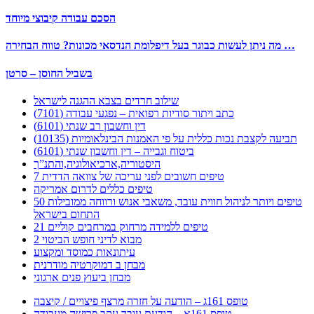
הסכם עבודה קיבוצי מיוחד
מה ניתן לעשות כבוגר בעל דיפלומת הנדסאי מכונות? טווח הבחירה …
בשביל החוסן – סרטן
שילוב חרדים בצבא ההגנה לישראל
כתב ויתור סודיות רפואית – נפגעי עבודה (7101)
דין וחשבון רב שנתי (6101)
תביעה לקצבת נכות כללית על פי האמנות הבינלאומיות (10135)
ביטוח וגבייה – דין וחשבון שנתי (6101)
היסטוריה,ארכיאולוגיה,והתנ”ך
7 טיפים חשובים לפני עריכה של צוואה הדדית
טיפים כללים לדרום אמריקה
50 טיפים ויותר לניהול חווית עובד, משאבי אנוש ורווחה ממובילות
התחום בישראל
21 טיפים ללמידה מרחוק במרחבים קוליים
מבוא לדיני חופש הביטוי 2
עיתונאות כמוסד ומקצוע
מבחן ב דמוקרטיה מודרנית
מבחן ביעוץ פנים ארגוני
טופס 161ג – הודעה על חזרה מרצף פיצויים / קיצבה
טופס 161א – הודעת עובד עקב פרישה מעבודה