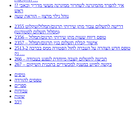
!? איך להפרד מהמיגרנה לשחרור ממיגרנה מעשי מדריך וכאבי
ראש
נוהל גילוי מרצון – הוראת שעה
2355 דרישה לתשלום עבור מתן שירותי תרגום/תמלול/שקלוט
(מסלול תשלום לסטודנט)
2356 – טופס דיווח שעות מתן שירותי תרגום/תמלול
2357 – אישור קבלת תשלום בגין תרגום/תמלול
2513-2 טופס חדש הצהרה על העברה לחול הפטורה ממס בברכה
גק …
266 – תביעה לתשלום קצבה מיוחדת לנפגע בעבודה
267 – בקשה לסיוע במענק למכשירים בתכנית השיקום
טיפים
טפסים להורדה
ספרים
עבודות
שונות
רכב
Huppert הינו אלגוריתם המחפש עבורכם מסמכים, מצגות, טפסים, ספרים, עבודות, מבחנים
וכל סוג מסמך שיכולילהקל על חיי היום יום. המנוע הוקם בכדי לחסוך לכם את המאמץ
המייגע בחיפוש אינטנסיבי באתרים ואתרי הממשלה באמצעות Huppert, תוכלו למצוא
ספרים להורדה, וכל סוג מסמך בעצם שתחפצו בו בקלות ובמהירות. האתר אינו אחראי לתוכן