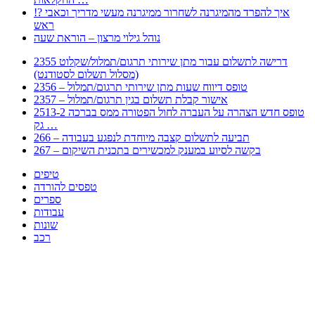
!? איך להפרד מהמיגרנה לשחרור ממיגרנה מעשי מדריך וכאבי
ראש
נוהל גילוי מרצון – הוראת שעה
2355 דרישה לתשלום עבור מתן שירותי תרגום/תמלול/שקלוט
(מסלול תשלום לסטודנט)
2356 – טופס דיווח שעות מתן שירותי תרגום/תמלול
2357 – אישור קבלת תשלום בגין תרגום/תמלול
2513-2 טופס חדש הצהרה על העברה לחול הפטורה ממס בברכה
גק …
266 – תביעה לתשלום קצבה מיוחדת לנפגע בעבודה
267 – בקשה לסיוע במענק למכשירים בתכנית השיקום
טיפים
טפסים להורדה
ספרים
עבודות
שונות
רכב
Huppert הינו אלגוריתם המחפש עבורכם מסמכים, מצגות, טפסים, ספרים, עבודות, מבחנים
וכל סוג מסמך שיכולילהקל על חיי היום יום. המנוע הוקם בכדי לחסוך לכם את המאמץ
המייגע בחיפוש אינטנסיבי באתרים ואתרי הממשלה באמצעות Huppert, תוכלו למצוא
ספרים להורדה, וכל סוג מסמך בעצם שתחפצו בו בקלות ובמהירות. האתר אינו אחראי לתוכן