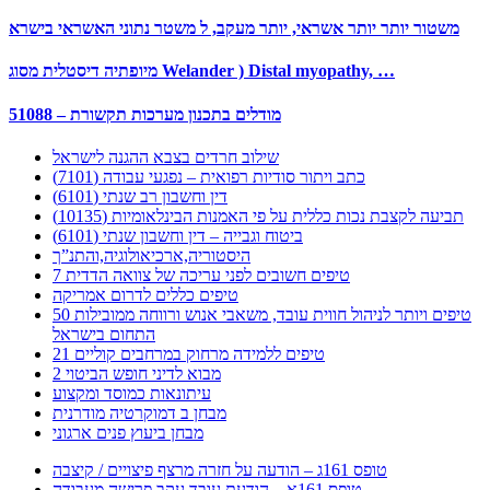
משטור יותר יותר אשראי, יותר מעקב, ל משטר נתוני האשראי בישרא
מיופתיה דיסטלית מסוג Welander ) Distal myopathy, …
51088 – מודלים בתכנון מערכות תקשורת
שילוב חרדים בצבא ההגנה לישראל
כתב ויתור סודיות רפואית – נפגעי עבודה (7101)
דין וחשבון רב שנתי (6101)
תביעה לקצבת נכות כללית על פי האמנות הבינלאומיות (10135)
ביטוח וגבייה – דין וחשבון שנתי (6101)
היסטוריה,ארכיאולוגיה,והתנ”ך
7 טיפים חשובים לפני עריכה של צוואה הדדית
טיפים כללים לדרום אמריקה
50 טיפים ויותר לניהול חווית עובד, משאבי אנוש ורווחה ממובילות
התחום בישראל
21 טיפים ללמידה מרחוק במרחבים קוליים
מבוא לדיני חופש הביטוי 2
עיתונאות כמוסד ומקצוע
מבחן ב דמוקרטיה מודרנית
מבחן ביעוץ פנים ארגוני
טופס 161ג – הודעה על חזרה מרצף פיצויים / קיצבה
טופס 161א – הודעת עובד עקב פרישה מעבודה