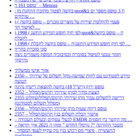
טופס 161 ד’ – Menora
: בקשה לפטור מחובת התקנת מז;quot&ח 3 טופס מספר ים ב
עותקים …
) ( פעמי להקלטת יצירות על מוצרים מכניים – טופס בקשה
לאישור חד …
) 1998 ( לפי חוק חופש המידע התשנ;quot&ח – טופס בקשה
לקבלת …
) 1998 ( לפי חוק חופש המידע התשנ;ח – טופס בקשה לקבלת …
סוגי סוכרת בהריון
חומר טבעי לטיפול בסוכרת ובסיבוכיה המופק משמרים ניצה
מירסקי
אזור אישי ממשלתי
2350 – מידע לסטודנט עם לקות שמיעה-נוהל תשלום סל שירותי
הנגשה
טופס ירוק (רש”ל 18) בקשה להוצאת רישיון נהיגה
2352 – הצעת מחיר למתן שירותי תרגום/תמלול
2355 דרישה לתשלום עבור מתן שירותי תרגום/תמלול/שקלוט
(מסלול תשלום לסטודנט)
2356 – טופס דיווח שעות מתן שירותי תרגום/תמלול
2357 – אישור קבלת תשלום בגין תרגום/תמלול
– לבעלי עסקים ובעולם העבודה EMDR מה הקשר בין חסמים …
– משבר הקורונה “? נורמלי החדש ” ומהו ה 2021 איך תראה
, התעשייה , פיצויי מס רכוש בגין נזק עקיף לענפי המסחר
החקלאות …