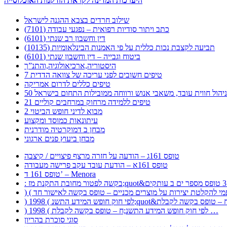
היערכות המדינה לקראת הזדקנות האוכלוסייה
שילוב חרדים בצבא ההגנה לישראל
כתב ויתור סודיות רפואית – נפגעי עבודה (7101)
דין וחשבון רב שנתי (6101)
תביעה לקצבת נכות כללית על פי האמנות הבינלאומיות (10135)
ביטוח וגבייה – דין וחשבון שנתי (6101)
היסטוריה,ארכיאולוגיה,והתנ”ך
7 טיפים חשובים לפני עריכה של צוואה הדדית
טיפים כללים לדרום אמריקה
ר לניהול חווית עובד, משאבי אנוש ורווחה ממובילות התחום בישראל
21 טיפים ללמידה מרחוק במרחבים קוליים
מבוא לדיני חופש הביטוי 2
עיתונאות כמוסד ומקצוע
מבחן ב דמוקרטיה מודרנית
מבחן ביעוץ פנים ארגוני
טופס 161ג – הודעה על חזרה מרצף פיצויים / קיצבה
טופס 161א – הודעת עובד עקב פרישה מעבודה
טופס 161 ד’ – Menora
) 1998 ( לפי חוק חופש המידע התשנ;ח – טופס בקשה לקבלת …
סוגי סוכרת בהריון