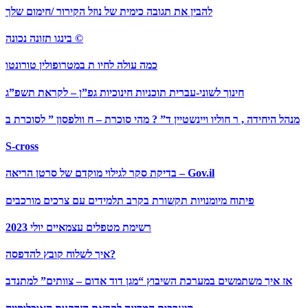
להבין את תגובה כימית של נוזל הקירור /חימום שלך
בינגו תזונה נכונה ©
כמה עולה לחיו ת במטרופולין טורונטו
חינוך לשוני-עברית תוכניות חינוכיות גפ”ן – לקראת תשפ”ג
מנהל היחידה , ר חוליו ויינשטיין ד” ? מהי סוכרת – ח וולפסון ” לסוכרת ב
S-cross
בדיקת סקר לגילוי מוקדם של סרטן הריאה – Gov.il
פיתוח מיומנויות תקשורת בקרב תלמידים עם צרכים מורכבים
רשימת מטפלים עצמאיים יולי 2023
איך לשלוח קובץ להדפסה?
אז איך משתמשים במערכת השיבוץ “מגן דוד אדום – צוותים” למתנדב