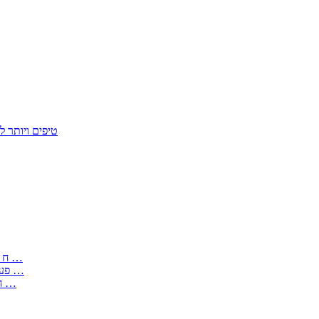
50 טיפים ויות
: בקשה לפטור מחובת התקנת מז;quot&ח 3 טופס מספר ים ב עותקים …
) ( פעמי להקלטת יצירות על מוצרים מכניים – טופס בקשה לאישור חד …
) 1998 ( לפי חוק חופש המידע התשנ;quot&ח – טופס בקשה לקבלת …