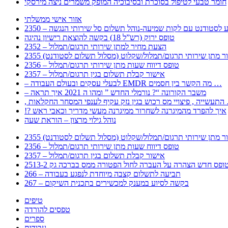
חומר טבעי לטיפול בסוכרת ובסיבוכיה המופק משמרים ניצה מירסקי
אזור אישי ממשלתי
 – מידע לסטודנט עם לקות שמיעה-נוהל תשלום סל שירותי הנגשה
טופס ירוק (רש”ל 18) בקשה להוצאת רישיון נהיגה
2352 – הצעת מחיר למתן שירותי תרגום/תמלול
עבור מתן שירותי תרגום/תמלול/שקלוט (מסלול תשלום לסטודנט)
2356 – טופס דיווח שעות מתן שירותי תרגום/תמלול
2357 – אישור קבלת תשלום בגין תרגום/תמלול
– לבעלי עסקים ובעולם העבודה EMDR מה הקשר בין חסמים …
– משבר הקורונה “? נורמלי החדש ” ומהו ה 2021 איך תראה
לענפי המסחר החקלאות …
!? איך להפרד מהמיגרנה לשחרור ממיגרנה מעשי מדריך וכאבי ראש
נוהל גילוי מרצון – הוראת שעה
עבור מתן שירותי תרגום/תמלול/שקלוט (מסלול תשלום לסטודנט)
2356 – טופס דיווח שעות מתן שירותי תרגום/תמלול
2357 – אישור קבלת תשלום בגין תרגום/תמלול
266 – תביעה לתשלום קצבה מיוחדת לנפגע בעבודה
267 – בקשה לסיוע במענק למכשירים בתכנית השיקום
טיפים
טפסים להורדה
ספרים
עבודות