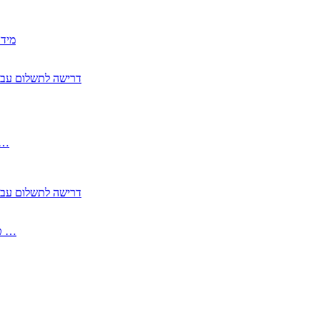
2350
2355 דרישה לתשלום 
, התעשייה , פיצויי מס רכוש בגין נזק עקיף 
2355 דרישה לתשלום 
2513-2 טופס חדש הצהרה על העברה לחול הפטורה ממס בברכה גק …