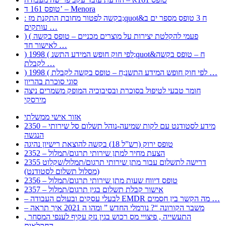
טופס 161 ד’ – Menora
: בקשה לפטור מחובת התקנת מז;quot&ח 3 טופס מספר ים ב
עותקים …
) ( פעמי להקלטת יצירות על מוצרים מכניים – טופס בקשה
לאישור חד …
) 1998 ( לפי חוק חופש המידע התשנ;quot&ח – טופס בקשה
לקבלת …
) 1998 ( לפי חוק חופש המידע התשנ;ח – טופס בקשה לקבלת …
סוגי סוכרת בהריון
חומר טבעי לטיפול בסוכרת ובסיבוכיה המופק משמרים ניצה
מירסקי
אזור אישי ממשלתי
2350 – מידע לסטודנט עם לקות שמיעה-נוהל תשלום סל שירותי
הנגשה
טופס ירוק (רש”ל 18) בקשה להוצאת רישיון נהיגה
2352 – הצעת מחיר למתן שירותי תרגום/תמלול
2355 דרישה לתשלום עבור מתן שירותי תרגום/תמלול/שקלוט
(מסלול תשלום לסטודנט)
2356 – טופס דיווח שעות מתן שירותי תרגום/תמלול
2357 – אישור קבלת תשלום בגין תרגום/תמלול
– לבעלי עסקים ובעולם העבודה EMDR מה הקשר בין חסמים …
– משבר הקורונה “? נורמלי החדש ” ומהו ה 2021 איך תראה
, התעשייה , פיצויי מס רכוש בגין נזק עקיף לענפי המסחר
החקלאות …