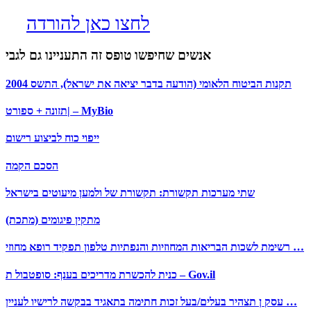
לחצו כאן להורדה
אנשים שחיפשו טופס זה התעניינו גם לגבי
2004 תקנות הביטוח הלאומי (הודעה בדבר יציאה את ישראל), התשס
תזונה + ספורט| – MyBio
ייפוי כוח לביצוע רישום
הסכם הקמה
שתי מערכות תקשורת: תקשורת של ולמען מיעוטים בישראל
מתקין פיגומים (מתכת)
רשימת לשכות הבריאות המחוזיות והנפתיות טלפון תפקיד רופא מחוזי …
כנית להכשרת מדריכים בענף: סופטבול ת – Gov.il
עסק ן תצהיר בעלים/בעל זכות חתימה בתאגיד בבקשה לרישיו לעניין …