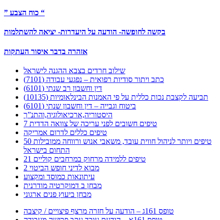
” כוח הצבע “
בקשה לחופשה- הודעה על היעדרות- יציאה להשתלמות
אזהרה בדבר איסור העתקות
שילוב חרדים בצבא ההגנה לישראל
כתב ויתור סודיות רפואית – נפגעי עבודה (7101)
דין וחשבון רב שנתי (6101)
תביעה לקצבת נכות כללית על פי האמנות הבינלאומיות (10135)
ביטוח וגבייה – דין וחשבון שנתי (6101)
היסטוריה,ארכיאולוגיה,והתנ”ך
7 טיפים חשובים לפני עריכה של צוואה הדדית
טיפים כללים לדרום אמריקה
50 טיפים ויותר לניהול חווית עובד, משאבי אנוש ורווחה ממובילות
התחום בישראל
21 טיפים ללמידה מרחוק במרחבים קוליים
מבוא לדיני חופש הביטוי 2
עיתונאות כמוסד ומקצוע
מבחן ב דמוקרטיה מודרנית
מבחן ביעוץ פנים ארגוני
טופס 161ג – הודעה על חזרה מרצף פיצויים / קיצבה
טופס 161א – הודעת עובד עקב פרישה מעבודה