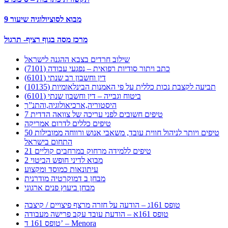
מבוא לסוציולוגיה שיעור 9
מרכז מסה בגוף רציף- תרגול
שילוב חרדים בצבא ההגנה לישראל
כתב ויתור סודיות רפואית – נפגעי עבודה (7101)
דין וחשבון רב שנתי (6101)
תביעה לקצבת נכות כללית על פי האמנות הבינלאומיות (10135)
ביטוח וגבייה – דין וחשבון שנתי (6101)
היסטוריה,ארכיאולוגיה,והתנ”ך
7 טיפים חשובים לפני עריכה של צוואה הדדית
טיפים כללים לדרום אמריקה
50 טיפים ויותר לניהול חווית עובד, משאבי אנוש ורווחה ממובילות
התחום בישראל
21 טיפים ללמידה מרחוק במרחבים קוליים
מבוא לדיני חופש הביטוי 2
עיתונאות כמוסד ומקצוע
מבחן ב דמוקרטיה מודרנית
מבחן ביעוץ פנים ארגוני
טופס 161ג – הודעה על חזרה מרצף פיצויים / קיצבה
טופס 161א – הודעת עובד עקב פרישה מעבודה
טופס 161 ד’ – Menora