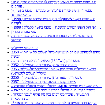
: בקשה לפטור מחובת התקנת מז;quot&ח 3 טופס מספר ים ב
עותקים …
) ( פעמי להקלטת יצירות על מוצרים מכניים – טופס בקשה
לאישור חד …
) 1998 ( לפי חוק חופש המידע התשנ;quot&ח – טופס בקשה
לקבלת …
) 1998 ( לפי חוק חופש המידע התשנ;ח – טופס בקשה לקבלת …
סוגי סוכרת בהריון
חומר טבעי לטיפול בסוכרת ובסיבוכיה המופק משמרים ניצה
מירסקי
אזור אישי ממשלתי
2350 – מידע לסטודנט עם לקות שמיעה-נוהל תשלום סל שירותי
הנגשה
טופס ירוק (רש”ל 18) בקשה להוצאת רישיון נהיגה
2352 – הצעת מחיר למתן שירותי תרגום/תמלול
2355 דרישה לתשלום עבור מתן שירותי תרגום/תמלול/שקלוט
(מסלול תשלום לסטודנט)
2356 – טופס דיווח שעות מתן שירותי תרגום/תמלול
2357 – אישור קבלת תשלום בגין תרגום/תמלול
– לבעלי עסקים ובעולם העבודה EMDR מה הקשר בין חסמים …
– משבר הקורונה “? נורמלי החדש ” ומהו ה 2021 איך תראה
, התעשייה , פיצויי מס רכוש בגין נזק עקיף לענפי המסחר
החקלאות …
!? איך להפרד מהמיגרנה לשחרור ממיגרנה מעשי מדריך וכאבי