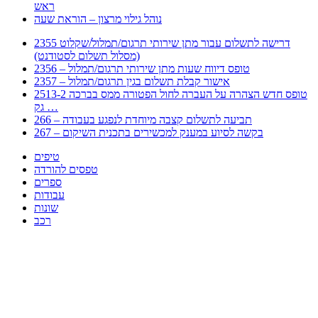
ראש
נוהל גילוי מרצון – הוראת שעה
2355 דרישה לתשלום עבור מתן שירותי תרגום/תמלול/שקלוט
(מסלול תשלום לסטודנט)
2356 – טופס דיווח שעות מתן שירותי תרגום/תמלול
2357 – אישור קבלת תשלום בגין תרגום/תמלול
2513-2 טופס חדש הצהרה על העברה לחול הפטורה ממס בברכה
גק …
266 – תביעה לתשלום קצבה מיוחדת לנפגע בעבודה
267 – בקשה לסיוע במענק למכשירים בתכנית השיקום
טיפים
טפסים להורדה
ספרים
עבודות
שונות
רכב
Huppert הינו אלגוריתם המחפש עבורכם מסמכים, מצגות, טפסים, ספרים, עבודות, מבחנים
וכל סוג מסמך שיכולילהקל על חיי היום יום. המנוע הוקם בכדי לחסוך לכם את המאמץ
המייגע בחיפוש אינטנסיבי באתרים ואתרי הממשלה באמצעות Huppert, תוכלו למצוא
ספרים להורדה, וכל סוג מסמך בעצם שתחפצו בו בקלות ובמהירות. האתר אינו אחראי לתוכן
היות והוא נשאב בצורה אוטמטית, כל התוכן הנשאב חשוף בצורה ציבורית לכל. במידה
וראיתם תוכן שפוגע בכם אנא שלחו לנו מייל ונדאג להסירו