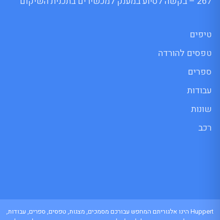
267 – בקשה לסיוע במענק למכשירים בתכנית השיקום
טיפים
טפסים להורדה
ספרים
עבודות
שונות
רכב
Huppert הינו אלגוריתם המחפש עבורכם מסמכים, מצגות, טפסים, ספרים, עבודות,