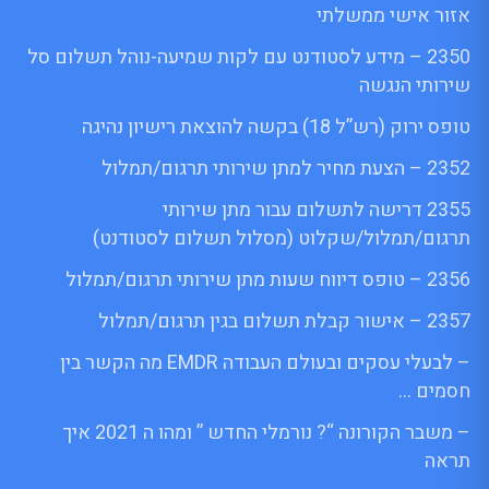
אזור אישי ממשלתי
2350 – מידע לסטודנט עם לקות שמיעה-נוהל תשלום סל
שירותי הנגשה
טופס ירוק (רש”ל 18) בקשה להוצאת רישיון נהיגה
2352 – הצעת מחיר למתן שירותי תרגום/תמלול
2355 דרישה לתשלום עבור מתן שירותי
תרגום/תמלול/שקלוט (מסלול תשלום לסטודנט)
2356 – טופס דיווח שעות מתן שירותי תרגום/תמלול
2357 – אישור קבלת תשלום בגין תרגום/תמלול
– לבעלי עסקים ובעולם העבודה EMDR מה הקשר בין
חסמים …
– משבר הקורונה “? נורמלי החדש ” ומהו ה 2021 איך
תראה