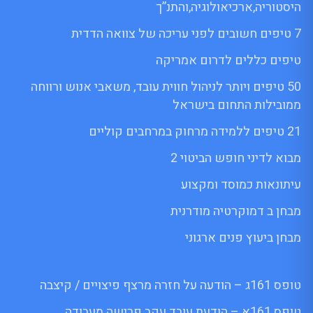
היסטוריה,ארכיאולוגיה,והתנ”ך
7 טיפים חשובים לפני עריכה של צוואה הדדית
טיפים כללים לדרום אמריקה
50 טיפים ויותר לניהול חווית עובד, משאבי אנוש ורווחה
ממובילות התחום בישראל
21 טיפים ללמידה מרחוק במרחבים קוליים
מבוא לדיני חופש הביטוי 2
עיתונאות כמוסד ומקצוע
מבחן ב דמוקרטיה מודרנית
מבחן ביעוץ פנים ארגוני
טופס 161ג – הודעה על חזרה מרצף פיצויים / קיצבה
טופס 161א – הודעת עובד עקב פרישה מעבודה