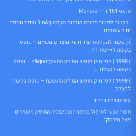
טופס 161 ד’ – Menora
: בקשה לפטור מחובת התקנת מז;quot&ח 3 טופס מספר
ים ב עותקים …
) ( פעמי להקלטת יצירות על מוצרים מכניים – טופס
בקשה לאישור חד …
) 1998 ( לפי חוק חופש המידע התשנ;quot&ח – טופס
בקשה לקבלת …
) 1998 ( לפי חוק חופש המידע התשנ;ח – טופס בקשה
לקבלת …
סוגי סוכרת בהריון
חומר טבעי לטיפול בסוכרת ובסיבוכיה המופק משמרים
ניצה מירסקי