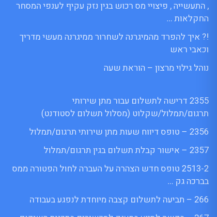
, התעשייה , פיצויי מס רכוש בגין נזק עקיף לענפי המסחר
החקלאות …
!? איך להפרד מהמיגרנה לשחרור ממיגרנה מעשי מדריך
וכאבי ראש
נוהל גילוי מרצון – הוראת שעה
2355 דרישה לתשלום עבור מתן שירותי
תרגום/תמלול/שקלוט (מסלול תשלום לסטודנט)
2356 – טופס דיווח שעות מתן שירותי תרגום/תמלול
2357 – אישור קבלת תשלום בגין תרגום/תמלול
2513-2 טופס חדש הצהרה על העברה לחול הפטורה ממס
בברכה גק …
266 – תביעה לתשלום קצבה מיוחדת לנפגע בעבודה