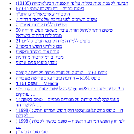
תביעה לקצבת נכות כללית על פי האמנות הבינלאומיות (10135)
ביטוח וגבייה – דין וחשבון שנתי (6101)
היסטוריה,ארכיאולוגיה,והתנ”ך
7 טיפים חשובים לפני עריכה של צוואה הדדית
טיפים כללים לדרום אמריקה
50 טיפים ויותר לניהול חווית עובד, משאבי אנוש ורווחה
ממובילות התחום בישראל
21 טיפים ללמידה מרחוק במרחבים קוליים
מבוא לדיני חופש הביטוי 2
עיתונאות כמוסד ומקצוע
מבחן ב דמוקרטיה מודרנית
מבחן ביעוץ פנים ארגוני
טופס 161ג – הודעה על חזרה מרצף פיצויים / קיצבה
טופס 161א – הודעת עובד עקב פרישה מעבודה
טופס 161 ד’ – Menora
: בקשה לפטור מחובת התקנת מז;quot&ח 3 טופס מספר ים ב
עותקים …
) ( פעמי להקלטת יצירות על מוצרים מכניים – טופס בקשה
לאישור חד …
) 1998 ( לפי חוק חופש המידע התשנ;quot&ח – טופס בקשה
לקבלת …
) 1998 ( לפי חוק חופש המידע התשנ;ח – טופס בקשה לקבלת
…
סוגי סוכרת בהריון