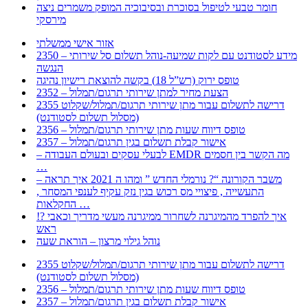
חומר טבעי לטיפול בסוכרת ובסיבוכיה המופק משמרים ניצה
מירסקי
אזור אישי ממשלתי
2350 – מידע לסטודנט עם לקות שמיעה-נוהל תשלום סל שירותי
הנגשה
טופס ירוק (רש”ל 18) בקשה להוצאת רישיון נהיגה
2352 – הצעת מחיר למתן שירותי תרגום/תמלול
2355 דרישה לתשלום עבור מתן שירותי תרגום/תמלול/שקלוט
(מסלול תשלום לסטודנט)
2356 – טופס דיווח שעות מתן שירותי תרגום/תמלול
2357 – אישור קבלת תשלום בגין תרגום/תמלול
– לבעלי עסקים ובעולם העבודה EMDR מה הקשר בין חסמים
…
– משבר הקורונה “? נורמלי החדש ” ומהו ה 2021 איך תראה
, התעשייה , פיצויי מס רכוש בגין נזק עקיף לענפי המסחר
החקלאות …
!? איך להפרד מהמיגרנה לשחרור ממיגרנה מעשי מדריך וכאבי
ראש
נוהל גילוי מרצון – הוראת שעה
2355 דרישה לתשלום עבור מתן שירותי תרגום/תמלול/שקלוט
(מסלול תשלום לסטודנט)
2356 – טופס דיווח שעות מתן שירותי תרגום/תמלול
2357 – אישור קבלת תשלום בגין תרגום/תמלול