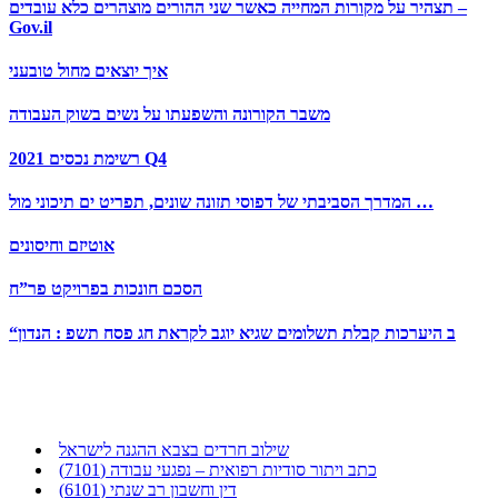
תצהיר על מקורות המחייה כאשר שני ההורים מוצהרים כלא עובדים –
Gov.il
איך יוצאים מחול טובעני
משבר הקורונה והשפעתו על נשים בשוק העבודה
רשימת נכסים 2021 Q4
המדרך הסביבתי של דפוסי תזונה שונים, תפריט ים תיכוני מול …
אוטיזם וחיסונים
הסכם חונכות בפרויקט פר”ח
“ב היערכות קבלת תשלומים שגיא יוגב לקראת חג פסח תשפ : הנדון
שילוב חרדים בצבא ההגנה לישראל
כתב ויתור סודיות רפואית – נפגעי עבודה (7101)
דין וחשבון רב שנתי (6101)