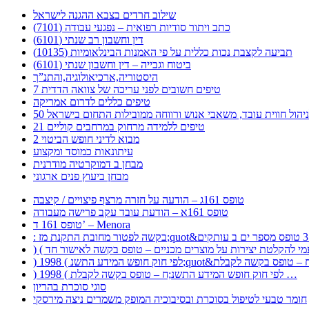
שילוב חרדים בצבא ההגנה לישראל
כתב ויתור סודיות רפואית – נפגעי עבודה (7101)
דין וחשבון רב שנתי (6101)
תביעה לקצבת נכות כללית על פי האמנות הבינלאומיות (10135)
ביטוח וגבייה – דין וחשבון שנתי (6101)
היסטוריה,ארכיאולוגיה,והתנ”ך
7 טיפים חשובים לפני עריכה של צוואה הדדית
טיפים כללים לדרום אמריקה
ר לניהול חווית עובד, משאבי אנוש ורווחה ממובילות התחום בישראל
21 טיפים ללמידה מרחוק במרחבים קוליים
מבוא לדיני חופש הביטוי 2
עיתונאות כמוסד ומקצוע
מבחן ב דמוקרטיה מודרנית
מבחן ביעוץ פנים ארגוני
טופס 161ג – הודעה על חזרה מרצף פיצויים / קיצבה
טופס 161א – הודעת עובד עקב פרישה מעבודה
טופס 161 ד’ – Menora
) 1998 ( לפי חוק חופש המידע התשנ;ח – טופס בקשה לקבלת …
סוגי סוכרת בהריון
חומר טבעי לטיפול בסוכרת ובסיבוכיה המופק משמרים ניצה מירסקי