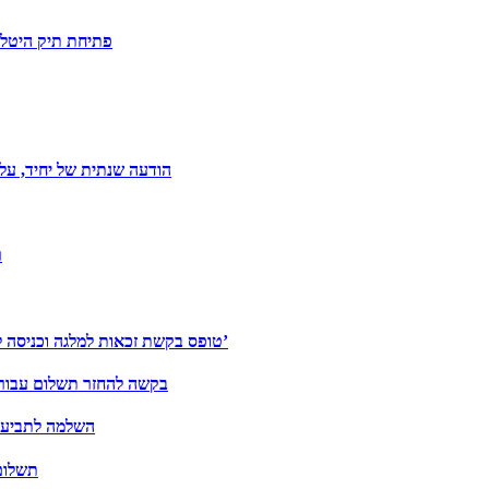
פתיחת תיק היטל ל
הודעה שנתית של יחיד, על
ר
טופס בקשת זכאות למלגה וכניסה לרשימות המתנה לצורך התמחות בפסיכולוגיה חברתית-תעסוקתית-ארגונית’
בקשה להחזר תשלום עבור מ
השלמה לתביעת ילד נכה המי
תשלום 