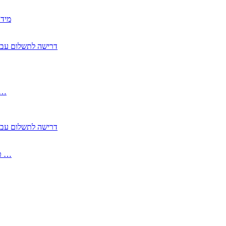
2350
2355 דרישה לתשלום 
, התעשייה , פיצויי מס רכוש בגין נזק עקיף 
2355 דרישה לתשלום 
2513-2 טופס חדש הצהרה על העברה לחול הפטורה ממס בברכה גק …