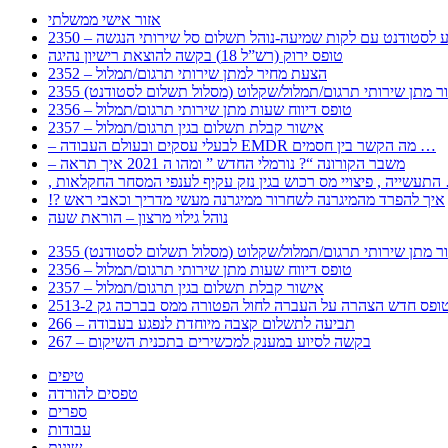
אזור אישי ממשלתי
 – מידע לסטודנט עם לקות שמיעה-נוהל תשלום סל שירותי הנגשה
טופס ירוק (רש”ל 18) בקשה להוצאת רישיון נהיגה
2352 – הצעת מחיר למתן שירותי תרגום/תמלול
עבור מתן שירותי תרגום/תמלול/שקלוט (מסלול תשלום לסטודנט)
2356 – טופס דיווח שעות מתן שירותי תרגום/תמלול
2357 – אישור קבלת תשלום בגין תרגום/תמלול
– לבעלי עסקים ובעולם העבודה EMDR מה הקשר בין חסמים …
– משבר הקורונה “? נורמלי החדש ” ומהו ה 2021 איך תראה
לענפי המסחר החקלאות …
!? איך להפרד מהמיגרנה לשחרור ממיגרנה מעשי מדריך וכאבי ראש
נוהל גילוי מרצון – הוראת שעה
עבור מתן שירותי תרגום/תמלול/שקלוט (מסלול תשלום לסטודנט)
2356 – טופס דיווח שעות מתן שירותי תרגום/תמלול
2357 – אישור קבלת תשלום בגין תרגום/תמלול
266 – תביעה לתשלום קצבה מיוחדת לנפגע בעבודה
267 – בקשה לסיוע במענק למכשירים בתכנית השיקום
טיפים
טפסים להורדה
ספרים
עבודות
שונות