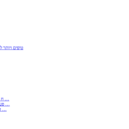
50 טיפים ויות
: בקשה לפטור מחובת התקנת מז;quot&ח 3 טופס מספר ים ב עותקים …
) ( פעמי להקלטת יצירות על מוצרים מכניים – טופס בקשה לאישור חד …
) 1998 ( לפי חוק חופש המידע התשנ;quot&ח – טופס בקשה לקבלת …