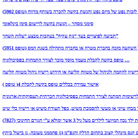
זכות נפט של מיזם נפט והגשת בקשה להכרה בשותף מדווח (טופס 5902)
סימני מסחר – הגשת בקשה לרישום סימן בינלאומי
תביעה לפיצויים בעד “נזק עקיף” בעקבות מבצע “עלות השחר”
 השקעה מזכה בחברת מטרה או בחברה מתחילה בשנת המס (טופס 5951)
טופס בקשה לקבלת מעמד מוסד מוכר לצורך התמחות בפסיכולוגיה …
ישיון להקמה ולניהול של מטווח קליעה או חידוש רישיון ניהול מטווח קליעה
אישור עמידה בכללים טופס בקשה לקבלת 4( טופס )
בחן עיוני או מעשי להסמכת משיט, כפל תעודת משיט או רישיון כלי שיט
ועד לילדים מעל גיל 3 אשר ימולא ע”י הגורם החינוכי (7827)
קנס מינהלי קצוב בתחום הדלק והגפ”מ (גז פחממני מעובה- גז בישול ביתי)