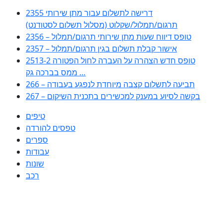
2355 דרישה לתשלום עבור מתן שירותי
תרגום/תמלול/שקלוט (מסלול תשלום לסטודנט)
2356 – טופס דיווח שעות מתן שירותי תרגום/תמלול
2357 – אישור קבלת תשלום בגין תרגום/תמלול
2513-2 טופס חדש הצהרה על העברה לחול הפטורה
ממס בברכה גק …
266 – תביעה לתשלום קצבה מיוחדת לנפגע בעבודה
267 – בקשה לסיוע במענק למכשירים בתכנית השיקום
טיפים
טפסים להורדה
ספרים
עבודות
שונות
רכב
Huppert הינו אלגוריתם המחפש עבורכם מסמכים, מצגות, טפסים, ספרים,
עבודות, מבחנים וכל סוג מסמך שיכולילהקל על חיי היום יום. המנוע הוקם בכדי
לחסוך לכם את המאמץ המייגע בחיפוש אינטנסיבי באתרים ואתרי הממשלה