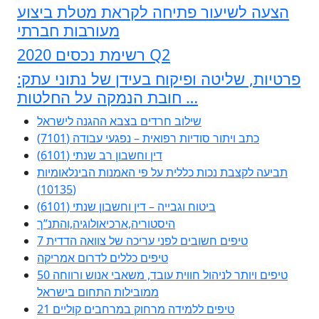
הצעה לשיעור פתיחה לקראת מטלת ביצוע
מעורבות חברתי
רשימת נכסים 2020 Q2
פרטיות, שליטה ופיקוח בעידן של נתוני עתק:
חובת הנמקה על החלטות …
שילוב חרדים בצבא ההגנה לישראל
כתב ויתור סודיות רפואית – נפגעי עבודה (7101)
דין וחשבון רב שנתי (6101)
תביעה לקצבת נכות כללית על פי האמנות הבינלאומיות
(10135)
ביטוח וגבייה – דין וחשבון שנתי (6101)
היסטוריה,ארכיאולוגיה,והתנ”ך
7 טיפים חשובים לפני עריכה של צוואה הדדית
טיפים כללים לדרום אמריקה
50 טיפים ויותר לניהול חווית עובד, משאבי אנוש ורווחה
ממובילות התחום בישראל
21 טיפים ללמידה מרחוק במרחבים קוליים