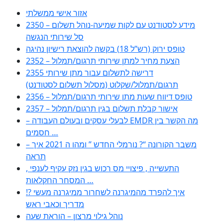
אזור אישי ממשלתי
2350 – מידע לסטודנט עם לקות שמיעה-נוהל תשלום
סל שירותי הנגשה
טופס ירוק (רש”ל 18) בקשה להוצאת רישיון נהיגה
2352 – הצעת מחיר למתן שירותי תרגום/תמלול
2355 דרישה לתשלום עבור מתן שירותי
תרגום/תמלול/שקלוט (מסלול תשלום לסטודנט)
2356 – טופס דיווח שעות מתן שירותי תרגום/תמלול
2357 – אישור קבלת תשלום בגין תרגום/תמלול
– לבעלי עסקים ובעולם העבודה EMDR מה הקשר בין
חסמים …
– משבר הקורונה “? נורמלי החדש ” ומהו ה 2021 איך
תראה
, התעשייה , פיצויי מס רכוש בגין נזק עקיף לענפי
המסחר החקלאות …
!? איך להפרד מהמיגרנה לשחרור ממיגרנה מעשי
מדריך וכאבי ראש
נוהל גילוי מרצון – הוראת שעה