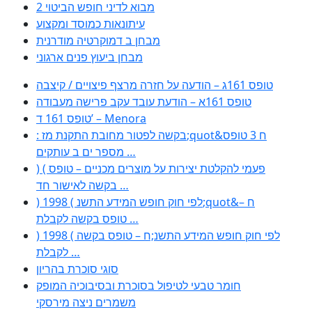
מבוא לדיני חופש הביטוי 2
עיתונאות כמוסד ומקצוע
מבחן ב דמוקרטיה מודרנית
מבחן ביעוץ פנים ארגוני
טופס 161ג – הודעה על חזרה מרצף פיצויים / קיצבה
טופס 161א – הודעת עובד עקב פרישה מעבודה
טופס 161 ד’ – Menora
: בקשה לפטור מחובת התקנת מז;quot&ח 3 טופס
מספר ים ב עותקים …
) ( פעמי להקלטת יצירות על מוצרים מכניים – טופס
בקשה לאישור חד …
) 1998 ( לפי חוק חופש המידע התשנ;quot&ח –
טופס בקשה לקבלת …
) 1998 ( לפי חוק חופש המידע התשנ;ח – טופס בקשה
לקבלת …
סוגי סוכרת בהריון
חומר טבעי לטיפול בסוכרת ובסיבוכיה המופק
משמרים ניצה מירסקי