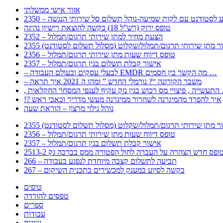
אזור אישי ממשלתי
 – מידע לסטודנט עם לקות שמיעה-נוהל תשלום סל שירותי הנגשה
טופס ירוק (רש”ל 18) בקשה להוצאת רישיון נהיגה
2352 – הצעת מחיר למתן שירותי תרגום/תמלול
עבור מתן שירותי תרגום/תמלול/שקלוט (מסלול תשלום לסטודנט)
2356 – טופס דיווח שעות מתן שירותי תרגום/תמלול
2357 – אישור קבלת תשלום בגין תרגום/תמלול
– לבעלי עסקים ובעולם העבודה EMDR מה הקשר בין חסמים …
– משבר הקורונה “? נורמלי החדש ” ומהו ה 2021 איך תראה
לענפי המסחר החקלאות …
!? איך להפרד מהמיגרנה לשחרור ממיגרנה מעשי מדריך וכאבי ראש
נוהל גילוי מרצון – הוראת שעה
עבור מתן שירותי תרגום/תמלול/שקלוט (מסלול תשלום לסטודנט)
2356 – טופס דיווח שעות מתן שירותי תרגום/תמלול
2357 – אישור קבלת תשלום בגין תרגום/תמלול
266 – תביעה לתשלום קצבה מיוחדת לנפגע בעבודה
267 – בקשה לסיוע במענק למכשירים בתכנית השיקום
טיפים
טפסים להורדה
ספרים
עבודות
שונות