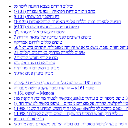
שילוב חרדים בצבא ההגנה לישראל
כתב ויתור סודיות רפואית – נפגעי עבודה (7101)
דין וחשבון רב שנתי (6101)
תביעה לקצבת נכות כללית על פי האמנות הבינלאומיות (10135)
ביטוח וגבייה – דין וחשבון שנתי (6101)
היסטוריה,ארכיאולוגיה,והתנ”ך
7 טיפים חשובים לפני עריכה של צוואה הדדית
טיפים כללים לדרום אמריקה
ר לניהול חווית עובד, משאבי אנוש ורווחה ממובילות התחום בישראל
21 טיפים ללמידה מרחוק במרחבים קוליים
מבוא לדיני חופש הביטוי 2
עיתונאות כמוסד ומקצוע
מבחן ב דמוקרטיה מודרנית
מבחן ביעוץ פנים ארגוני
טופס 161ג – הודעה על חזרה מרצף פיצויים / קיצבה
טופס 161א – הודעת עובד עקב פרישה מעבודה
טופס 161 ד’ – Menora
) 1998 ( לפי חוק חופש המידע התשנ;ח – טופס בקשה לקבלת …
סוגי סוכרת בהריון
חומר טבעי לטיפול בסוכרת ובסיבוכיה המופק משמרים ניצה מירסקי