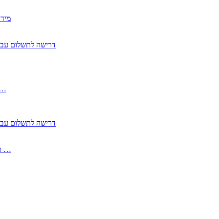
2350
2355 דרישה לתשלום 
, התעשייה , פיצויי מס רכוש בגין נזק עקיף 
2355 דרישה לתשלום 
2513-2 טופס חדש הצהרה על העברה לחול הפטורה ממס בברכה גק …