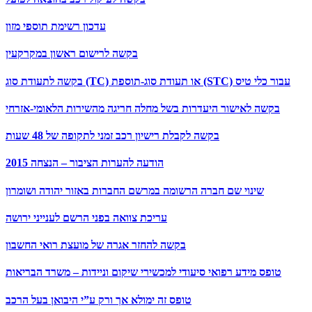
עדכון רשימת תוספי מזון
בקשה לרישום ראשון במקרקעין
בקשה לתעודת סוג (TC) או תעודת סוג-תוספת (STC) עבור כלי טיס
בקשה לאישור היעדרות בשל מחלה חריגה מהשירות הלאומי-אזרחי
בקשה לקבלת רישיון רכב זמני לתקופה של 48 שעות
הודעה להערות הציבור – הנצחה 2015
שינוי שם חברה הרשומה במרשם החברות באזור יהודה ושומרון
עריכת צוואה בפני הרשם לענייני ירושה
בקשה להחזר אגרה של מועצת רואי החשבון
טופס מידע רפואי סיעודי למכשירי שיקום וניידות – משרד הבריאות
טופס זה ימולא אך ורק ע”י היבואן בעל הרכב