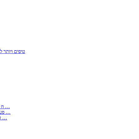
50 טיפים ויות
: בקשה לפטור מחובת התקנת מז;quot&ח 3 טופס מספר ים ב עותקים …
) ( פעמי להקלטת יצירות על מוצרים מכניים – טופס בקשה לאישור חד …
) 1998 ( לפי חוק חופש המידע התשנ;quot&ח – טופס בקשה לקבלת …