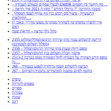
– לבעלי עסקים ובעולם העבודה EMDR מה הקשר בין חסמים …
– משבר הקורונה “? נורמלי החדש ” ומהו ה 2021 איך תראה
, התעשייה , פיצויי מס רכוש בגין נזק עקיף לענפי המסחר
החקלאות …
!? איך להפרד מהמיגרנה לשחרור ממיגרנה מעשי מדריך וכאבי
ראש
נוהל גילוי מרצון – הוראת שעה
2355 דרישה לתשלום עבור מתן שירותי תרגום/תמלול/שקלוט
(מסלול תשלום לסטודנט)
2356 – טופס דיווח שעות מתן שירותי תרגום/תמלול
2357 – אישור קבלת תשלום בגין תרגום/תמלול
2513-2 טופס חדש הצהרה על העברה לחול הפטורה ממס בברכה
גק …
266 – תביעה לתשלום קצבה מיוחדת לנפגע בעבודה
267 – בקשה לסיוע במענק למכשירים בתכנית השיקום
טיפים
טפסים להורדה
ספרים
עבודות
שונות
רכב
Huppert הינו אלגוריתם המחפש עבורכם מסמכים, מצגות, טפסים, ספרים, עבודות, מבחנים