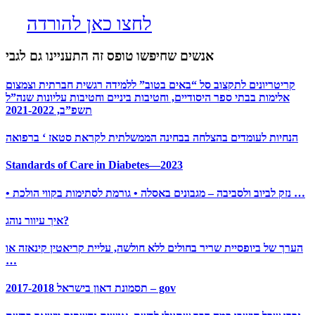
לחצו כאן להורדה
אנשים שחיפשו טופס זה התעניינו גם לגבי
קריטריונים לתקצוב סל “באים בטוב” ללמידה רגשית חברתית וצמצום
אלימות בבתי ספר היסודיים, וחטיבות ביניים וחטיבות עליונות שנה”ל
תשפ”ב, 2021-2022
הנחיות לעומדים בהצלחה בבחינה הממשלתית לקראת סטאז ‘ ברפואה
Standards of Care in Diabetes—2023
• נזק לביוב ולסביבה – מגבונים באסלה • גורמת לסתימות בקווי הולכת …
איך עיוור נוהג?
הערך של ביופסיית שריר בחולים ללא חולשה, עליית קריאטין קינאזה או
…
תסמונת דאון בישראל 2017-2018 – gov