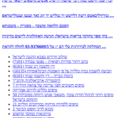
זכרו שכל חישבו כמה דבר שתעלו לרשת, אנשים נחשפים יישאר ברשת
…
גנוריזיליבאטס ריעק דליישט יד גנולייט יד ץונ !אד ןענעז ןעגנולייטראפ …
הסכם הלוואה ומשכון – מסגרת – משכנתא
בתי ספר מקדמי בריאות בישראל: הגישה האקולוגית ליישום מדיניות …
המחלקה לכירורגית כלי דם ‘: טל 03-9376669/5 לחולה לקראת …
שילוב חרדים בצבא ההגנה לישראל
כתב ויתור סודיות רפואית – נפגעי עבודה (7101)
דין וחשבון רב שנתי (6101)
תביעה לקצבת נכות כללית על פי האמנות הבינלאומיות (10135)
ביטוח וגבייה – דין וחשבון שנתי (6101)
היסטוריה,ארכיאולוגיה,והתנ”ך
7 טיפים חשובים לפני עריכה של צוואה הדדית
טיפים כללים לדרום אמריקה
50 טיפים ויותר לניהול חווית עובד, משאבי אנוש ורווחה ממובילות
התחום בישראל
21 טיפים ללמידה מרחוק במרחבים קוליים
מבוא לדיני חופש הביטוי 2
עיתונאות כמוסד ומקצוע