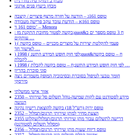
מבחן ב דמוקרטיה מודרנית
מבחן ביעוץ פנים ארגוני
טופס 161ג – הודעה על חזרה מרצף פיצויים / קיצבה
טופס 161א – הודעת עובד עקב פרישה מעבודה
טופס 161 ד’ – Menora
: בקשה לפטור מחובת התקנת מז;quot&ח 3 טופס מספר ים ב
עותקים …
) ( פעמי להקלטת יצירות על מוצרים מכניים – טופס בקשה
לאישור חד …
) 1998 ( לפי חוק חופש המידע התשנ;quot&ח – טופס בקשה
לקבלת …
) 1998 ( לפי חוק חופש המידע התשנ;ח – טופס בקשה לקבלת …
סוגי סוכרת בהריון
חומר טבעי לטיפול בסוכרת ובסיבוכיה המופק משמרים ניצה
מירסקי
אזור אישי ממשלתי
2350 – מידע לסטודנט עם לקות שמיעה-נוהל תשלום סל שירותי
הנגשה
טופס ירוק (רש”ל 18) בקשה להוצאת רישיון נהיגה
2352 – הצעת מחיר למתן שירותי תרגום/תמלול
2355 דרישה לתשלום עבור מתן שירותי תרגום/תמלול/שקלוט
(מסלול תשלום לסטודנט)
2356 – טופס דיווח שעות מתן שירותי תרגום/תמלול
2357 – אישור קבלת תשלום בגין תרגום/תמלול