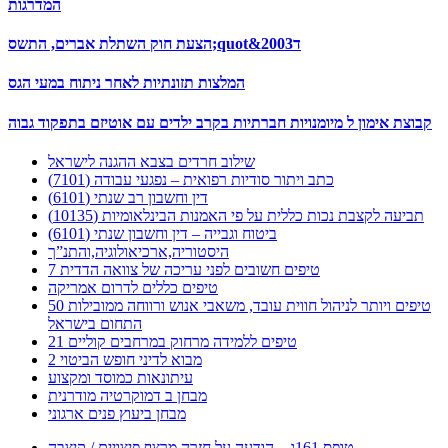
המדרגות
הצעת חוק השתלת אברים, התשס;quot&ד2003
המלצות תזונתיות לאחר ניתוח במעי הגס
קבוצת אימון ל מיומנויות חברתיות בקרב ילדים עם אוטיזם בתפקוד גבוה
שילוב חרדים בצבא ההגנה לישראל
כתב ויתור סודיות רפואית – נפגעי עבודה (7101)
דין וחשבון רב שנתי (6101)
תביעה לקצבת נכות כללית על פי האמנות הבינלאומיות (10135)
ביטוח וגבייה – דין וחשבון שנתי (6101)
היסטוריה,ארכיאולוגיה,והתנ”ך
7 טיפים חשובים לפני עריכה של צוואה הדדית
טיפים כללים לדרום אמריקה
50 טיפים ויותר לניהול חווית עובד, משאבי אנוש ורווחה ממובילות
התחום בישראל
21 טיפים ללמידה מרחוק במרחבים קוליים
מבוא לדיני חופש הביטוי 2
עיתונאות כמוסד ומקצוע
מבחן ב דמוקרטיה מודרנית
מבחן ביעוץ פנים ארגוני
טופס 161ג – הודעה על חזרה מרצף פיצויים / קיצבה