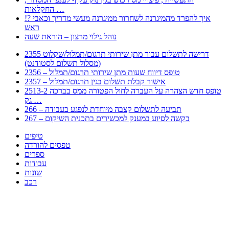
החקלאות …
!? איך להפרד מהמיגרנה לשחרור ממיגרנה מעשי מדריך וכאבי
ראש
נוהל גילוי מרצון – הוראת שעה
2355 דרישה לתשלום עבור מתן שירותי תרגום/תמלול/שקלוט
(מסלול תשלום לסטודנט)
2356 – טופס דיווח שעות מתן שירותי תרגום/תמלול
2357 – אישור קבלת תשלום בגין תרגום/תמלול
2513-2 טופס חדש הצהרה על העברה לחול הפטורה ממס בברכה
גק …
266 – תביעה לתשלום קצבה מיוחדת לנפגע בעבודה
267 – בקשה לסיוע במענק למכשירים בתכנית השיקום
טיפים
טפסים להורדה
ספרים
עבודות
שונות
רכב
Huppert הינו אלגוריתם המחפש עבורכם מסמכים, מצגות, טפסים, ספרים, עבודות, מבחנים
וכל סוג מסמך שיכולילהקל על חיי היום יום. המנוע הוקם בכדי לחסוך לכם את המאמץ
המייגע בחיפוש אינטנסיבי באתרים ואתרי הממשלה באמצעות Huppert, תוכלו למצוא