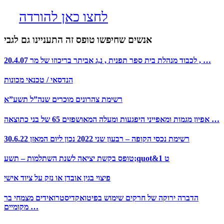
לחצו כאן להורדה
אנשים שחיפשו טופס זה התעניינו גם לגבי
20.4.07 לכבוד מנהלת בית ספר תפנית , נ,ג אביתר בריכוזו של מר , …
הנדסאי / טכנאי מכונות
רשימת צהרונים מוכרים שנה”ל תשע”א
אפיון מגמות ומאפייני היפגעות ומעלה המאושפזים 65 של בני כתוצאה …
רשימת נכסי הקופה – רבעון שני 2022 נכון ליום המאזן 30.6.22
טופס בקשת יציאה לשנת השתלמות – תשע;quot&ט 1
פיצוי בגין אובדן או נזק על ציוד אישי
הדברה ירוקה של חרקים שימוש בפיטואקדיסטרואידים מצמחי בר
מקומיים …