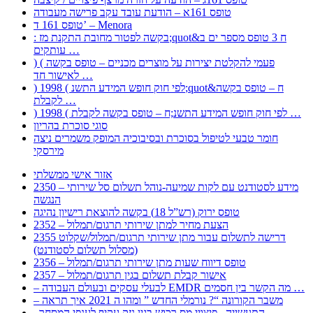
טופס 161א – הודעת עובד עקב פרישה מעבודה
טופס 161 ד’ – Menora
: בקשה לפטור מחובת התקנת מז;quot&ח 3 טופס מספר ים ב
עותקים …
) ( פעמי להקלטת יצירות על מוצרים מכניים – טופס בקשה
לאישור חד …
) 1998 ( לפי חוק חופש המידע התשנ;quot&ח – טופס בקשה
לקבלת …
) 1998 ( לפי חוק חופש המידע התשנ;ח – טופס בקשה לקבלת …
סוגי סוכרת בהריון
חומר טבעי לטיפול בסוכרת ובסיבוכיה המופק משמרים ניצה
מירסקי
אזור אישי ממשלתי
2350 – מידע לסטודנט עם לקות שמיעה-נוהל תשלום סל שירותי
הנגשה
טופס ירוק (רש”ל 18) בקשה להוצאת רישיון נהיגה
2352 – הצעת מחיר למתן שירותי תרגום/תמלול
2355 דרישה לתשלום עבור מתן שירותי תרגום/תמלול/שקלוט
(מסלול תשלום לסטודנט)
2356 – טופס דיווח שעות מתן שירותי תרגום/תמלול
2357 – אישור קבלת תשלום בגין תרגום/תמלול
– לבעלי עסקים ובעולם העבודה EMDR מה הקשר בין חסמים …
– משבר הקורונה “? נורמלי החדש ” ומהו ה 2021 איך תראה
, התעשייה , פיצויי מס רכוש בגין נזק עקיף לענפי המסחר