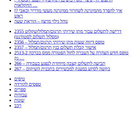
החקלאות …
!? איך להפרד מהמיגרנה לשחרור ממיגרנה מעשי מדריך וכאבי
ראש
נוהל גילוי מרצון – הוראת שעה
2355 דרישה לתשלום עבור מתן שירותי תרגום/תמלול/שקלוט
(מסלול תשלום לסטודנט)
2356 – טופס דיווח שעות מתן שירותי תרגום/תמלול
2357 – אישור קבלת תשלום בגין תרגום/תמלול
2513-2 טופס חדש הצהרה על העברה לחול הפטורה ממס בברכה
גק …
266 – תביעה לתשלום קצבה מיוחדת לנפגע בעבודה
267 – בקשה לסיוע במענק למכשירים בתכנית השיקום
טיפים
טפסים להורדה
ספרים
עבודות
שונות
רכב
Huppert הינו אלגוריתם המחפש עבורכם מסמכים, מצגות, טפסים, ספרים, עבודות, מבחנים
וכל סוג מסמך שיכולילהקל על חיי היום יום. המנוע הוקם בכדי לחסוך לכם את המאמץ
המייגע בחיפוש אינטנסיבי באתרים ואתרי הממשלה באמצעות Huppert, תוכלו למצוא