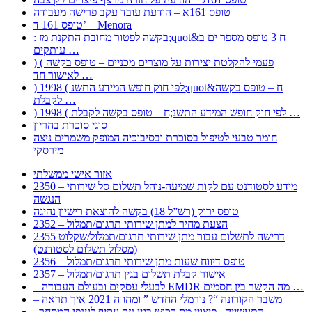
טופס 161א – הודעת עובד עקב פרישה מעבודה
טופס 161 ד’ – Menora
: בקשה לפטור מחובת התקנת מז;quot&ח 3 טופס מספר ים ב
עותקים …
) ( פעמי להקלטת יצירות על מוצרים מכניים – טופס בקשה
לאישור חד …
) 1998 ( לפי חוק חופש המידע התשנ;quot&ח – טופס בקשה
לקבלת …
) 1998 ( לפי חוק חופש המידע התשנ;ח – טופס בקשה לקבלת …
סוגי סוכרת בהריון
חומר טבעי לטיפול בסוכרת ובסיבוכיה המופק משמרים ניצה
מירסקי
אזור אישי ממשלתי
2350 – מידע לסטודנט עם לקות שמיעה-נוהל תשלום סל שירותי
הנגשה
טופס ירוק (רש”ל 18) בקשה להוצאת רישיון נהיגה
2352 – הצעת מחיר למתן שירותי תרגום/תמלול
2355 דרישה לתשלום עבור מתן שירותי תרגום/תמלול/שקלוט
(מסלול תשלום לסטודנט)
2356 – טופס דיווח שעות מתן שירותי תרגום/תמלול
2357 – אישור קבלת תשלום בגין תרגום/תמלול
– לבעלי עסקים ובעולם העבודה EMDR מה הקשר בין חסמים …
– משבר הקורונה “? נורמלי החדש ” ומהו ה 2021 איך תראה
, התעשייה , פיצויי מס רכוש בגין נזק עקיף לענפי המסחר