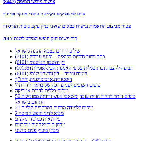
אישור מורשי חתימה (8447)
סיוע למעסיקים בקליטת עובדי מחקר ופיתוח
פטור מביצוע התאמות נגישות במקום שאינו בניין עקב סיבות הנדסיות
דוח יישום חוק חופש המידע לשנת 2017
שילוב חרדים בצבא ההגנה לישראל
כתב ויתור סודיות רפואית – נפגעי עבודה (7101)
דין וחשבון רב שנתי (6101)
תביעה לקצבת נכות כללית על פי האמנות הבינלאומיות (10135)
ביטוח וגבייה – דין וחשבון שנתי (6101)
היסטוריה,ארכיאולוגיה,והתנ”ך
7 טיפים חשובים לפני עריכה של צוואה הדדית
טיפים כללים לדרום אמריקה
50 טיפים ויותר לניהול חווית עובד, משאבי אנוש ורווחה ממובילות
התחום בישראל
21 טיפים ללמידה מרחוק במרחבים קוליים
מבוא לדיני חופש הביטוי 2
עיתונאות כמוסד ומקצוע
מבחן ב דמוקרטיה מודרנית
מבחן ביעוץ פנים ארגוני
טופס 161ג – הודעה על חזרה מרצף פיצויים / קיצבה